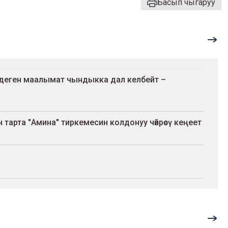
Басып чыгаруу
ү деген маалымат чындыкка дал келбейт –
тарта "Амина" тиркемесин колдонуу чөйрөсү кеңеет