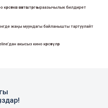
о көрсөткөн өнөктөштөргө ыраазычылык билдирет
умингде жаңы муундагы байланышты тартуулайт
line’дан акысыз кино көрсөтүлөр
агы
ыздар!