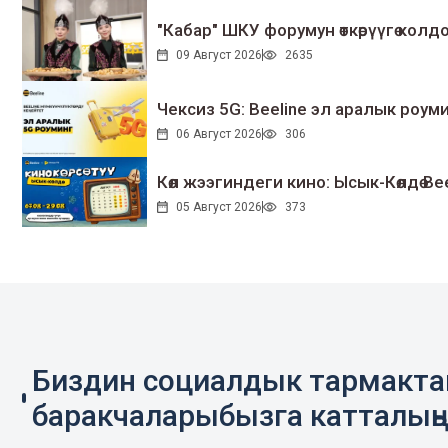
"Кабар" ШКУ форумун өткөрүүгө колдо
09 Август 2026
2635
Чексиз 5G: Beeline эл аралык ро
06 Август 2026
306
Көл жээгиндеги кино: Ысык-Көлдө Bee
05 Август 2026
373
Биздин социалдык тармакт
баракчаларыбызга катталың