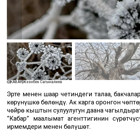
KABAR
Жээнбек Сагыналиев
Эртең менен шаар четиндеги талаа, бакчала
көрүнүшкө бөлөндү. Ак карга оронгон чөптө
чөйрө кыштын сулуулугун даана чагылдырат
”Кабар” маалымат агенттигинин сүрөтчү
ирмемдери менен бөлүшөт.