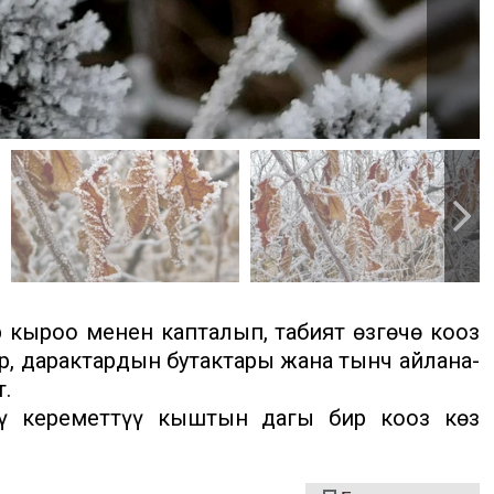
р кыроо менен капталып, табият өзгөчө кооз
р, дарактардын бутактары жана тынч айлана-
.
сү кереметтүү кыштын дагы бир кооз көз