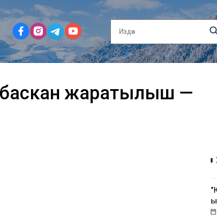
 баскан жаратылыш —
"
ы