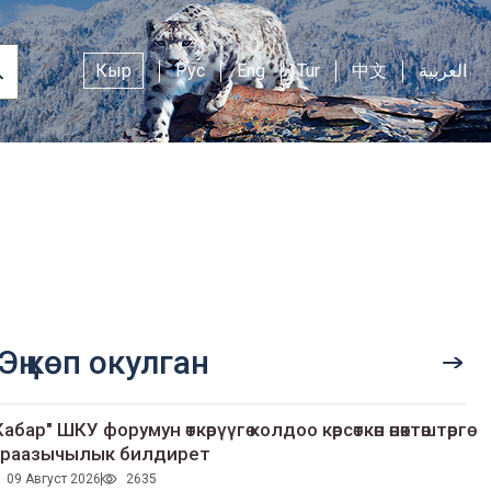
Кыр
Рус
Eng
Tur
中文
العربية
Эң көп окулган
Кабар" ШКУ форумун өткөрүүгө колдоо көрсөткөн өнөктөштөргө
раазычылык билдирет
09 Август 2026
2635