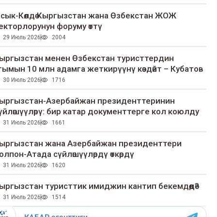
сык-Көлдө Кыргызстан жана Өзбекстан ЖОЖ
екторлорунун форуму өттү
29 Июль 2026
2004
ыргызстан менен Өзбекстан туристтердин
гымын 10 млн адамга жеткирүүнү көздөйт – Кубатов
30 Июль 2026
1716
ыргызстан-Азербайжан президенттеринин
үйлөшүүлөрү: бир катар документтерге кол коюлду
31 Июль 2026
1661
ыргызстан жана Азербайжан президенттери
олпон-Атада сүйлөшүүлөрдү өткөрдү
31 Июль 2026
1620
ыргызстан туристтик имиджин кантип бекемдөөдө?
31 Июль 2026
1514