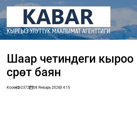
Шаар четиндеги кыроо
сүрөт баян
Коом
2372
08 Январь 2026
14:15