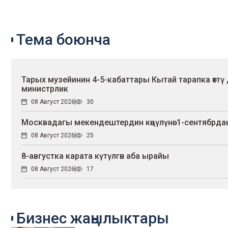
Тема боюнча
Тарых музейинин 4-5-кабаттары Кытай тарапка өтт
министрлик
08 Август 2026
30
Москвадагы мекендештердин көңүлүнө: 1-сентябрдан 
08 Август 2026
25
8-августка карата күтүлгөн аба ырайы
08 Август 2026
17
Бизнес жаңылыктары