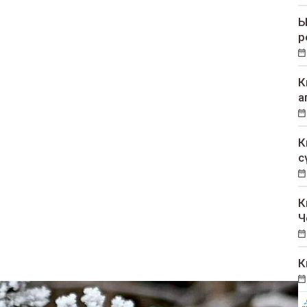
Ы
р
К
а
К
с
К
Ч
К