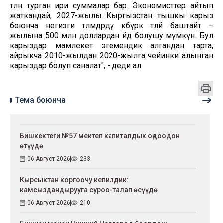
төлөнө турган ири суммалар бар. Экономисттер айтып
жаткандай, 2027-жылы Кыргызстан тышкы карыз
боюнча негизги төлөмдөрдү көбүрөөк төлөй баштайт –
жылына 500 млн доллардан өйдө болушу мүмкүн. Бул
карыздар мамлекет эгемендик алгандан тарта,
айрыкча 2010-жылдан 2020-жылга чейинки алынган
карыздар болуп саналат", - деди ал.
Тема боюнча
Бишкектеги №57 мектеп капиталдык оңдоодон
өтүүдө
06 Август 2026
233
Кырсыктан коргоочу кепилдик:
камсыздандырууга суроо-талап өсүүдө
06 Август 2026
210