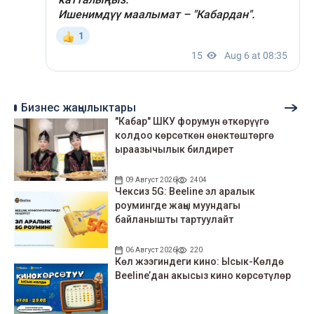
Бизнес жаңылыктары
"Кабар" ШКУ форумун өткөрүүгө
колдоо көрсөткөн өнөктөштөргө
ыраазычылык билдирет
09 Август 2026
2404
Чексиз 5G: Beeline эл аралык
роумингде жаңы муундагы
байланышты тартуулайт
06 Август 2026
220
Көл жээгиндеги кино: Ысык-Көлдө
Beeline’дан акысыз кино көрсөтүлөр