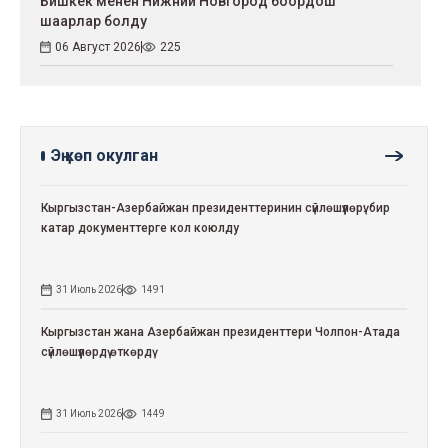
Бишкек менен Нижний Новгород боордош
шаарлар болду
06 Август 2026
225
Эң көп окулган
Кыргызстан-Азербайжан президенттеринин сүйлөшүүлөрү: бир
катар документтерге кол коюлду
31 Июль 2026
1491
Кыргызстан жана Азербайжан президенттери Чолпон-Атада
сүйлөшүүлөрдү өткөрдү
31 Июль 2026
1449