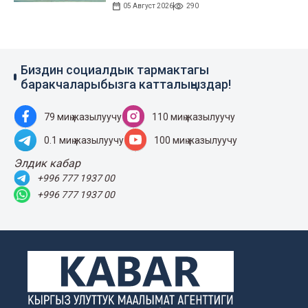
05 Август 2026
290
Биздин социалдык тармактагы
баракчаларыбызга катталыңыздар!
79 миң жазылуучу
110 миң жазылуучу
0.1 миң жазылуучу
100 миң жазылуучу
Элдик кабар
+996 777 1937 00
+996 777 1937 00