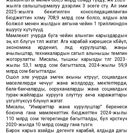
жылга салыштырмалуу дээрлик 3 эсеге өстү. Ал эми
2025-жылга бекитилген консолидацияланган
бюджеттин көлөмү 708,9 млрд сом болсо, алдын ала
болжол менен жылдын аягына чейин 1 триллиондон
ашуусу күтүлүүдө.
Мамлекет учурда буга чейин алынган карыздардын
эң көп бөлүгүн төлөп жатат. Ага карабай кирешеси көбөйүп,
экономика ирденип, өлкөдө курулуштар, жаңы
ачылыштар, техникалардын сатып алынышы темпин
жогорулатты. Мисалы, тышкы карызды төлөөгө 2023-
жылы 53,1 млрд сом багытталса, 2024-жылы 59,9
млрд сом багытталды.
Ошол эле учурда эмгек акыны көтөрүүгө, социалдык
маселелерди чечүүгө жана жолдорду, мектептерди,
бала-бакчаларды, ооруканаларды жана социалдык
турак-жайларды курууга олуттуу акча каражаттары
үзгүлтүксүз бөлүнүп жатат.
Мисалы, "Имараттар жана курулуштар" беренеси
боюнча гана мамлекеттик бюджеттен 2024-жылы
110 млрд сом тегерегинде багытталды, бул көрсөткүч
2020-жылда 10 млрд сомду гана түзгөн.
Бирок карыз азайды дегенге карабай, алдыда дагы