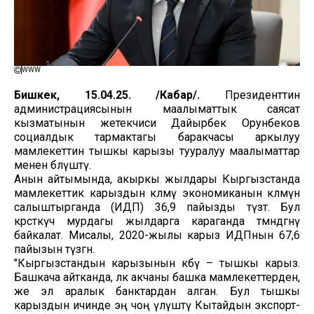
WWW
Бишкек, 15.04.25. /Кабар/.
Президенттин
администрациясынын маалыматтык саясат
кызматынын жетекчиси Дайырбек Орунбеков
социалдык тармактагы баракчасы аркылуу
мамлекеттин тышкы карызы тууралуу маалыматтар
менен бөлүштү.
Анын айтымында, акыркы жылдары Кыргызстанда
мамлекеттик карыздын көлөмү экономиканын көлөмүнө
салыштырганда (ИДП) 36,9 пайызды түзөт. Бул
көрсөткүч мурдагы жылдарга караганда төмөндөгөнү
байкалат. Мисалы, 2020-жылы карыз ИДПнын 67,6
пайызын түзгөн.
"Кыргызстандын карызынын көбү – тышкы карыз.
Башкача айтканда, өлкө акчаны башка мамлекеттерден,
же эл аралык банктардан алган. Бул тышкы
карыздын ичинде эң чоң үлүштү Кытайдын экспорт-