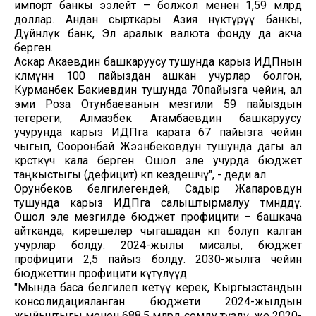
импорт банкы ээлейт – болжол менен 1,59 млрд
доллар. Андан сырткары Азия өнүктүрүү банкы,
Дүйнөлүк банк, Эл аралык валюта фонду да акча
берген.
Аскар Акаевдин башкаруусу тушунда карыз ИДПнын
көлөмүнөн 100 пайыздан ашкан учурлар болгон,
Курманбек Бакиевдин тушунда 70пайызга чейин, ал
эми Роза Отунбаеванын мезгили 59 пайыздын
тегереги, Алмазбек Атамбаевдин башкаруусу
учурунда карыз ИДПга карата 67 пайызга чейин
чыгып, Сооронбай Жээнбековдун тушунда дагы ал
көрсөткүч кала берген. Ошол эле учурда бюджет
таңкыстыгы (дефицит) көп кездешчү", - деди ал.
Орунбеков белгилегендей, Садыр Жапаровдун
тушунда карыз ИДПга салыштырмалуу төмөндөдү.
Ошол эле мезгилде бюджет профицити – башкача
айтканда, кирешелер чыгашадан көп болуп калган
учурлар болду. 2024-жылы мисалы, бюджет
профицити 2,5 пайыз болду. 2030-жылга чейин
бюджеттин профицити күтүлүүдө.
"Мында баса белгилеп кетүү керек, Кыргызстандын
консолидацияланган бюджети 2024-жылдын
жыйынтыгы менен 688,5 млрд сомду түздү, же 2020-