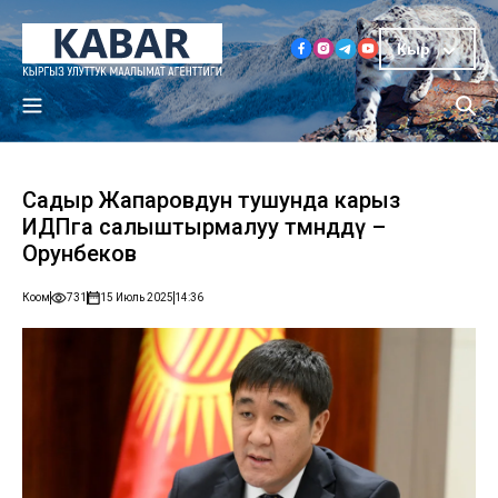
Кыр
Садыр Жапаровдун тушунда карыз
ИДПга салыштырмалуу төмөндөдү –
Орунбеков
Коом
731
15 Июль 2025
14:36