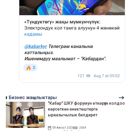
Бизнес жаңылыктары
"Кабар" ШКУ форумун өткөрүүгө колдоо
көрсөткөн өнөктөштөргө
ыраазычылык билдирет
09 Август 2026
2654