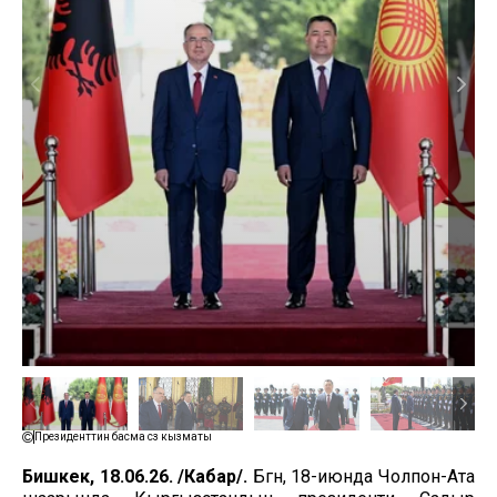
Президенттин басма сөз кызматы
Бишкек, 18.06.26. /Кабар/.
Бүгүн, 18-июнда Чолпон-Ата