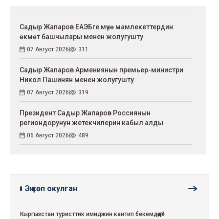
Садыр Жапаров ЕАЭБге мүчө мамлекеттердин
өкмөт башчылары менен жолугушту
07 Август 2026
311
Садыр Жапаров Армениянын премьер-министри
Никол Пашинян менен жолугушту
07 Август 2026
319
Президент Садыр Жапаров Россиянын
региондорунун жетекчилерин кабыл алды
06 Август 2026
489
Эң көп окулган
Кыргызстан туристтик имиджин кантип бекемдөөдө?