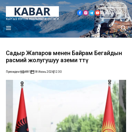
Кыр
Садыр Жапаров менен Байрам Бегайдын
расмий жолугушуу аземи өттү
Президент
881
18 Июнь 2026
12:30