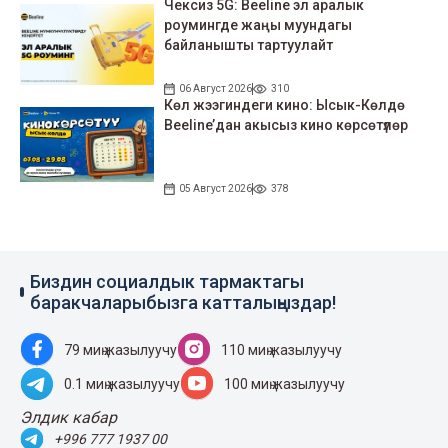
Чексиз 5G: Beeline эл аралык
роумингде жаңы муундагы
байланышты тартуулайт
06 Август 2026
310
Көл жээгиндеги кино: Ысык-Көлдө
Beeline’дан акысыз кино көрсөтүлөр
05 Август 2026
378
Биздин социалдык тармактагы
баракчаларыбызга катталыңыздар!
79 миң жазылуучу
110 миң жазылуучу
0.1 миң жазылуучу
100 миң жазылуучу
Элдик кабар
+996 777 1937 00