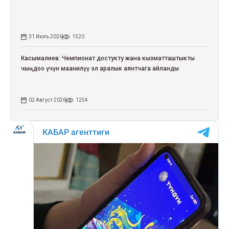
31 Июль 2026
1520
Касымалиев: Чемпионат достукту жана кызматташтыкты
чыңдоо үчүн маанилүү эл аралык аянтчага айланды
02 Август 2026
1254