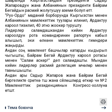
шаарында Кыргызстандын президенти Садыр
Жапаровдун жана Албаниянын президенти Байрам
Бегайдын расмий жолугушуу аземи болуп өттү.
“Рух-Ордо” маданий борборунда Кыргызстан менен
Албаниянын мамлекеттик туулары илинип, Ардактуу
кароол тизилип, 40 этно жоокер турушту.
Лидерлер саламдашкандан кийин Ардактуу
кароолдун рота командиринин рапортун кабыл
алышып, эки өлкөнүн мамлекеттик гимндери
жаңырды.
Андан соң мамлекет башчылар катарды кыдырып
чыгышты, Байрам Бегай Ардактуу кароол ротасы
менен “Салам аскер!” деп саламдашты. Мындан
кийин лидерлер расмий делегация мүчөлөрү менен
таанышышты.
Андан ары Садыр Жапаров жана Байрам Бегай
биргеликте сүрөткө түшүү жана сүйлөшүүлөрдү өткөрүү үчүн №2
Мамлекеттик резиденциянын Конгресс-холлуна
өтүштү.
Тема боюнча