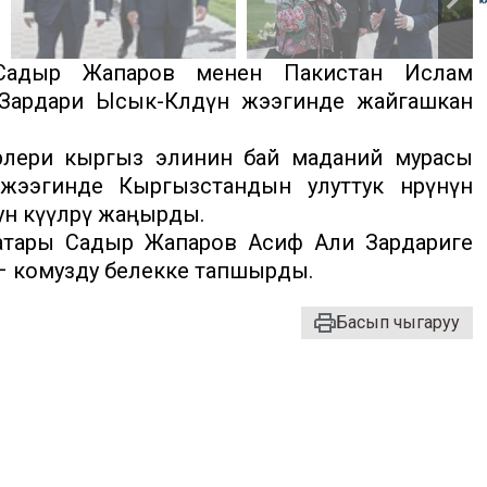
адыр Жапаров менен Пакистан Ислам
Зардари Ысык-Көлдүн жээгинде жайгашкан
ерлери кыргыз элинин бай маданий мурасы
ээгинде Кыргызстандын улуттук өнөрүнүн
н күүлөрү жаңырды.
атары Садыр Жапаров Асиф Али Зардариге
– комузду белекке тапшырды.
Басып чыгаруу