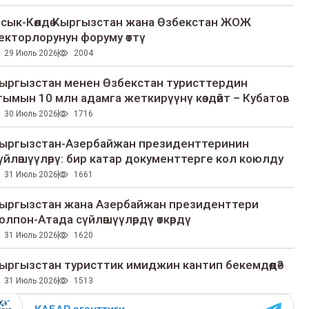
сык-Көлдө Кыргызстан жана Өзбекстан ЖОЖ
екторлорунун форуму өттү
29 Июль 2026
2004
ыргызстан менен Өзбекстан туристтердин
гымын 10 млн адамга жеткирүүнү көздөйт – Кубатов
30 Июль 2026
1716
ыргызстан-Азербайжан президенттеринин
үйлөшүүлөрү: бир катар документтерге кол коюлду
31 Июль 2026
1661
ыргызстан жана Азербайжан президенттери
олпон-Атада сүйлөшүүлөрдү өткөрдү
31 Июль 2026
1620
ыргызстан туристтик имиджин кантип бекемдөөдө?
31 Июль 2026
1513