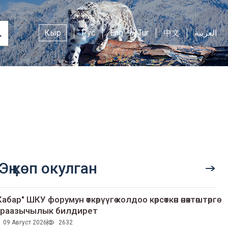
Кыр
Рус
Eng
Tur
中文
العربية
Эң көп окулган
Кабар" ШКУ форумун өткөрүүгө колдоо көрсөткөн өнөктөштөргө
раазычылык билдирет
09 Август 2026
2632