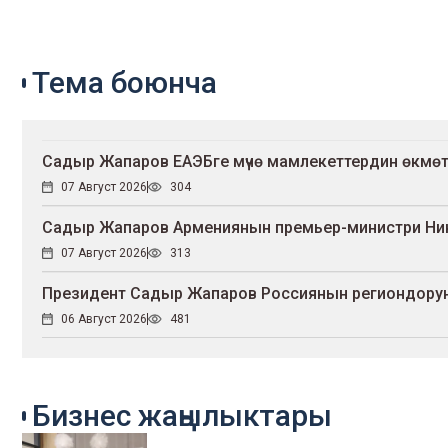
Тема боюнча
Садыр Жапаров ЕАЭБге мүчө мамлекеттердин өкмө
07 Август 2026
304
Садыр Жапаров Армениянын премьер-министри Ни
07 Август 2026
313
Президент Садыр Жапаров Россиянын региондорун
06 Август 2026
481
Бизнес жаңылыктары