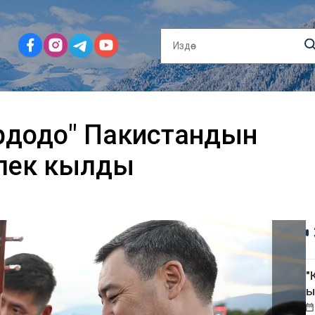
рдодо" Пакистандын
елек кылды
"
ы