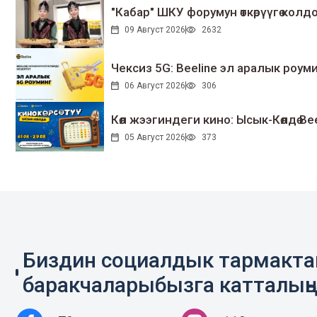
"Кабар" ШКУ форумун өткөрүүгө колдо
09 Август 2026
2632
Чексиз 5G: Beeline эл аралык ро
06 Август 2026
306
Көл жээгиндеги кино: Ысык-Көлдө Bee
05 Август 2026
373
Биздин социалдык тармакт
баракчаларыбызга катталың