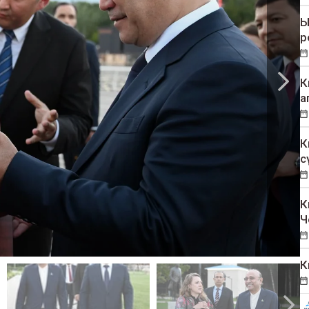
Ы
р
К
а
К
с
К
Ч
К