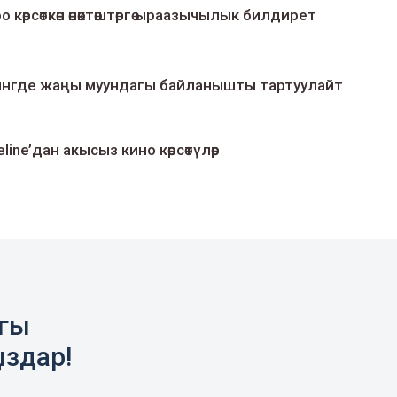
о көрсөткөн өнөктөштөргө ыраазычылык билдирет
умингде жаңы муундагы байланышты тартуулайт
line’дан акысыз кино көрсөтүлөр
агы
ыздар!