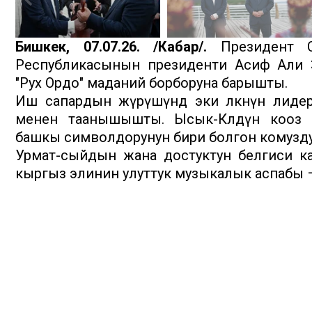
Бишкек, 07.07.26. /Кабар/.
Президент С
Республикасынын президенти Асиф Али 
"Рух Ордо" маданий борборуна барышты.
Иш сапардын жүрүшүндө эки өлкөнүн лид
менен таанышышты. Ысык-Көлдүн кооз ж
башкы символдорунун бири болгон комузду
Урмат-сыйдын жана достуктун белгиси к
кыргыз элинин улуттук музыкалык аспабы 