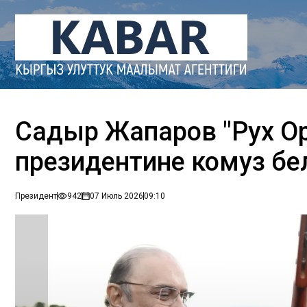
Садыр Жапаров "Рух О
президентине комуз б
Президент
942
07 Июль 2026
09:10