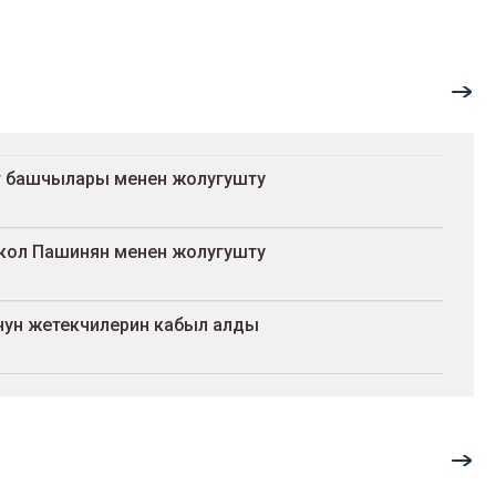
т башчылары менен жолугушту
кол Пашинян менен жолугушту
ун жетекчилерин кабыл алды