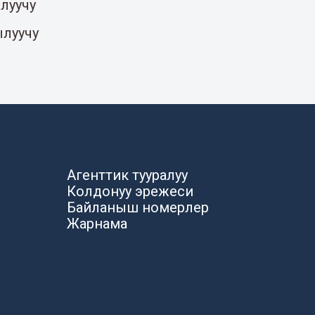
луучу
ылуучу
Агенттик тууралуу
Колдонуу эрежеси
Байланыш номерлер
Жарнама