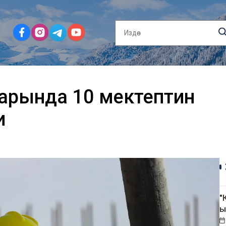
арында 10 мектептин
и
"
ы