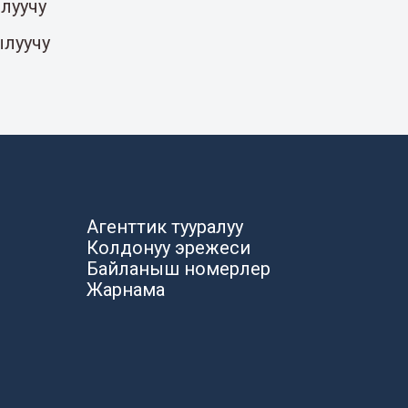
луучу
ылуучу
Агенттик тууралуу
Колдонуу эрежеси
Байланыш номерлер
Жарнама