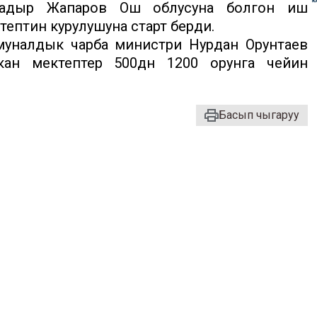
адыр Жапаров Ош облусуна болгон иш
ептин курулушуна старт берди.
ммуналдык чарба министри Нурдан Орунтаев
кан мектептер 500дөн 1200 орунга чейин
Басып чыгаруу