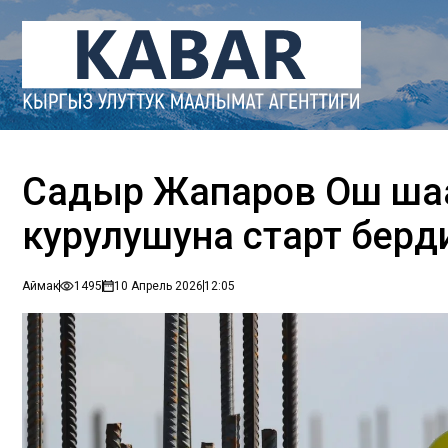
Садыр Жапаров Ош ша
курулушуна старт берд
Аймак
1495
10 Апрель 2026
12:05