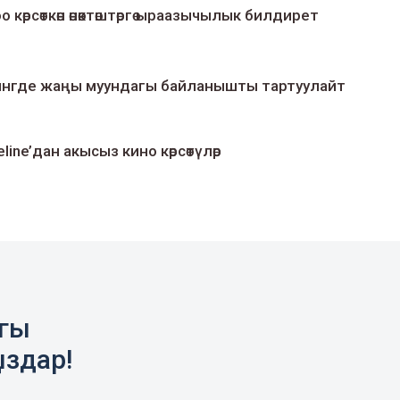
о көрсөткөн өнөктөштөргө ыраазычылык билдирет
умингде жаңы муундагы байланышты тартуулайт
line’дан акысыз кино көрсөтүлөр
агы
ыздар!