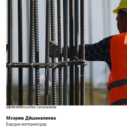
KABAR
Жээнбек Сагыналиев
Мээрим Дүйшөналиева
Бардык материалдар