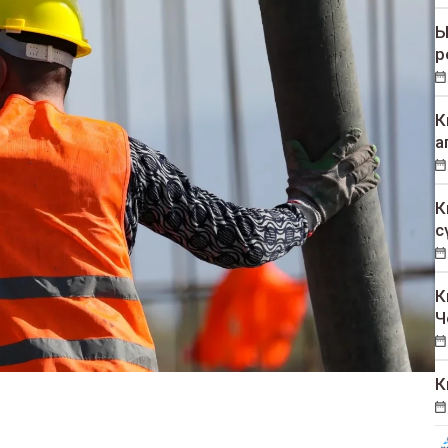
Ы
р
К
а
К
с
К
Ч
К