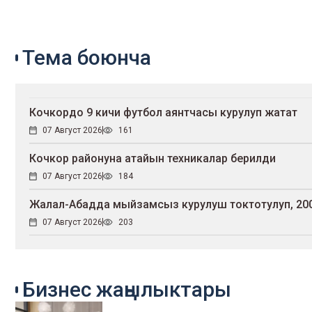
Тема боюнча
Кочкордо 9 кичи футбол аянтчасы курулуп жатат
07 Август 2026
161
Кочкор районуна атайын техникалар берилди
07 Август 2026
184
Жалал-Абадда мыйзамсыз курулуш токтотулуп, 200
07 Август 2026
203
Бизнес жаңылыктары