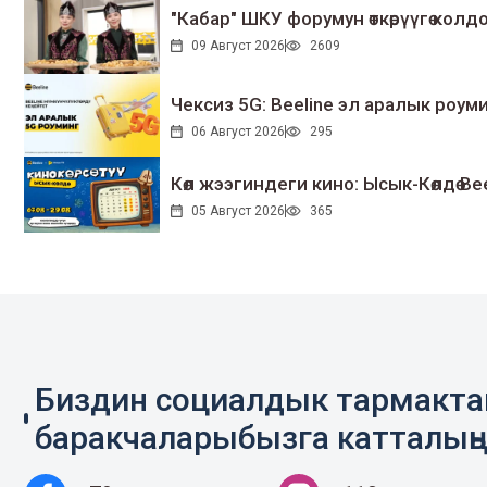
"Кабар" ШКУ форумун өткөрүүгө колдо
09 Август 2026
2609
Чексиз 5G: Beeline эл аралык ро
06 Август 2026
295
Көл жээгиндеги кино: Ысык-Көлдө Bee
05 Август 2026
365
Биздин социалдык тармакт
баракчаларыбызга катталың