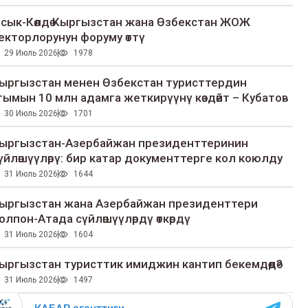
сык-Көлдө Кыргызстан жана Өзбекстан ЖОЖ
екторлорунун форуму өттү
29 Июль 2026
1978
ыргызстан менен Өзбекстан туристтердин
гымын 10 млн адамга жеткирүүнү көздөйт – Кубатов
30 Июль 2026
1701
ыргызстан-Азербайжан президенттеринин
үйлөшүүлөрү: бир катар документтерге кол коюлду
31 Июль 2026
1644
ыргызстан жана Азербайжан президенттери
олпон-Атада сүйлөшүүлөрдү өткөрдү
31 Июль 2026
1604
ыргызстан туристтик имиджин кантип бекемдөөдө?
31 Июль 2026
1497