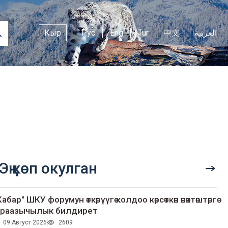
Кыр
Рус
Eng
Tur
中文
العربية
Эң көп окулган
Кабар" ШКУ форумун өткөрүүгө колдоо көрсөткөн өнөктөштөргө
раазычылык билдирет
09 Август 2026
2609