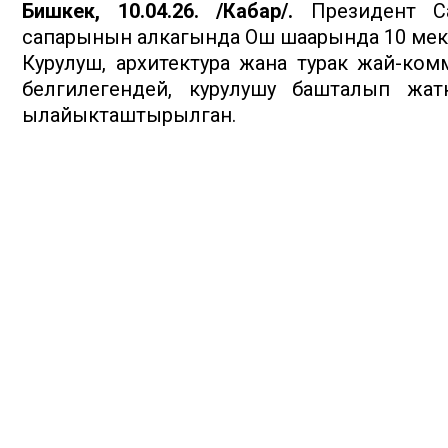
Бишкек, 10.04.26. /Кабар/.
Президент С
сапарынын алкагында Ош шаарында 10 мект
Курулуш, архитектура жана турак жай-ко
белгилегендей, курулушу башталып жат
ылайыкташтырылган.