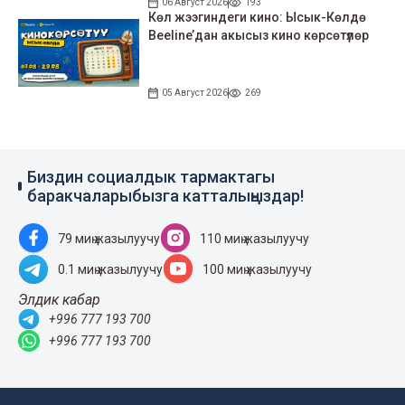
06 Август 2026
193
Көл жээгиндеги кино: Ысык-Көлдө
Beeline’дан акысыз кино көрсөтүлөр
05 Август 2026
269
Биздин социалдык тармактагы
баракчаларыбызга катталыңыздар!
79 миң жазылуучу
110 миң жазылуучу
0.1 миң жазылуучу
100 миң жазылуучу
Элдик кабар
+996 777 193 700
+996 777 193 700