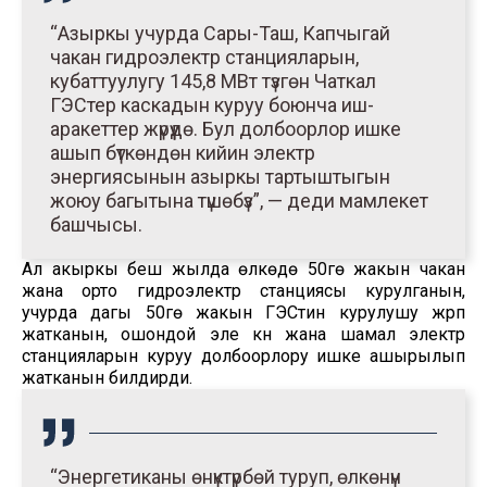
“Азыркы учурда Сары-Таш, Капчыгай
чакан гидроэлектр станцияларын,
кубаттуулугу 145,8 МВт түзгөн Чаткал
ГЭСтер каскадын куруу боюнча иш-
аракеттер жүрүүдө. Бул долбоорлор ишке
ашып бүткөндөн кийин электр
энергиясынын азыркы тартыштыгын
жоюу багытына түшөбүз”, — деди мамлекет
башчысы.
Ал акыркы беш жылда өлкөдө 50гө жакын чакан
жана орто гидроэлектр станциясы курулганын,
учурда дагы 50гө жакын ГЭСтин курулушу жүрүп
жатканын, ошондой эле күн жана шамал электр
станцияларын куруу долбоорлору ишке ашырылып
жатканын билдирди.
“Энергетиканы өнүктүрбөй туруп, өлкөнүн