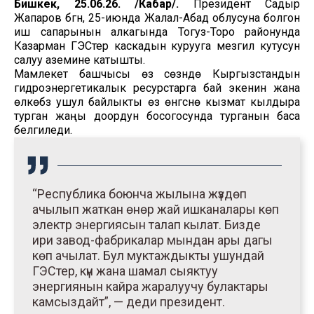
Бишкек, 25.06.26. /Кабар/.
Президент Садыр
Жапаров бүгүн, 25-июнда Жалал-Абад облусуна болгон
иш сапарынын алкагында Тогуз-Торо районунда
Казарман ГЭСтер каскадын курууга мезгил кутусун
салуу аземине катышты.
Мамлекет башчысы өз сөзүндө Кыргызстандын
гидроэнергетикалык ресурстарга бай экенин жана
өлкөбүз ушул байлыкты өз өнүгүүсүнө кызмат кылдыра
турган жаңы доордун босогосунда турганын баса
белгиледи.
“Республика боюнча жылына жүздөп
ачылып жаткан өнөр жай ишканалары көп
электр энергиясын талап кылат. Бизде
ири завод-фабрикалар мындан ары дагы
көп ачылат. Бул муктаждыкты ушундай
ГЭСтер, күн жана шамал сыяктуу
энергиянын кайра жаралуучу булактары
камсыздайт”, — деди президент.