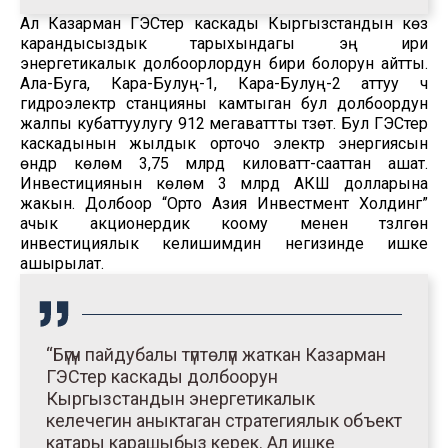
Ал Казарман ГЭСтер каскады Кыргызстандын көз
карандысыздык тарыхындагы эң ири
энергетикалык долбоорлордун бири болорун айтты.
Ала-Буга, Кара-Булуң-1, Кара-Булуң-2 аттуу үч
гидроэлектр станцияны камтыган бул долбоордун
жалпы кубаттуулугу 912 мегаваттты түзөт. Бул ГЭСтер
каскадынын жылдык орточо электр энергиясын
өндүрүү көлөмү 3,75 млрд киловатт-сааттан ашат.
Инвестициянын көлөмү 3 млрд АКШ долларына
жакын. Долбоор “Орто Азия Инвестмент Холдинг”
ачык акционердик коому менен түзүлгөн
инвестициялык келишимдин негизинде ишке
ашырылат.
“Бүгүн пайдубалы түптөлүп жаткан Казарман
ГЭСтер каскады долбоорун
Кыргызстандын энергетикалык
келечегин аныктаган стратегиялык объект
катары карашыбыз керек. Ал ишке