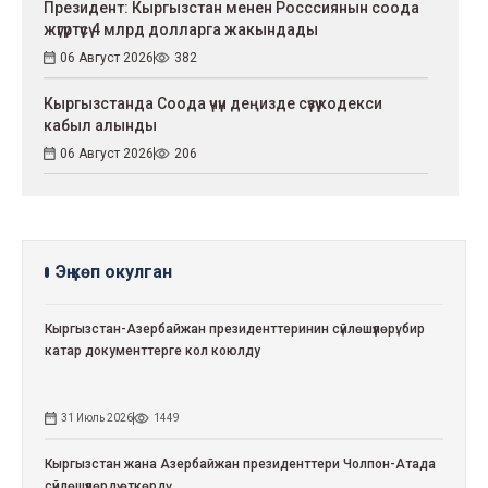
Президент: Кыргызстан менен Росссиянын соода
жүгүртүүсү 4 млрд долларга жакындады
06 Август 2026
382
Кыргызстанда Соода үчүн деңизде сүзүү кодекси
кабыл алынды
06 Август 2026
206
Эң көп окулган
Кыргызстан-Азербайжан президенттеринин сүйлөшүүлөрү: бир
катар документтерге кол коюлду
31 Июль 2026
1449
Кыргызстан жана Азербайжан президенттери Чолпон-Атада
сүйлөшүүлөрдү өткөрдү