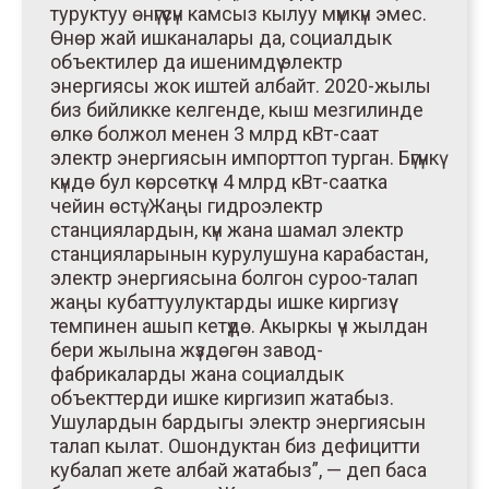
туруктуу өнүгүүсүн камсыз кылуу мүмкүн эмес.
Өнөр жай ишканалары да, социалдык
объектилер да ишенимдүү электр
энергиясы жок иштей албайт. 2020-жылы
биз бийликке келгенде, кыш мезгилинде
өлкө болжол менен 3 млрд кВт-саат
электр энергиясын импорттоп турган. Бүгүнкү
күндө бул көрсөткүч 4 млрд кВт-саатка
чейин өстү. Жаңы гидроэлектр
станциялардын, күн жана шамал электр
станцияларынын курулушуна карабастан,
электр энергиясына болгон суроо-талап
жаңы кубаттуулуктарды ишке киргизүү
темпинен ашып кетүүдө. Акыркы үч жылдан
бери жылына жүздөгөн завод-
фабрикаларды жана социалдык
объекттерди ишке киргизип жатабыз.
Ушулардын бардыгы электр энергиясын
талап кылат. Ошондуктан биз дефицитти
кубалап жете албай жатабыз”, — деп баса