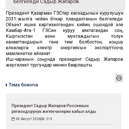
белгиледи Садыр Жапаров.
Президент Казарман ГЭСтер каскадынын курулушун
2031-жылга чейин бүткөрүү пландалганын белгиледи.
Объект ишке киргизилгенден кийин, ошондой эле
Камбар-Ата-1 ГЭСин куруу аяктагандан соң,
Кыргызстан өзүнүн муктаждыгын толук
канааттандырып гана тим болбостон, коңшу
өлкөлөргө электр энергиясын экспорттоочу
мамлекетке айланат.
Иш-чаранын соңунда президент Садыр Жапаров
жергиликтүү тургундар менен баарлашты.
Тема боюнча
Президент Садыр Жапаров Россиянын
региондорунун жетекчилерин кабыл алды
06 Август 2026
219