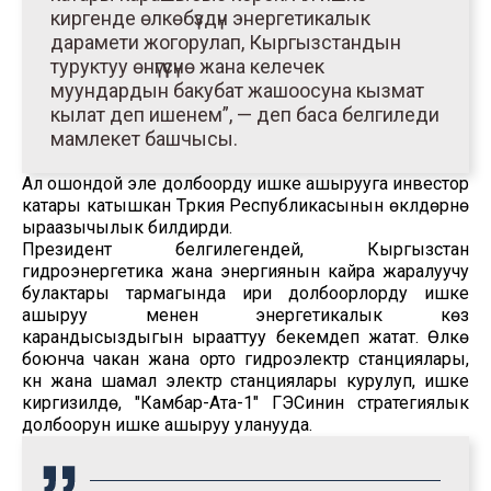
киргенде өлкөбүздүн энергетикалык
дарамети жогорулап, Кыргызстандын
туруктуу өнүгүүсүнө жана келечек
муундардын бакубат жашоосуна кызмат
кылат деп ишенем”, — деп баса белгиледи
мамлекет башчысы.
Ал ошондой эле долбоорду ишке ашырууга инвестор
катары катышкан Түркия Республикасынын өкүлдөрүнө
ыраазычылык билдирди.
Президент белгилегендей, Кыргызстан
гидроэнергетика жана энергиянын кайра жаралуучу
булактары тармагында ири долбоорлорду ишке
ашыруу менен энергетикалык көз
карандысыздыгын ырааттуу бекемдеп жатат. Өлкө
боюнча чакан жана орто гидроэлектр станциялары,
күн жана шамал электр станциялары курулуп, ишке
киргизилүүдө, "Камбар-Ата-1" ГЭСинин стратегиялык
долбоорун ишке ашыруу уланууда.