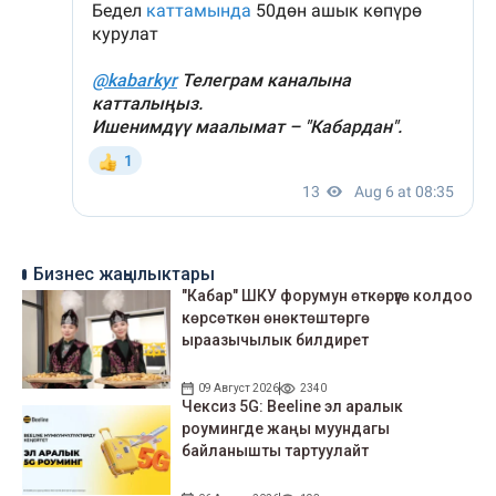
Бизнес жаңылыктары
"Кабар" ШКУ форумун өткөрүүгө колдоо
көрсөткөн өнөктөштөргө
ыраазычылык билдирет
09 Август 2026
2340
Чексиз 5G: Beeline эл аралык
роумингде жаңы муундагы
байланышты тартуулайт