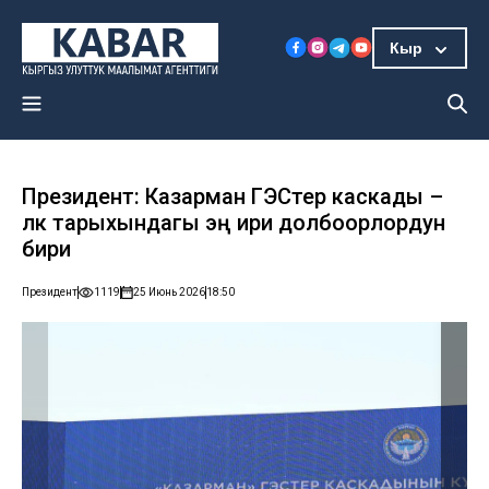
Кыр
Президент: Казарман ГЭСтер каскады –
өлкө тарыхындагы эң ири долбоорлордун
бири
Президент
1119
25 Июнь 2026
18:50