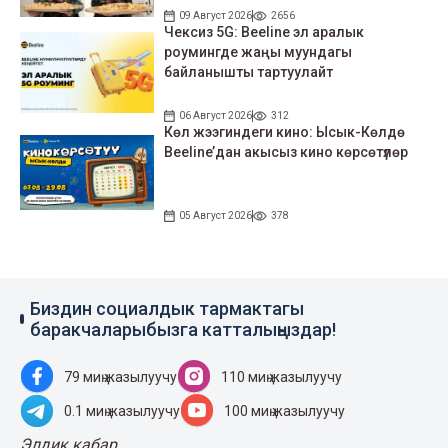
09 Август 2026
2656
Чексиз 5G: Beeline эл аралык
роумингде жаңы муундагы
байланышты тартуулайт
06 Август 2026
312
Көл жээгиндеги кино: Ысык-Көлдө
Beeline’дан акысыз кино көрсөтүлөр
05 Август 2026
378
Биздин социалдык тармактагы
баракчаларыбызга катталыңыздар!
79 миң жазылуучу
110 миң жазылуучу
0.1 миң жазылуучу
100 миң жазылуучу
Элдик кабар