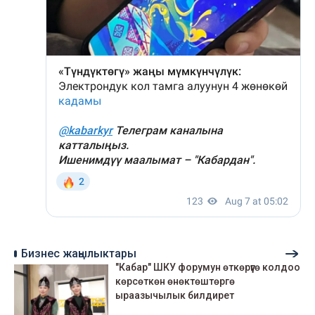
Бизнес жаңылыктары
"Кабар" ШКУ форумун өткөрүүгө колдоо
көрсөткөн өнөктөштөргө
ыраазычылык билдирет