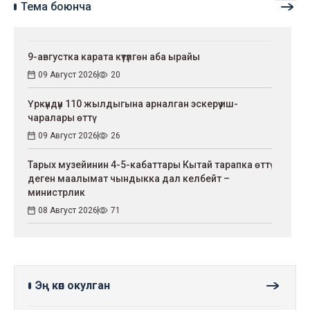
Тема боюнча
9-августка карата күтүлгөн аба ырайы
09 Август 2026
20
Үркүндүн 110 жылдыгына арналган эскерүү иш-
чаралары өттү
09 Август 2026
26
Тарых музейинин 4-5-кабаттары Кытай тарапка өттү
деген маалымат чындыкка дал келбейт –
министрлик
08 Август 2026
71
Эң көп окулган