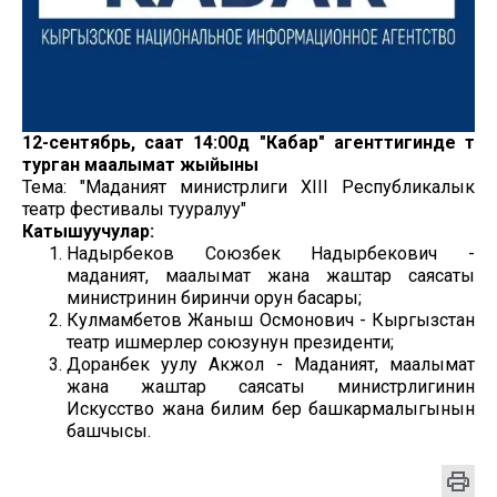
12-сентябрь, саат 14:00дө "Кабар" агенттигинде өтө
турган маалымат жыйыны
Тема: "Маданият министрлиги XIII Республикалык
театр фестивалы тууралуу"
Катышуучулар:
Надырбеков Союзбек Надырбекович -
маданият, маалымат жана жаштар саясаты
министринин биринчи орун басары;
Кулмамбетов Жаныш Осмонович - Кыргызстан
театр ишмерлер союзунун президенти;
Доранбек уулу Акжол - Маданият, маалымат
жана жаштар саясаты министрлигинин
Искусство жана билим берүү башкармалыгынын
башчысы.