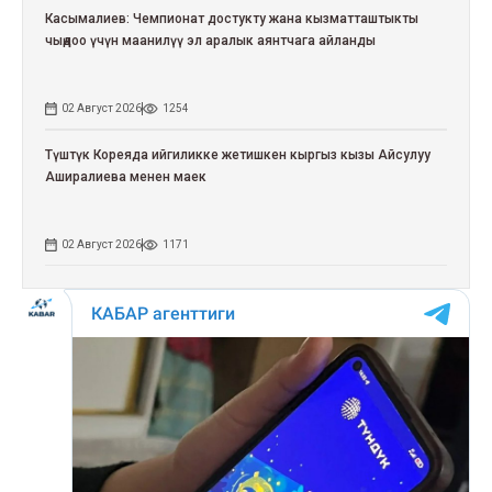
Касымалиев: Чемпионат достукту жана кызматташтыкты
чыңдоо үчүн маанилүү эл аралык аянтчага айланды
02 Август 2026
1254
Түштүк Кореяда ийгиликке жетишкен кыргыз кызы Айсулуу
Аширалиева менен маек
02 Август 2026
1171