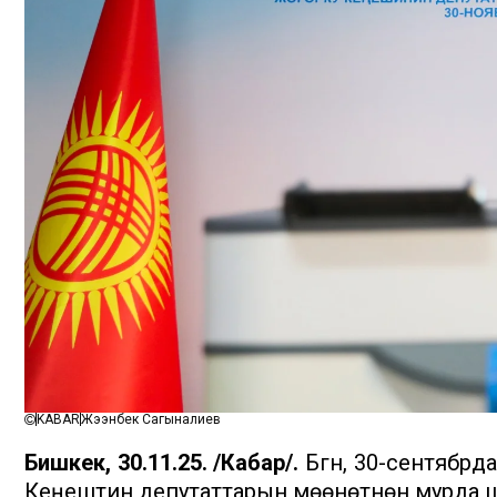
KABAR
Жээнбек Сагыналиев
Бишкек, 30.11.25. /Кабар/.
Бүгүн, 30-сентябр
Кеңештин депутаттарын мөөнөтүнөн мурда ш