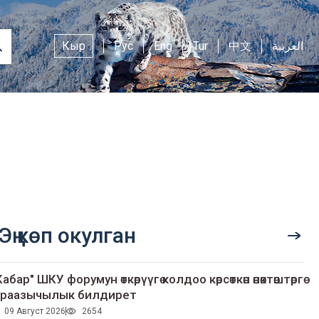
Кыр
Рус
Eng
Tur
中文
العربية
Эң көп окулган
Кабар" ШКУ форумун өткөрүүгө колдоо көрсөткөн өнөктөштөргө
раазычылык билдирет
09 Август 2026
2654