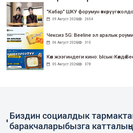
"Кабар" ШКУ форумун өткөрүүгө колдо
09 Август 2026
2654
Чексиз 5G: Beeline эл аралык ро
06 Август 2026
310
Көл жээгиндеги кино: Ысык-Көлдө Bee
05 Август 2026
378
Биздин социалдык тармакт
баракчаларыбызга катталың