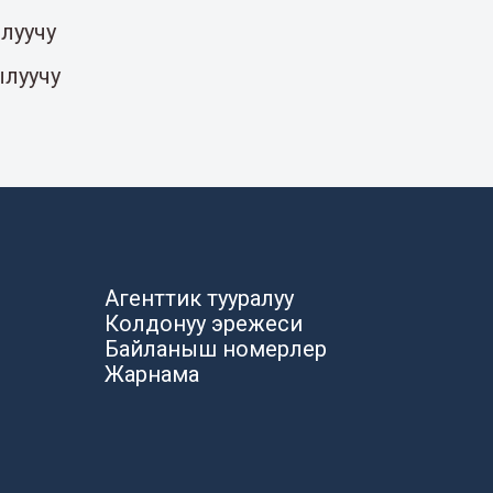
луучу
ылуучу
Агенттик тууралуу
Колдонуу эрежеси
Байланыш номерлер
Жарнама