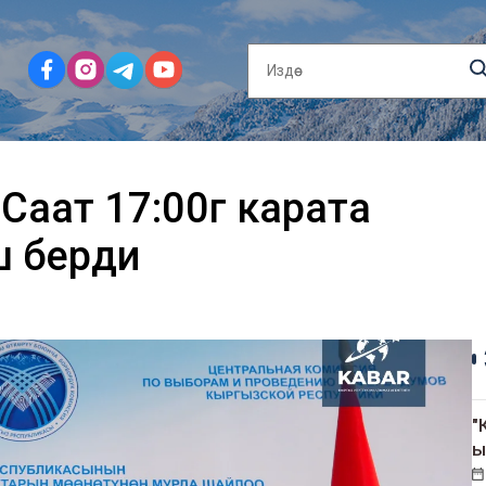
аат 17:00гө карата
ш берди
"
ы