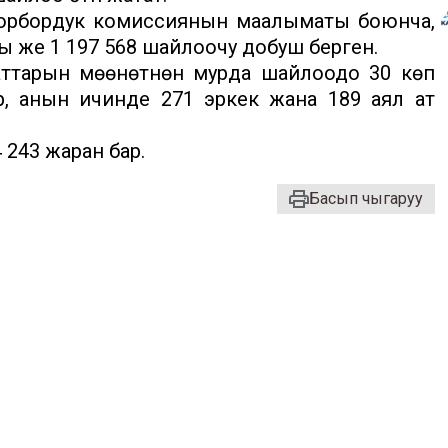
борбордук комиссиянын маалыматы боюнча,
ы же 1 197 568 шайлоочу добуш берген.
аттарын мөөнөтүнөн мурда шайлоодо 30 көп
р, анын ичинде 271 эркек жана 189 аял ат
243 жаран бар.
Басып чыгаруу