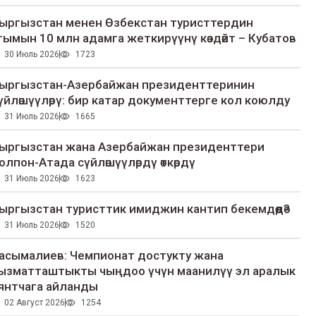
ыргызстан менен Өзбекстан туристтердин
гымын 10 млн адамга жеткирүүнү көздөйт – Кубатов
30 Июль 2026
1723
ыргызстан-Азербайжан президенттеринин
үйлөшүүлөрү: бир катар документтерге кол коюлду
31 Июль 2026
1665
ыргызстан жана Азербайжан президенттери
олпон-Атада сүйлөшүүлөрдү өткөрдү
31 Июль 2026
1623
ыргызстан туристтик имиджин кантип бекемдөөдө?
31 Июль 2026
1520
асымалиев: Чемпионат достукту жана
ызматташтыкты чыңдоо үчүн маанилүү эл аралык
янтчага айланды
02 Август 2026
1254