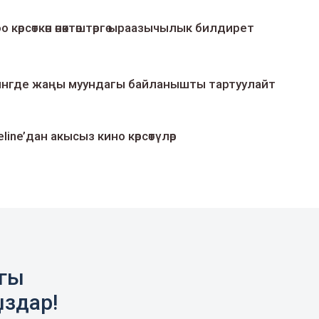
о көрсөткөн өнөктөштөргө ыраазычылык билдирет
умингде жаңы муундагы байланышты тартуулайт
line’дан акысыз кино көрсөтүлөр
агы
ыздар!