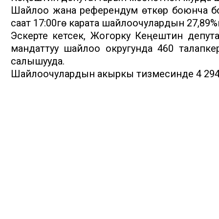
Шайлоо жана референдум өткөрүү боюнча 
саат 17:00гө карата шайлоочулардын 27,89%
Эскерте кетсек, Жогорку Кеңештин депут
мандаттуу шайлоо округунда 460 талапке
салышууда.
Шайлоочулардын акыркы тизмесинде 4 294 