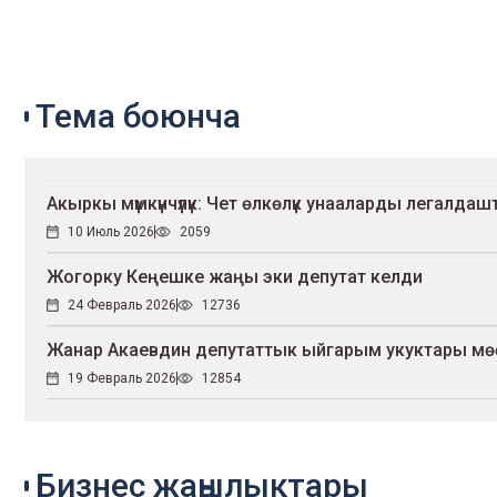
Тема боюнча
Акыркы мүмкүнчүлүк: Чет өлкөлүк унааларды легалда
10 Июль 2026
2059
Жогорку Кеңешке жаңы эки депутат келди
24 Февраль 2026
12736
Жанар Акаевдин депутаттык ыйгарым укуктары мөө
19 Февраль 2026
12854
Бизнес жаңылыктары