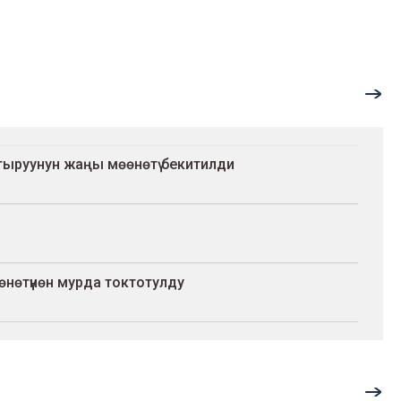
штыруунун жаңы мөөнөтү бекитилди
нөтүнөн мурда токтотулду