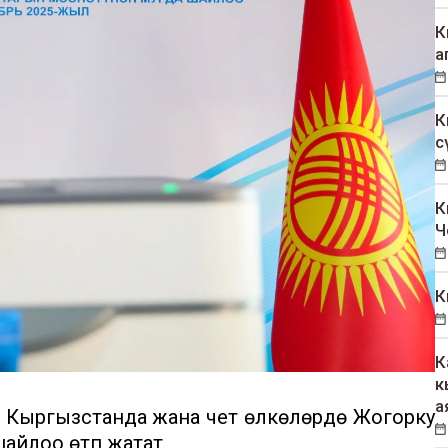
К
а
К
с
К
Ч
К
К
к
а
да Кыргызстанда жана чет өлкөлөрдө Жогорку
айлоо өтүп жатат.