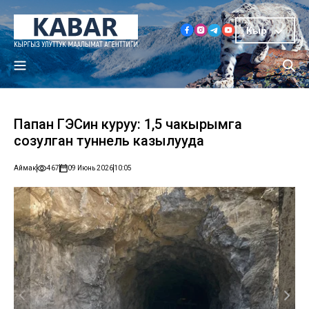
Кыр
Папан ГЭСин куруу: 1,5 чакырымга
созулган туннель казылууда
Аймак
467
09 Июнь 2026
10:05