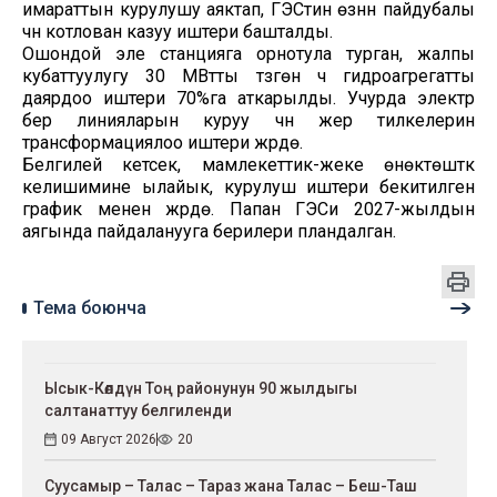
имараттын курулушу аяктап, ГЭСтин өзүнүн пайдубалы
үчүн котлован казуу иштери башталды.
Ошондой эле станцияга орнотула турган, жалпы
кубаттуулугу 30 МВтты түзгөн үч гидроагрегатты
даярдоо иштери 70%га аткарылды. Учурда электр
берүү линияларын куруу үчүн жер тилкелерин
трансформациялоо иштери жүрүүдө.
Белгилей кетсек, мамлекеттик-жеке өнөктөштүк
келишимине ылайык, курулуш иштери бекитилген
график менен жүрүүдө. Папан ГЭСи 2027-жылдын
аягында пайдаланууга берилери пландалган.
Тема боюнча
Ысык-Көлдүн Тоң районунун 90 жылдыгы
салтанаттуу белгиленди
09 Август 2026
20
Суусамыр – Талас – Тараз жана Талас – Беш-Таш