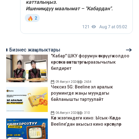
Бизнес жаңылыктары
"Кабар" ШКУ форумун өткөрүүгө колдоо
көрсөткөн өнөктөштөргө ыраазычылык
билдирет
09 Август 2026
2654
Чексиз 5G: Beeline эл аралык
роумингде жаңы муундагы
байланышты тартуулайт
06 Август 2026
310
Көл жээгиндеги кино: Ысык-Көлдө
Beeline’дан акысыз кино көрсөтүлөр