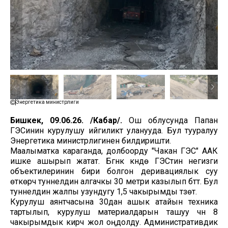
Энергетика министрлиги
Бишкек, 09.06.26. /Кабар/.
Ош облусунда Папан
ГЭСинин курулушу ийгиликтүү уланууда. Бул тууралуу
Энергетика министрлигинен билдиришти.
Маалыматка караганда, долбоорду "Чакан ГЭС" ААК
ишке ашырып жатат. Бүгүнкү күндө ГЭСтин негизги
объектилеринин бири болгон деривациялык суу
өткөрүүчү туннелдин алгачкы 30 метри казылып бүттү. Бул
туннелдин жалпы узундугу 1,5 чакырымды түзөт.
Курулуш аянтчасына 30дан ашык атайын техника
тартылып, курулуш материалдарын ташуу үчүн 8
чакырымдык кирүүчү жол оңдолду. Административдик