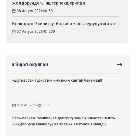
жолдорундагы иштер текшерилди
08 Август 2026
53
Кочкордо 9 кичи футбол аянтчасы курулуп жатат
07 Август 2026
200
Эң көп окулган
Кыргызстан туристтик имиджин кантип бекемдөөдө?
31 Июль 2026
1520
Касымалиев: Чемпионат достукту жана кызматташтыкты
чыңдоо үчүн маанилүү эл аралык аянтчага айланды