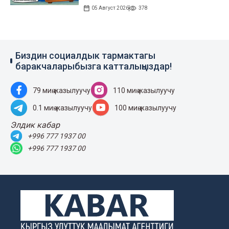
05 Август 2026
378
Биздин социалдык тармактагы
баракчаларыбызга катталыңыздар!
79 миң жазылуучу
110 миң жазылуучу
0.1 миң жазылуучу
100 миң жазылуучу
Элдик кабар
+996 777 1937 00
+996 777 1937 00