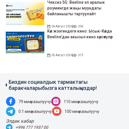
Чексиз 5G: Beeline эл аралык
роумингде жаңы муундагы
байланышты тартуулайт
06 Август 2026
306
Көл жээгиндеги кино: Ысык-Көлдө
Beeline’дан акысыз кино көрсөтүлөр
05 Август 2026
373
Биздин социалдык тармактагы
баракчаларыбызга катталыңыздар!
79 миң жазылуучу
110 миң жазылуучу
0.1 миң жазылуучу
100 миң жазылуучу
Элдик кабар
+996 777 1937 00