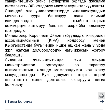
санариптештирүү жана экспертиза жүргүзүүдө жасалма
интеллектти (AI) колдонуу маселелерин талкуулашты.
Ошондой эле университеттерде интеллектуалдык
менчикти туура башкаруу жана илимий
изилдөөлөрдүн жыйынтыктарын
коммерциялаштыруу боюнча тажрыйба алмашуу
пландалды.
Министрлер Кореянын Ойлоп табууларды илгерилетүү
ассоциациясынын (KIPA) колдоосу менен
Кыргызстанда буга чейин ишке ашкан жана учурда
жүрүп жаткан долбоорлордун натыйжасын жогору
баалашты.
Сүйлөшүүнүн жыйынтыгында эки өлкөнүн
министрликтери ортосунда ар тараптуу
кызматташтык жөнүндө меморандумга кол коюу
макулдашылды. Бул документ кыргыз-корей
өнөктөштүгүн жаңы деңгээлге чыгарууга негиз
болмокчу.
Тема боюнча