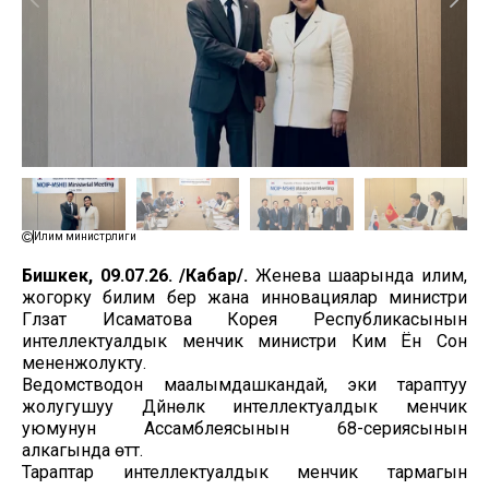
Илим министрлиги
Бишкек, 09.07.26. /Кабар/.
Женева шаарында илим,
жогорку билим берүү жана инновациялар министри
Гүлзат Исаматова Корея Республикасынын
интеллектуалдык менчик министри Ким Ён Сон
мененжолукту.
Ведомстводон маалымдашкандай, эки тараптуу
жолугушуу Дүйнөлүк интеллектуалдык менчик
уюмунун Ассамблеясынын 68-сериясынын
алкагында өттү.
Тараптар интеллектуалдык менчик тармагын