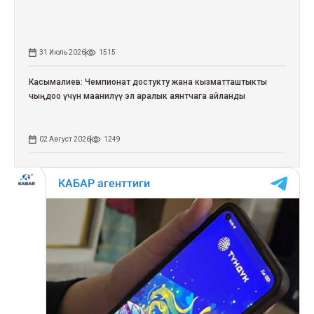
31 Июль 2026
1515
Касымалиев: Чемпионат достукту жана кызматташтыкты
чыңдоо үчүн маанилүү эл аралык аянтчага айланды
02 Август 2026
1249