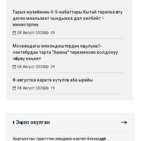
Тарых музейинин 4-5-кабаттары Кытай тарапка өттү
деген маалымат чындыкка дал келбейт –
министрлик
08 Август 2026
39
Москвадагы мекендештердин көңүлүнө: 1-
сентябрдан тарта "Амина" тиркемесин колдонуу
чөйрөсү кеңеет
08 Август 2026
29
8-августка карата күтүлгөн аба ырайы
08 Август 2026
19
Эң көп окулган
Кыргызстан туристтик имиджин кантип бекемдөөдө?