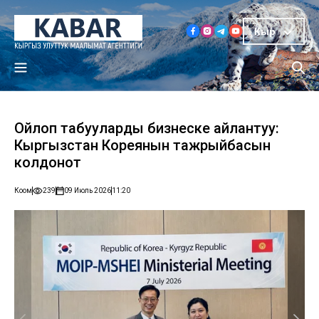
Кыр
Ойлоп табууларды бизнеске айлантуу:
Кыргызстан Кореянын тажрыйбасын
колдонот
Коом
239
09 Июль 2026
11:20