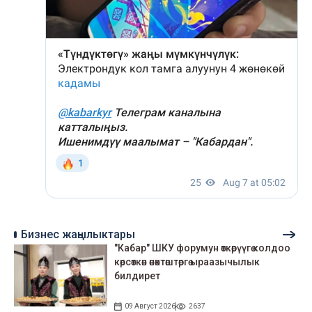
Бизнес жаңылыктары
"Кабар" ШКУ форумун өткөрүүгө колдоо
көрсөткөн өнөктөштөргө ыраазычылык
билдирет
09 Август 2026
2637