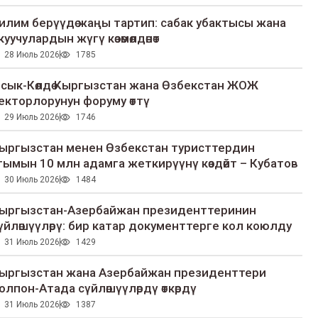
илим берүүдө жаңы тартип: сабак убактысы жана
куучулардын жүгү көзөмөлдөнөт
28 Июль 2026
1785
сык-Көлдө Кыргызстан жана Өзбекстан ЖОЖ
екторлорунун форуму өттү
29 Июль 2026
1746
ыргызстан менен Өзбекстан туристтердин
гымын 10 млн адамга жеткирүүнү көздөйт – Кубатов
30 Июль 2026
1484
ыргызстан-Азербайжан президенттеринин
үйлөшүүлөрү: бир катар документтерге кол коюлду
31 Июль 2026
1429
ыргызстан жана Азербайжан президенттери
олпон-Атада сүйлөшүүлөрдү өткөрдү
31 Июль 2026
1387