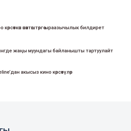
о көрсөткөн өнөктөштөргө ыраазычылык билдирет
умингде жаңы муундагы байланышты тартуулайт
line’дан акысыз кино көрсөтүлөр
агы