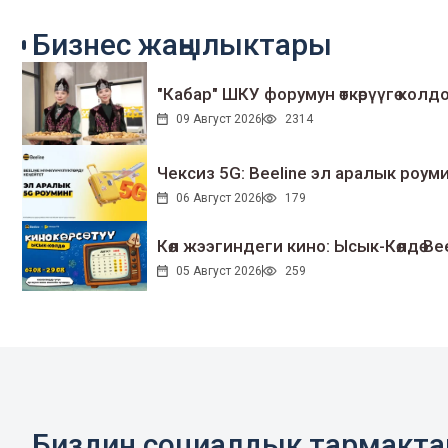
Бизнес жаңылыктары
"Кабар" ШКУ форумун өткөрүүгө колдо
09 Август 2026
2314
Чексиз 5G: Beeline эл аралык ро
06 Август 2026
179
Көл жээгиндеги кино: Ысык-Көлдө Bee
05 Август 2026
259
Биздин социалдык тармакт