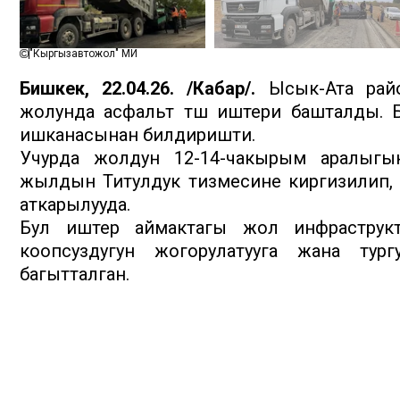
"Кыргызавтожол" МИ
Бишкек, 22.04.26. /Кабар/.
Ысык-Ата райо
жолунда асфальт төшөө иштери башталды. 
ишканасынан билдиришти.
Учурда жолдун 12-14-чакырым аралыгына
жылдын Титулдук тизмесине киргизилип, 
аткарылууда.
Бул иштер аймактагы жол инфраструк
коопсуздугун жогорулатууга жана тург
багытталган.