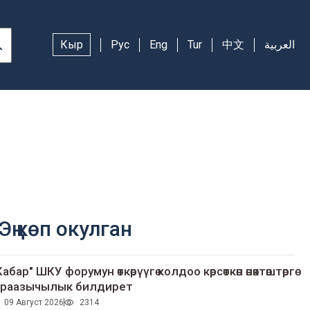
Кыр
Рус
Eng
Tur
中文
العربية
Эң көп окулган
Кабар" ШКУ форумун өткөрүүгө колдоо көрсөткөн өнөктөштөргө
раазычылык билдирет
09 Август 2026
2314