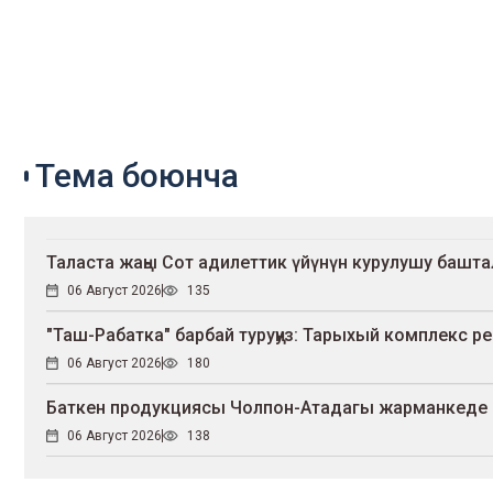
Тема боюнча
Таласта жаңы Сот адилеттик үйүнүн курулушу башт
06 Август 2026
135
"Таш-Рабатка" барбай туруңуз: Тарыхый комплекс р
06 Август 2026
180
Баткен продукциясы Чолпон-Атадагы жарманкеде
06 Август 2026
138