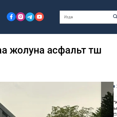
а жолуна асфальт төшөө
"
ы