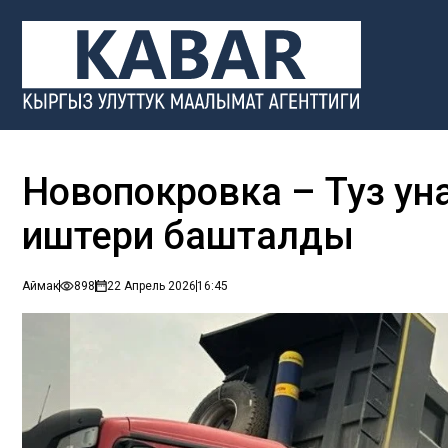
Новопокровка – Туз уна
иштери башталды
Аймак
898
22 Апрель 2026
16:45