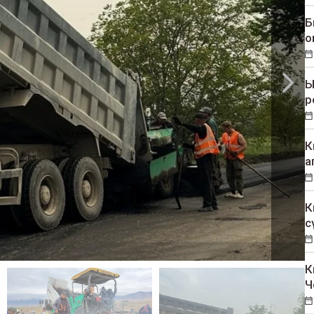
Б
о
Ы
р
К
а
К
с
К
Ч