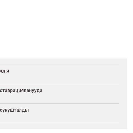
алды
еставрацияланууда
 сунушталды