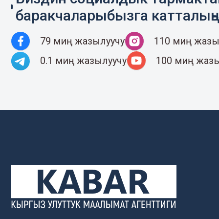
баракчаларыбызга катталың
79 миң жазылуучу
110 миң жазы
0.1 миң жазылуучу
100 миң жаз