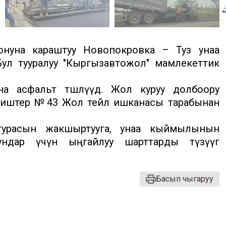
нуна караштуу Новопокровка – Туз унаа
Бул тууралуу "Кыргызавтожол" мамлекеттик
 асфальт төшөлүүдө. Жол куруу долбоору
иштер №43 Жол тейлөө ишканасы тарабынан
турасын жакшыртууга, унаа кыймылынын
ундар үчүн ыңгайлуу шарттарды түзүүгө
Басып чыгаруу