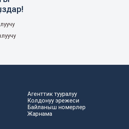
ыздар!
луучу
ылуучу
Агенттик тууралуу
Колдонуу эрежеси
Байланыш номерлер
Жарнама