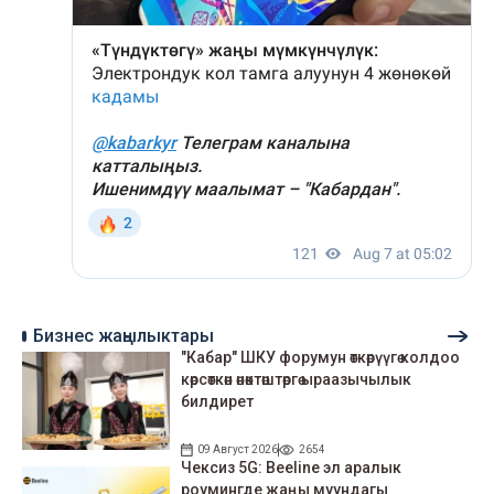
Бизнес жаңылыктары
"Кабар" ШКУ форумун өткөрүүгө колдоо
көрсөткөн өнөктөштөргө ыраазычылык
билдирет
09 Август 2026
2654
Чексиз 5G: Beeline эл аралык
роумингде жаңы муундагы