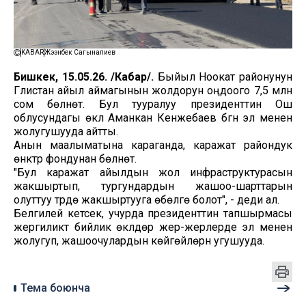
KABAR
Жээнбек Сагыналиев
Бишкек, 15.05.26. /Кабар/.
Быйыл Ноокат районунун
Гүлистан айыл аймагынын жолдорун оңдоого 7,5 млн
сом бөлүнөт. Бул тууралуу президенттин Ош
облусундагы өкүлү Аманкан Кенжебаев бүгүн эл менен
жолугушууда айтты.
Анын маалыматына караганда, каражат райондук
өнүктүрүү фондунан бөлүнөт.
"Бул каражат айылдын жол инфраструктурасын
жакшыртып, тургундардын жашоо-шарттарын
олуттуу түрдө жакшыртууга өбөлгө болот", - деди ал.
Белгилей кетсек, учурда президенттин тапшырмасы
жергиликтүү бийлик өкүлдөрү жер-жерлерде эл менен
жолугуп, жашоочулардын көйгөйлөрүн угушууда.
Тема боюнча