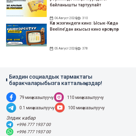
байланышты тартуулайт
06 Август 2026
310
Көл жээгиндеги кино: Ысык-Көлдө
Beeline’дан акысыз кино көрсөтүлөр
05 Август 2026
378
Биздин социалдык тармактагы
баракчаларыбызга катталыңыздар!
79 миң жазылуучу
110 миң жазылуучу
0.1 миң жазылуучу
100 миң жазылуучу
Элдик кабар
+996 777 1937 00
+996 777 1937 00