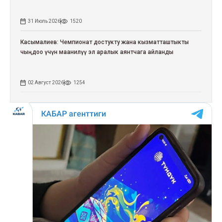
31 Июль 2026
1520
Касымалиев: Чемпионат достукту жана кызматташтыкты
чыңдоо үчүн маанилүү эл аралык аянтчага айланды
02 Август 2026
1254