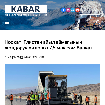
Кыр
Ноокат: Гүлистан айыл аймагынын
жолдорун оңдоого 7,5 млн сом бөлүнөт
Аймак
395
15 Май 2026
12:30