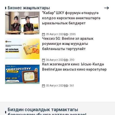
Бизнес жаңылыктары
"Кабар" ШКУ форумун өткөрүүгө
колдоо көрсөткөн өнөктөштөргө
ыраазычылык билдирет
09 Август 2026
2595
Чексиз 5G: Beeline эл аралык
роумингде жаңы муундагы
байланышты тартуулайт
06 Август 2026
290
Көл жээгиндеги кино: Ысык-Көлдө
Beeline’дан акысыз кино көрсөтүлөр
05 Август 2026
361
Биздин социалдык тармактагы
баракчаларыбызга катталыңыздар!