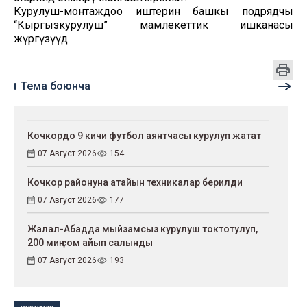
Курулуш-монтаждоо иштерин башкы подрядчы
“Кыргызкурулуш” мамлекеттик ишканасы
жүргүзүүдө.
Тема боюнча
Кочкордо 9 кичи футбол аянтчасы курулуп жатат
07 Август 2026
154
Кочкор районуна атайын техникалар берилди
07 Август 2026
177
Жалал-Абадда мыйзамсыз курулуш токтотулуп,
200 миң сом айып салынды
07 Август 2026
193