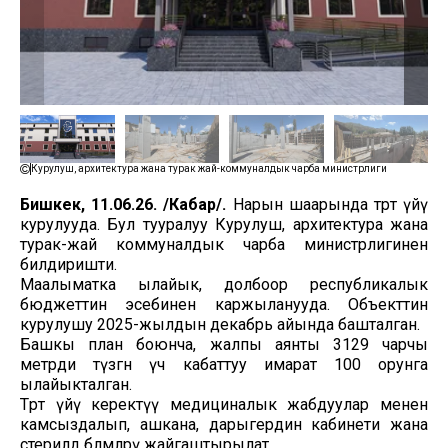
Курулуш, архитектура жана турак жай-коммуналдык чарба министрлиги
Бишкек, 11.06.26. /Кабар/.
Нарын шаарында төрөт үйү
курулууда. Бул тууралуу Курулуш, архитектура жана
турак-жай коммуналдык чарба министрлигинен
билдиришти.
Маалыматка ылайык, долбоор республикалык
бюджеттин эсебинен каржыланууда. Объекттин
курулушу 2025-жылдын декабрь айында башталган.
Башкы план боюнча, жалпы аянты 3129 чарчы
метрди түзгөн үч кабаттуу имарат 100 орунга
ылайыкталган.
Төрөт үйү керектүү медициналык жабдуулар менен
камсыздалып, ашкана, дарыгердин кабинети жана
стерилдөө бөлмөлөрү жайгаштырылат.