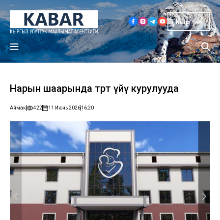
Кыр
Нарын шаарында төрөт үйү курулууда
Аймак
422
11 Июнь 2026
16:20