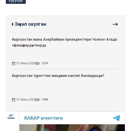
курулуш
Эң көп окулган
Кыргызстан жана Азербайжан президенттери Чолпон-Атада
сүйлөшүүлөрдү өткөрдү
31 Июль 2026
1594
Кыргызстан туристтик имиджин кантип бекемдөөдө?
31 Июль 2026
1488