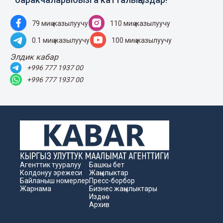
79 миң жазылуучу
110 миң жазылуучу
0.1 миң жазылуучу
100 миң жазылуучу
Элдик кабар
+996 777 1937 00
+996 777 1937 00
Агенттик тууралуу
Башкы бет
Колдонуу эрежеси
Жаңылыктар
Байланыш номерлер
Пресс-борбор
Жарнама
Бизнес жаңылыктары
Издөө
Архив