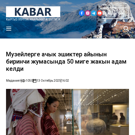
Кыр
Музейлерге ачык эшиктер айынын
биринчи жумасында 50 миңге жакын адам
келди
Маданият
1050
13 Октябрь 2025
16:02