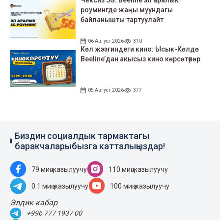
роумингде жаңы муундагы
байланышты тартуулайт
06 Август 2026
310
Көл жээгиндеги кино: Ысык-Көлдө
Beeline’дан акысыз кино көрсөтүлөр
05 Август 2026
377
Биздин социалдык тармактагы
баракчаларыбызга катталыңыздар!
79 миң жазылуучу
110 миң жазылуучу
0.1 миң жазылуучу
100 миң жазылуучу
Элдик кабар
+996 777 1937 00