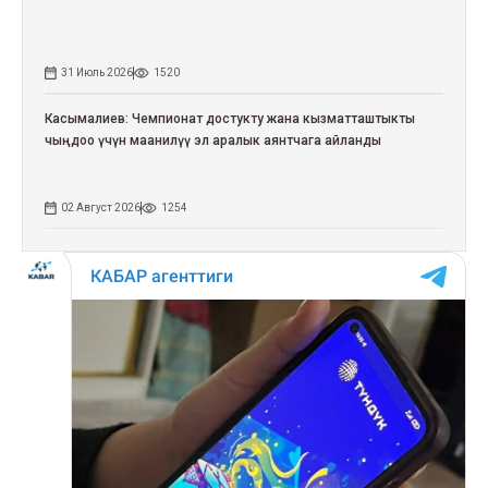
31 Июль 2026
1520
Касымалиев: Чемпионат достукту жана кызматташтыкты
чыңдоо үчүн маанилүү эл аралык аянтчага айланды
02 Август 2026
1254