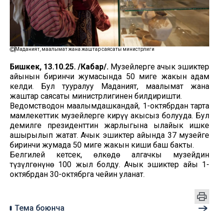
Маданият, маалымат жана жаштар саясаты министрлиги
Бишкек, 13.10.25. /Кабар/.
Музейлерге ачык эшиктер
айынын биринчи жумасында 50 миңге жакын адам
келди. Бул тууралуу Маданият, маалымат жана
жаштар саясаты министрлигинен билдиришти.
Ведомстводон маалымдашкандай, 1-октябрдан тарта
мамлекеттик музейлерге кирүү акысыз болууда. Бул
демилге президенттин жарлыгына ылайык ишке
ашырылып жатат. Ачык эшиктер айында 37 музейге
биринчи жумада 50 миңге жакын киши баш бакты.
Белгилей кетсек, өлкөдө алгачкы музейдин
түзүлгөнүнө 100 жыл болду. Ачык эшиктер айы 1-
октябрдан 30-октябрга чейин уланат.
Тема боюнча