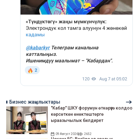
Бизнес жаңылыктары
"Кабар" ШКУ форумун өткөрүүгө колдоо
көрсөткөн өнөктөштөргө
ыраазычылык билдирет
09 Август 2026
2652
Чексиз 5G: Beeline эл аралык