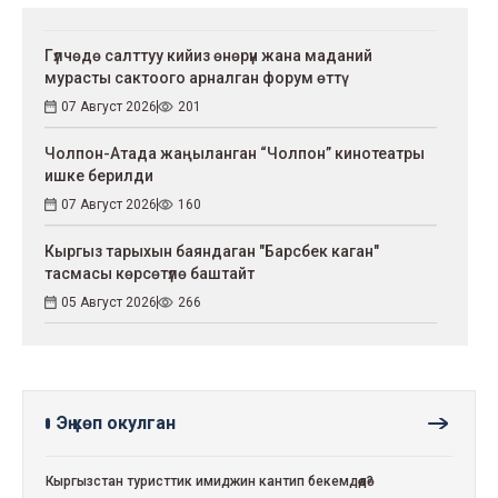
Гүлчөдө салттуу кийиз өнөрүн жана маданий
мурасты сактоого арналган форум өттү
07 Август 2026
201
Чолпон-Атада жаңыланган “Чолпон” кинотеатры
ишке берилди
07 Август 2026
160
Кыргыз тарыхын баяндаган "Барсбек каган"
тасмасы көрсөтүлө баштайт
05 Август 2026
266
Эң көп окулган
Кыргызстан туристтик имиджин кантип бекемдөөдө?