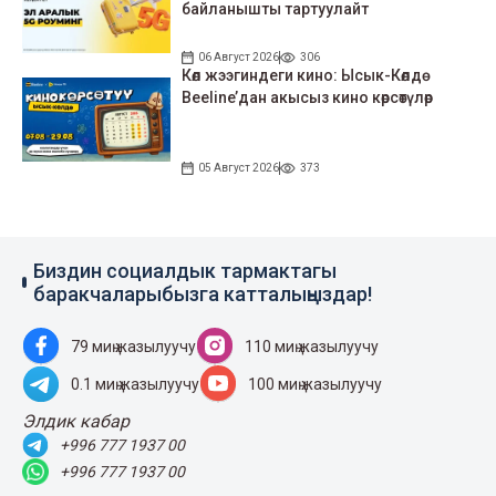
байланышты тартуулайт
06 Август 2026
306
Көл жээгиндеги кино: Ысык-Көлдө
Beeline’дан акысыз кино көрсөтүлөр
05 Август 2026
373
Биздин социалдык тармактагы
баракчаларыбызга катталыңыздар!
79 миң жазылуучу
110 миң жазылуучу
0.1 миң жазылуучу
100 миң жазылуучу
Элдик кабар
+996 777 1937 00
+996 777 1937 00