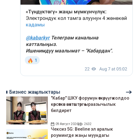
Бизнес жаңылыктары
"Кабар" ШКУ форумун өткөрүүгө колдоо
көрсөткөн өнөктөштөргө ыраазычылык
билдирет
09 Август 2026
2632
Чексиз 5G: Beeline эл аралык
роумингде жаңы муундагы