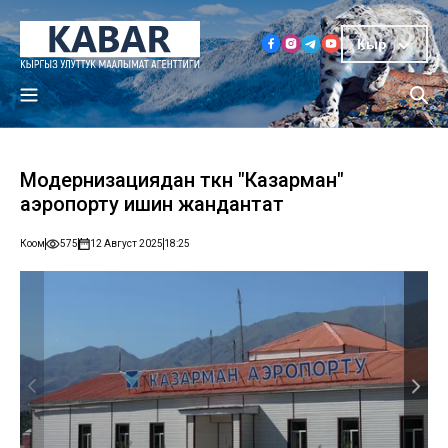
Кыр
Модернизациядан өткөн "Казарман"
аэропорту ишин жандантат
Коом
575
12 Август 2025
18:25