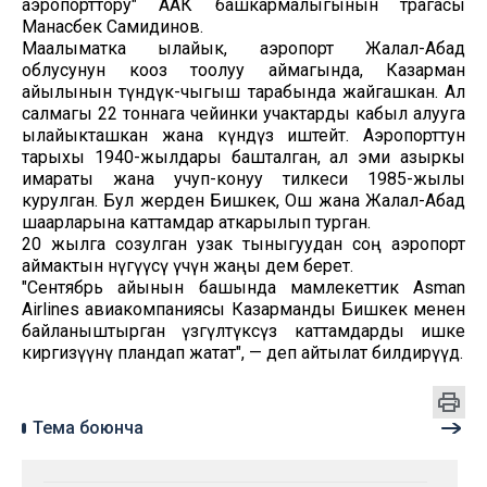
аэропорттору" ААК башкармалыгынын төрагасы
Манасбек Самидинов.
Маалыматка ылайык, аэропорт Жалал-Абад
облусунун кооз тоолуу аймагында, Казарман
айылынын түндүк-чыгыш тарабында жайгашкан. Ал
салмагы 22 тоннага чейинки учактарды кабыл алууга
ылайыкташкан жана күндүз иштейт. Аэропорттун
тарыхы 1940-жылдары башталган, ал эми азыркы
имараты жана учуп-конуу тилкеси 1985-жылы
курулган. Бул жерден Бишкек, Ош жана Жалал-Абад
шаарларына каттамдар аткарылып турган.
20 жылга созулган узак тыныгуудан соң аэропорт
аймактын өнүгүүсү үчүн жаңы дем берет.
"Сентябрь айынын башында мамлекеттик Asman
Airlines авиакомпаниясы Казарманды Бишкек менен
байланыштырган үзгүлтүксүз каттамдарды ишке
киргизүүнү пландап жатат", — деп айтылат билдирүүдө.
Тема боюнча