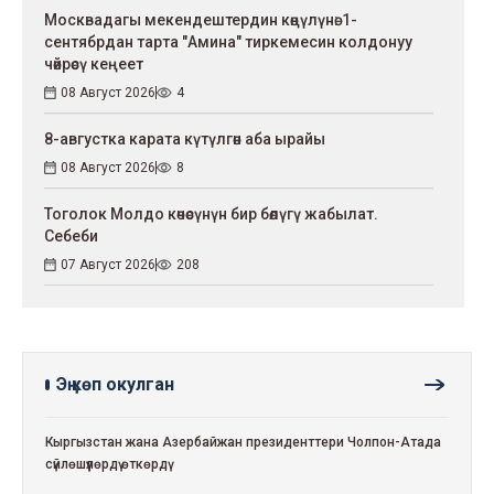
Москвадагы мекендештердин көңүлүнө: 1-
сентябрдан тарта "Амина" тиркемесин колдонуу
чөйрөсү кеңеет
08 Август 2026
4
8-августка карата күтүлгөн аба ырайы
08 Август 2026
8
Тоголок Молдо көчөсүнүн бир бөлүгү жабылат.
Себеби
07 Август 2026
208
Эң көп окулган
Кыргызстан жана Азербайжан президенттери Чолпон-Атада
сүйлөшүүлөрдү өткөрдү