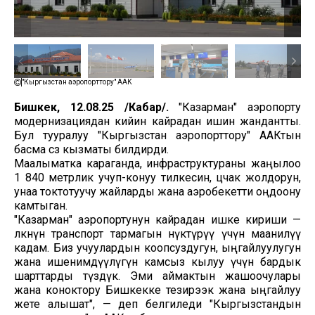
"Кыргызстан аэропорттору" ААК
Бишкек, 12.08.25 /Кабар/.
"Казарман" аэропорту
модернизациядан кийин кайрадан ишин жандантты.
Бул тууралуу "Кыргызстан аэропорттору" ААКтын
басма сөз кызматы билдирди.
Маалыматка караганда, инфраструктураны жаңылоо
1 840 метрлик учуп-конуу тилкесин, цчак жолдорун,
унаа токтотуучу жайларды жана аэробекетти оңдоону
камтыган.
"Казарман" аэропортунун кайрадан ишке кириши —
өлкөнүн транспорт тармагын өнүктүрүү үчүн маанилүү
кадам. Биз учуулардын коопсуздугун, ыңгайлуулугун
жана ишенимдүүлүгүн камсыз кылуу үчүн бардык
шарттарды түздүк. Эми аймактын жашоочулары
жана коноктору Бишкекке тезирээк жана ыңгайлуу
жете алышат", — деп белгиледи "Кыргызстандын