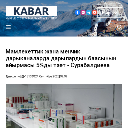
Кыр
Мамлекеттик жана менчик
дарыканаларда дарылардын баасынын
айырмасы 5%ды түзөт - Сурабалдиева
Ден соолук
1513
24 Сентябрь 2025
18:18