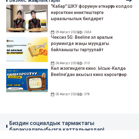
Бизнес жаңылыктары
"Кабар" ШКУ форумун өткөрүүгө колдоо
көрсөткөн өнөктөштөргө
ыраазычылык билдирет
09 Август 2026
2654
Чексиз 5G: Beeline эл аралык
роумингде жаңы муундагы
байланышты тартуулайт
06 Август 2026
310
Көл жээгиндеги кино: Ысык-Көлдө
Beeline’дан акысыз кино көрсөтүлөр
05 Август 2026
378
Биздин социалдык тармактагы
баракчаларыбызга катталыңыздар!