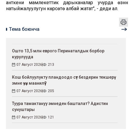
анткени мамлекеттик дарыканалар учурда өзүнүн
натыйжалуулугун көрсөтө албай жатат", - деди ал.
Тема боюнча
Ошто 13,5 млн еврого Перинаталдык борбор
курулууда
07 Август 2026
213
Кош бойлуулукту пландоодо сүт бездерин текшерүү
эмне үчүн маанилүү?
07 Август 2026
205
Туура тамактануу эмнеден башталат? Адистин
сунуштары
07 Август 2026
121