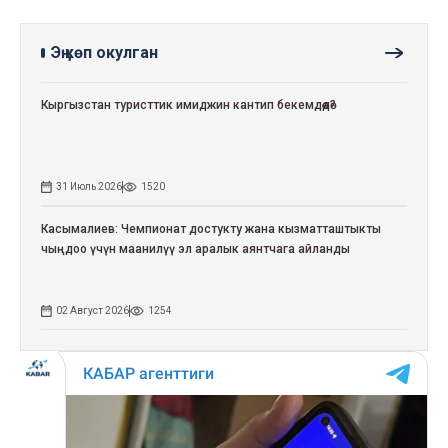
Эң көп окулган
Кыргызстан туристтик имиджин кантип бекемдөөдө?
31 Июль 2026
1520
Касымалиев: Чемпионат достукту жана кызматташтыкты
чыңдоо үчүн маанилүү эл аралык аянтчага айланды
02 Август 2026
1254