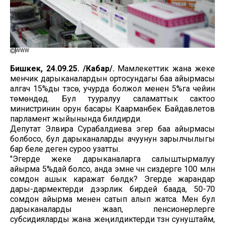
WWW
Бишкек, 24.09.25. /Кабар/.
Мамлекеттик жана жеке
менчик дарыканалардын ортосундагы баа айырмасы
алгач 15%ды түзсө, учурда болжол менен 5%га чейин
төмөндөдү. Бул тууралуу саламаттык сактоо
министринин орун басары Каарманбек Байдавлетов
парламент жыйынында билдирди.
Депутат Элвира Сурабалдиева эгер баа айырмасы
болбосо, бул дарыканаларды ачуунун зарылчылыгы
бар беле деген суроо узатты.
"Эгерде жеке дарыканаларга салыштырмалуу
айырма 5%дай болсо, анда эмне үчүн сиздерге 100 млн
сомдон ашык каражат бөлдүк? Эгерде жарандар
дары-дармектерди дээрлик бирдей баада, 50-70
сомдон айырма менен сатып алып жатса. Мен бул
дарыканаларды жаап, пенсионерлерге
субсидияларды жана жеңилдиктерди түзүүнү сунуштайм,