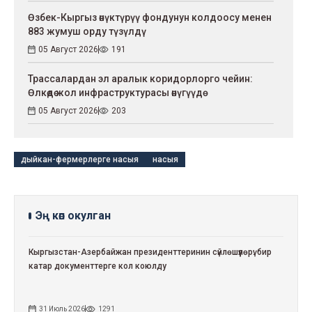
Өзбек-Кыргыз өнүктүрүү фондунун колдоосу менен
883 жумуш орду түзүлдү
05 Август 2026
191
Трассалардан эл аралык коридорлорго чейин:
Өлкөдө жол инфраструктурасы өнүгүүдө
05 Август 2026
203
дыйкан-фермерлерге насыя
насыя
Эң көп окулган
Кыргызстан-Азербайжан президенттеринин сүйлөшүүлөрү: бир
катар документтерге кол коюлду
31 Июль 2026
1291