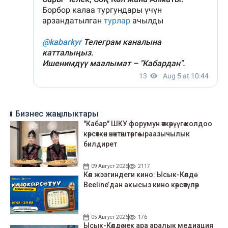
Бизнес жаңылыктары
"Кабар" ШКУ форумун өткөрүүгө колдоо
көрсөткөн өнөктөштөргө ыраазычылык
билдирет
09 Август 2026
2117
Көл жээгиндеги кино: Ысык-Көлдө
Beeline’дан акысыз кино көрсөтүлөр
05 Август 2026
176
Ысык-Көлдө чек ара аралык медиация