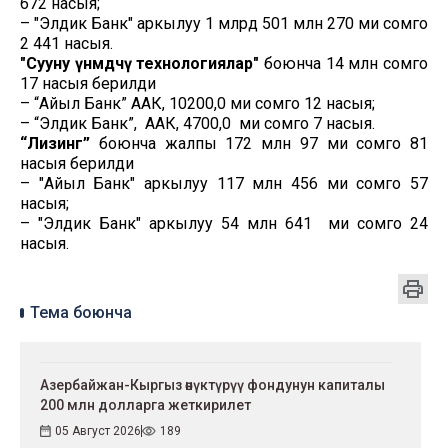
672 насыя;
– "Элдик Банк" аркылуу 1 млрд 501 млн 270 миң сомго
2 441 насыя.
"Сууну үнөмдөөчү технологиялар"
боюнча 14 млн сомго
17 насыя берилди
– “Айыл Банк” ААК, 10200,0 миң сомго 12 насыя;
– “Элдик Банк”, ААК, 4700,0 миң сомго 7 насыя.
“Лизинг”
боюнча жалпы 172 млн 97 миң сомго 81
насыя берилди
– "Айыл Банк" аркылуу 117 млн 456 миң сомго 57
насыя;
– "Элдик Банк" аркылуу 54 млн 641 миң сомго 24
насыя.
Тема боюнча
Азербайжан-Кыргыз өнүктүрүү фондунун капиталы
200 млн долларга жеткирилет
05 Август 2026
189