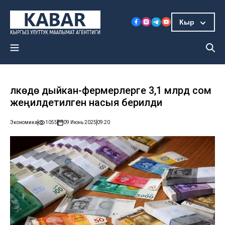
Кыр
Өлкөдө дыйкан-фермерлерге 3,1 млрд сом
жеңилдетилген насыя берилди
Экономика
1055
09 Июнь 2025
09:20