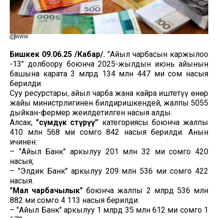
WWW
Бишкек 09.06.25 /Кабар/.
"Айыл чарбасын каржылоо
-13" долбоору боюнча 2025-жылдын июнь айынын
башына карата 3 млрд 134 млн 447 миң сом насыя
берилди.
Суу ресурстары, айыл чарба жана кайра иштетүү өнөр
жайы министрлигинен билдиришкендей, жалпы 5055
дыйкан-фермер жеңилдетилген насыя алды.
Алсак,
"өсүмдүк өстүрүү”
категориясы боюнча жалпы
410 млн 568 миң сомго 842 насыя берилди. Анын
ичинен:
– "Айыл Банк" аркылуу 201 млн 32 миң сомго 420
насыя;
– "Элдик Банк" аркылуу 209 млн 536 миң сомго 422
насыя.
"Мал чарбачылык"
боюнча жалпы 2 млрд 536 млн
882 миң сомго 4 113 насыя берилди:
– "Айыл Банк" аркылуу 1 млрд 35 млн 612 миң сомго 1