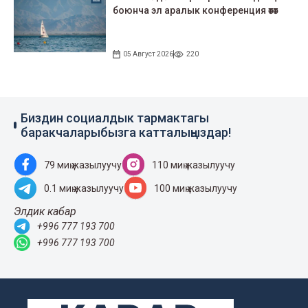
боюнча эл аралык конференция өтөт
05 Август 2026
220
Биздин социалдык тармактагы
баракчаларыбызга катталыңыздар!
79 миң жазылуучу
110 миң жазылуучу
0.1 миң жазылуучу
100 миң жазылуучу
Элдик кабар
+996 777 193 700
+996 777 193 700