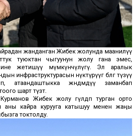
айрадан жанданган Жибек жолунда маанилүү
ттук туюктан чыгуунун жолу гана эмес,
лине жетишүү мүмкүнчүлүгү. Эл аралык
 инфраструктурасын өнүктүрүүгө өбөлгө түзүү
түп, атаандаштыкка жөндөмдүү заманбап
оого шарт түзөт.
урманов Жибек жолу гүлдөп турган орто
и аны кайра курууга катышуу менен жаңы
бызга токтолду.