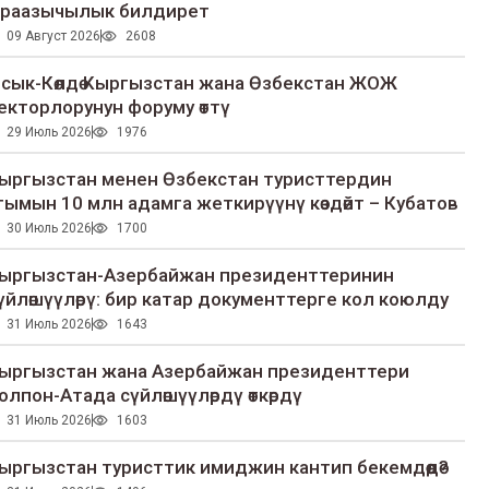
раазычылык билдирет
09 Август 2026
2608
сык-Көлдө Кыргызстан жана Өзбекстан ЖОЖ
екторлорунун форуму өттү
29 Июль 2026
1976
ыргызстан менен Өзбекстан туристтердин
гымын 10 млн адамга жеткирүүнү көздөйт – Кубатов
30 Июль 2026
1700
ыргызстан-Азербайжан президенттеринин
үйлөшүүлөрү: бир катар документтерге кол коюлду
31 Июль 2026
1643
ыргызстан жана Азербайжан президенттери
олпон-Атада сүйлөшүүлөрдү өткөрдү
31 Июль 2026
1603
ыргызстан туристтик имиджин кантип бекемдөөдө?