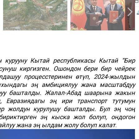
н курууну Кытай республикасы Кытай “Бир
сунуш киргизген. Ошондон бери бир чейрек
дашуу процесстеринен өтүп, 2024-жылдын
хындагы эң амбициялуу жана масштабдуу
руу башталды. Жалал-Абад шаарына жакын
, Евразиядагы эң ири транспорт тутумун
ир жолдун курулушу башталды. Бул эң чоң
бириктирген эң кыска жол болуп, ондогон
айлуу жана эң ылдам жолу болуп калат
.