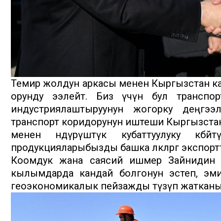
Темир жолдун аркасы менен Кыргызстан к
орунду ээлейт. Биз үчүн бул транспор
индустриялаштыруунун жогорку деңгээ
транспорт коридорунун иштеши Кыргызстандын
менен өндүрүштүк кубаттуулуку көбөй
продукцияларыбызды башка өлкөлөргө экспортт
Коомдук жана саясий ишмер Зайнидин К
кылымдарда кандай болгонун эстеп, эм
геоэкономикалык пейзажды түзүп жатканы