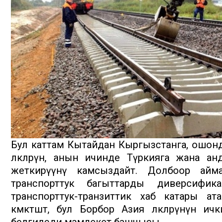
Бул каттам Кытайдан Кыргызстанга, ошо
өлкөлөрүнө, анын ичинде Түркияга жана 
жеткирүүнү камсыздайт. Долбоор айма
транспорттук багыттарды диверсифи
транспорттук-транзиттик хаб катары ата
көмөктөшөт, бул Борбор Азия өлкөлөрүнүн 
белгиледи мамлекет башчысы.