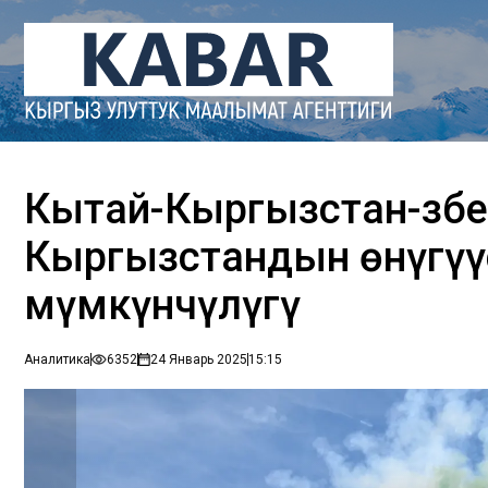
Кытай-Кыргызстан-Өзбе
Кыргызстандын өнүгүү
мүмкүнчүлүгү
Аналитика
6352
24 Январь 2025
15:15