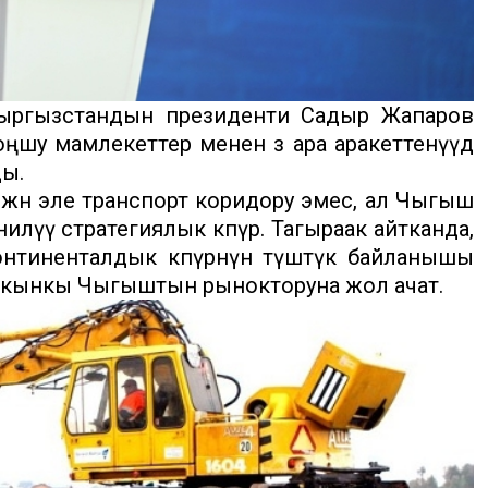
ыргызстандын президенти Садыр Жапаров
ңшу мамлекеттер менен өз ара аракеттенүүдө
ы.
жөн эле транспорт коридору эмес, ал Чыгыш
илүү стратегиялык көпүрө. Тагыраак айтканда,
нтиненталдык көпүрөнүн түштүк байланышы
акынкы Чыгыштын рынокторуна жол ачат.