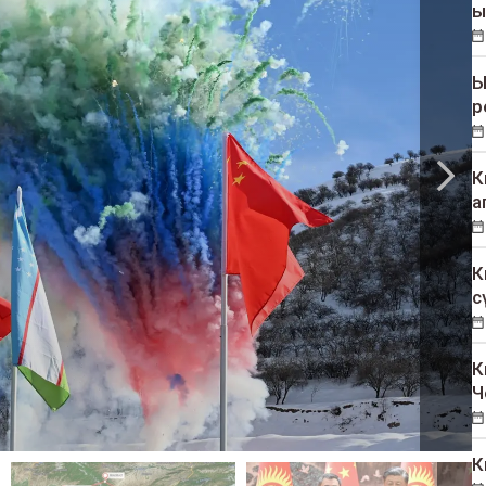
ы
Ы
р
К
а
К
с
К
Ч
К