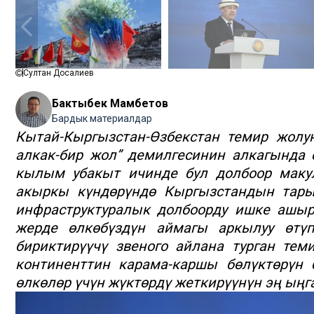
Султан Досалиев
Бактыбек Мамбетов
Бардык материалдар
Кытай-Кыргызстан-Өзбекстан темир жолу
алкак-бир жол” демилгесинин алкагында 
кылым убакыт ичинде бул долбоор макул
акыркы күндөрүндө Кыргызстандын тары
инфраструктуралык долбоорду ишке ашы
жерде өлкөбүздүн аймагы аркылуу өтүп
бириктирүүчү звеного айлана турган тем
континенттин карама-каршы бөлүктөрүн 
өлкөлөр үчүн жүктөрдү жеткирүүнүн эң ыңг