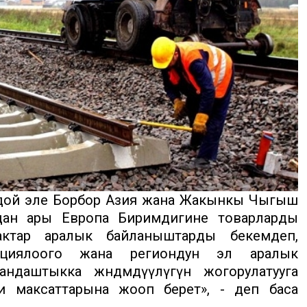
ндой эле Борбор Азия жана Жакынкы Чыгыш
андан ары Европа Биримдигине товарларды
ктар ​​аралык байланыштарды бекемдеп,
кациялоого жана региондун эл аралык
андаштыкка жөндөмдүүлүгүн жогорулатууга
ички максаттарына жооп берет», - деп баса