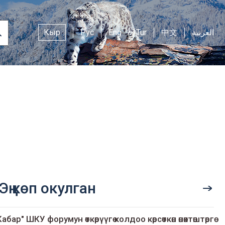
Кыр
Рус
Eng
Tur
中文
العربية
Эң көп окулган
Кабар" ШКУ форумун өткөрүүгө колдоо көрсөткөн өнөктөштөргө