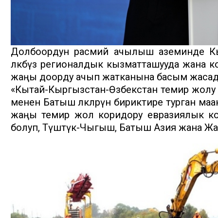
Долбоордун расмий ачылыш аземинде К
өлкөбүз регионалдык кызматташууда жана ко
жаңы доорду ачып жатканына басым жасад
«Кытай-Кыргызстан-Өзбекстан темир жолу 
менен Батыш өлкөлөрүн бириктире турган маан
жаңы темир жол коридору евразиялык ко
болуп, Түштүк-Чыгыш, Батыш Азия жана Ж