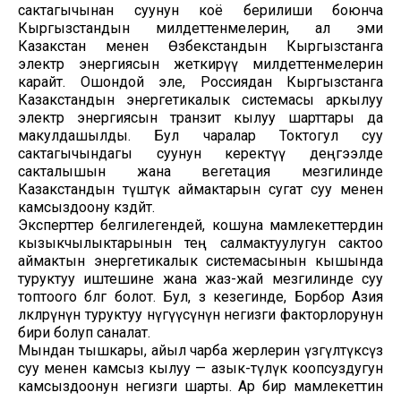
сактагычынан суунун коё берилиши боюнча
Кыргызстандын милдеттенмелерин, ал эми
Казакстан менен Өзбекстандын Кыргызстанга
электр энергиясын жеткирүү милдеттенмелерин
карайт. Ошондой эле, Россиядан Кыргызстанга
Казакстандын энергетикалык системасы аркылуу
электр энергиясын транзит кылуу шарттары да
макулдашылды. Бул чаралар Токтогул суу
сактагычындагы суунун керектүү деңгээлде
сакталышын жана вегетация мезгилинде
Казакстандын түштүк аймактарын сугат суу менен
камсыздоону көздөйт.
Эксперттер белгилегендей, кошуна мамлекеттердин
кызыкчылыктарынын тең салмактуулугун сактоо
аймактын энергетикалык системасынын кышында
туруктуу иштешине жана жаз-жай мезгилинде суу
топтоого өбөлгө болот. Бул, өз кезегинде, Борбор Азия
өлкөлөрүнүн туруктуу өнүгүүсүнүн негизги факторлорунун
бири болуп саналат.
Мындан тышкары, айыл чарба жерлерин үзгүлтүксүз
суу менен камсыз кылуу — азык-түлүк коопсуздугун
камсыздоонун негизги шарты. Ар бир мамлекеттин