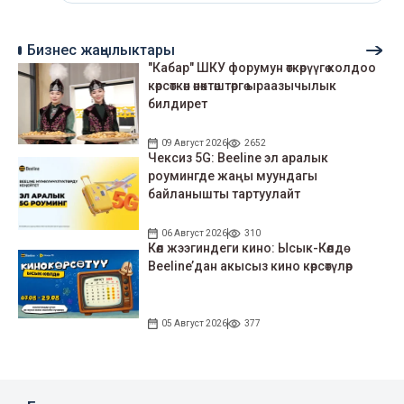
Бизнес жаңылыктары
"Кабар" ШКУ форумун өткөрүүгө колдоо
көрсөткөн өнөктөштөргө ыраазычылык
билдирет
09 Август 2026
2652
Чексиз 5G: Beeline эл аралык
роумингде жаңы муундагы
байланышты тартуулайт
06 Август 2026
310
Көл жээгиндеги кино: Ысык-Көлдө
Beeline’дан акысыз кино көрсөтүлөр
05 Август 2026
377