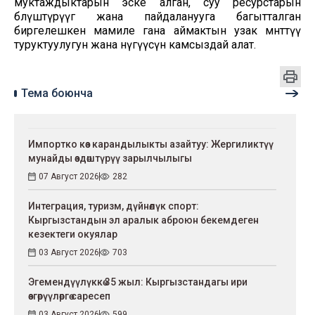
муктаждыктарын эске алган, суу ресурстарын
бөлүштүрүүгө жана пайдаланууга багытталган
биргелешкен мамиле гана аймактын узак мөөнөттүү
туруктуулугун жана өнүгүүсүн камсыздай алат.
Тема боюнча
Импортко көз карандылыкты азайтуу: Жергиликтүү
мунайды өздөштүрүү зарылчылыгы
07 Август 2026
282
Интеграция, туризм, дүйнөлүк спорт:
Кыргызстандын эл аралык аброюн бекемдеген
кезектеги окуялар
03 Август 2026
703
Эгемендүүлүккө 35 жыл: Кыргызстандагы ири
өзгөрүүлөргө саресеп
03 Август 2026
599