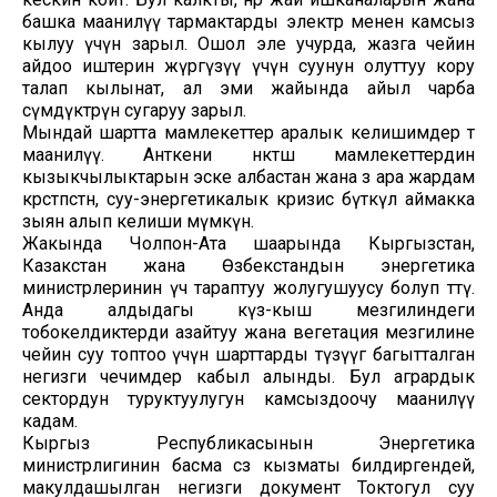
башка маанилүү тармактарды электр менен камсыз
кылуу үчүн зарыл. Ошол эле учурда, жазга чейин
айдоо иштерин жүргүзүү үчүн суунун олуттуу кору
талап кылынат, ал эми жайында айыл чарба
өсүмдүктөрүн сугаруу зарыл.
Мындай шартта мамлекеттер аралык келишимдер өтө
маанилүү. Анткени өнөктөш мамлекеттердин
кызыкчылыктарын эске албастан жана өз ара жардам
көрсөтпөстөн, суу-энергетикалык кризис бүткүл аймакка
зыян алып келиши мүмкүн.
Жакында Чолпон-Ата шаарында Кыргызстан,
Казакстан жана Өзбекстандын энергетика
министрлеринин үч тараптуу жолугушуусу болуп өттү.
Анда алдыдагы күз-кыш мезгилиндеги
тобокелдиктерди азайтуу жана вегетация мезгилине
чейин суу топтоо үчүн шарттарды түзүүгө багытталган
негизги чечимдер кабыл алынды. Бул агрардык
сектордун туруктуулугун камсыздоочу маанилүү
кадам.
Кыргыз Республикасынын Энергетика
министрлигинин басма сөз кызматы билдиргендей,
макулдашылган негизги документ Токтогул суу