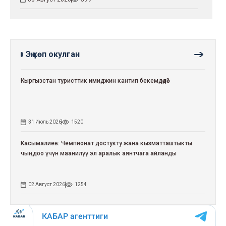
Эң көп окулган
Кыргызстан туристтик имиджин кантип бекемдөөдө?
31 Июль 2026
1520
Касымалиев: Чемпионат достукту жана кызматташтыкты
чыңдоо үчүн маанилүү эл аралык аянтчага айланды
02 Август 2026
1254