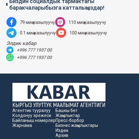
Биздин социалдык тармактагы
баракчаларыбызга катталыңыздар!
79 миң жазылуучу
110 миң жазылуучу
0.1 миң жазылуучу
100 миң жазылуучу
Элдик кабар
+996 777 1937 00
+996 777 1937 00
Агенттик тууралуу
Башкы бет
Колдонуу эрежеси
Жаңылыктар
Байланыш номерлер
Пресс-борбор
Жарнама
Бизнес жаңылыктары
Издөө
Архив