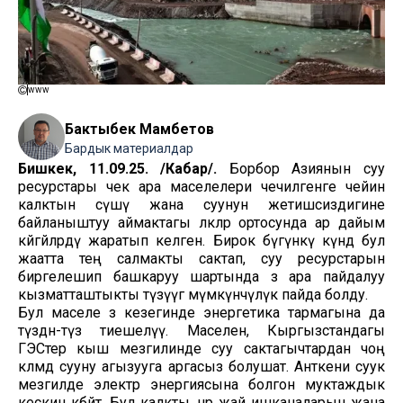
www
Бактыбек Мамбетов
Бардык материалдар
Бишкек, 11.09.25. /Кабар/.
Борбор Азиянын суу
ресурстары чек ара маселелери чечилгенге чейин
калктын өсүшү жана суунун жетишсиздигине
байланыштуу аймактагы өлкөлөр ортосунда ар дайым
көйгөйлөрдү жаратып келген. Бирок бүгүнкү күндө бул
жаатта тең салмакты сактап, суу ресурстарын
биргелешип башкаруу шартында өз ара пайдалуу
кызматташтыкты түзүүгө мүмкүнчүлүк пайда болду.
Бул маселе өз кезегинде энергетика тармагына да
түздөн-түз тиешелүү. Маселен, Кыргызстандагы
ГЭСтер кыш мезгилинде суу сактагычтардан чоң
көлөмдө сууну агызууга аргасыз болушат. Анткени суук
мезгилде электр энергиясына болгон муктаждык
кескин көбөйөт. Бул калкты, өнөр жай ишканаларын жана