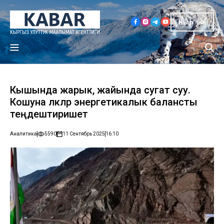
Кыр
Кышында жарык, жайында сугат суу.
Кошуна өлкөлөр энергетикалык балансты
теңдештиришет
Аналитика
5590
11 Сентябрь 2025
16:10