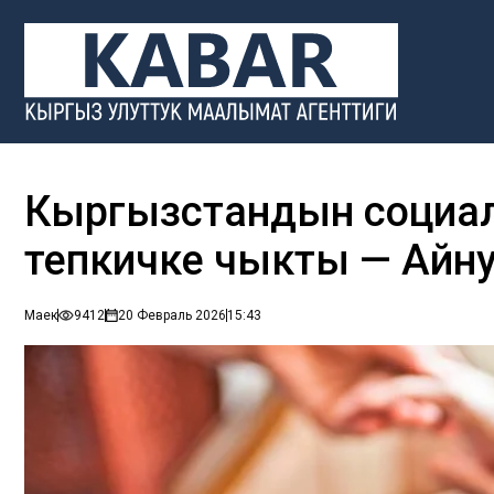
Кыргызстандын социал
тепкичке чыкты — Айн
Маек
9412
20 Февраль 2026
15:43