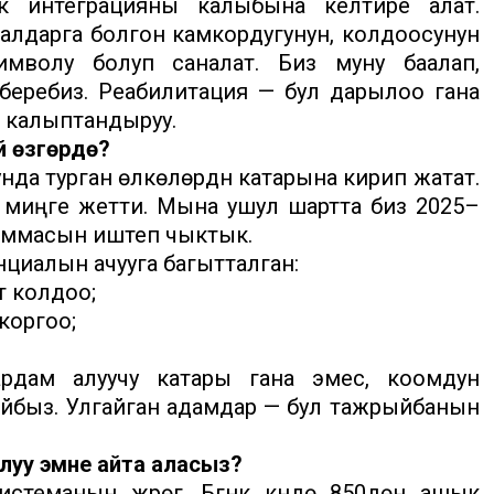
 интеграцияны калыбына келтире алат.
лдарга болгон камкордугунун, колдоосунун
мволу болуп саналат. Биз муну баалап,
а беребиз. Реабилитация — бул дарылоо гана
 калыптандыруу.
өзгөрүүдө?
а турган өлкөлөрдүн катарына кирип жатат.
миңге жетти. Мына ушул шартта биз 2025–
раммасын иштеп чыктык.
циалын ачууга багытталган:
ү колдоо;
коргоо;
рдам алуучу катары гана эмес, коомдун
арайбыз. Улгайган адамдар — бул тажрыйбанын
луу эмне айта аласыз?
еманын жүрөгү. Бүгүнкү күндө 850дөн ашык