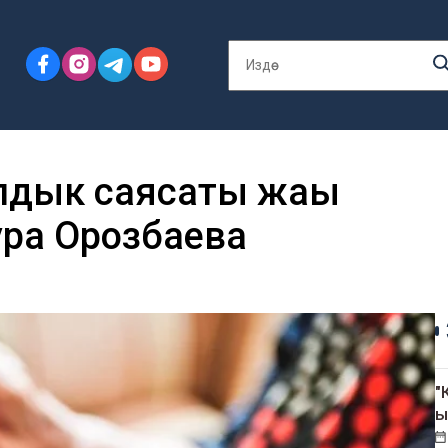
дык саясаты жаңы
ура Орозбаева
"
ы