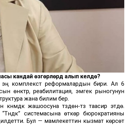
сы кандай өзгөрүүлөрдү алып келүүдө?
эң комплекстүү реформалардын бири. Ал 6
 өнүктүрүү, реабилитация, эмгек рыногунун
труктура жана билим берүү.
үнүмдүк жашоосуна түздөн-түз таасир этүүдө.
“Түндүк” системасына өткөрүү бюрократияны
лдетти. Бул — мамлекеттин кызмат көрсөтүү