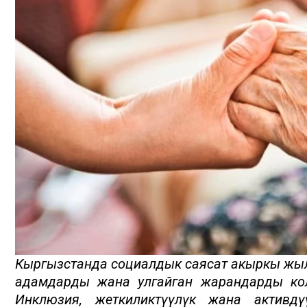
Кыргызстанда социалдык саясат акыркы жыл
адамдарды жана улгайган жарандарды кол
Инклюзия, жеткиликтүүлүк жана активд