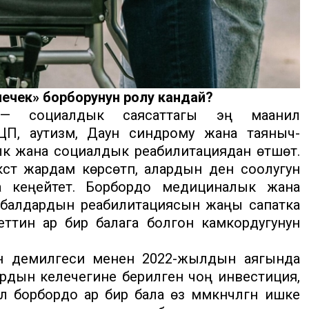
ечек» борборунун ролу кандай?
социалдык саясаттагы эң маанилүү
П, аутизм, Даун синдрому жана таяныч-
 жана социалдык реабилитациядан өтүшөт.
түү жардам көрсөтүп, алардын ден соолугун
н да кеңейтет. Борбордо медициналык жана
балдардын реабилитациясын жаңы сапатка
тин ар бир балага болгон камкордугунун
н демилгеси менен 2022-жылдын аягында
ардын келечегине берилген чоң инвестиция,
л борбордо ар бир бала өз мүмкүнчүлүгүн ишке