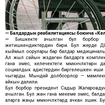
— Балдардын реабилитациясы боюнча «Кел
—
Бишкекте ачылган бул борбор — 
жетишкендиктердин бири. Бул жерде ДЦ
кыймыл оорулары бар балдар медициналык
Ал жыл сайын жүздөгөн балдарга комплекс
гана эмес, келечектеги мүмкүнчүлүктөрү
социалдык адистердин биргелешкен иши 
чыгарды. Мындай долбоорлор — мамлекет
айкын далили.
Бул борбор президент Садыр Жапаровду
ачылган. Бул жөн гана мекеме эмес, балд
аларга жаңы мүмкүнчүлүктөрдү ачкан эшик. Бу