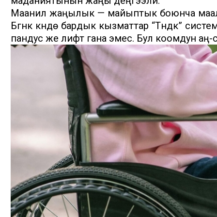
маданиятынын жаңы деңгээли.
Маанилүү жаңылык — майыптык боюнча маал
Бүгүнкү күндө бардык кызматтар “Түндүк” систе
пандус же лифт гана эмес. Бул коомдун аң-с