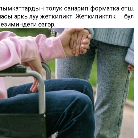
ымкаттардын толук санарип форматка өтүшү.
масы аркылуу жеткиликтүү. Жеткиликтүүлүк — бул
езиминдеги өзгөрүү.