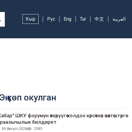
Кыр
Рус
Eng
Tur
中文
العربية
Эң көп окулган
Кабар" ШКУ форумун өткөрүүгө колдоо көрсөткөн өнөктөштөргө
раазычылык билдирет
09 Август 2026
2383