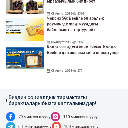
ыраазычылык билдирет
09 Август 2026
2368
Чексиз 5G: Beeline эл аралык
роумингде жаңы муундагы
байланышты тартуулайт
06 Август 2026
206
Көл жээгиндеги кино: Ысык-Көлдө
Beeline’дан акысыз кино көрсөтүлөр
05 Август 2026
277
Биздин социалдык тармактагы
баракчаларыбызга катталыңыздар!
79 миң жазылуучу
110 миң жазылуучу
0.1 миң жазылуучу
100 миң жазылуучу