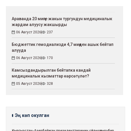
Араванда 20 миңге жакын тургундун медициналык
жардам алуусу жакшырды
06 Август 2026
237
Бюджеттик гемодиализди 4,7 миңден ашык бейтап
алууда
06 Август 2026
170
Камсыздандырылган бейтапка кандай
медициналык кызматтар көрсөтүлөт?
05 Август 2026
328
Эң көп окулган
Кыргызстан-Азербайжан президенттеринин сүйлөшүүлөрү: бир