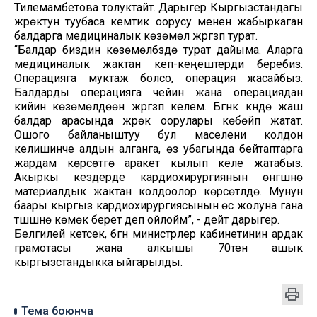
Тилемамбетова толуктайт. Дарыгер Кыргызстандагы
жүрөктун туубаса кемтик оорусу менен жабыркаган
балдарга медициналык көзөмөл жүргүзүп турат.
“Балдар биздин көзөмөлүбүздө турат дайыма. Аларга
медициналык жактан кеп-кеңештерди беребиз.
Операцияга муктаж болсо, операция жасайбыз.
Балдарды операцияга чейин жана операциядан
кийин көзөмөлдөөнү жүргүзүп келем. Бүгүнкү күндө жаш
балдар арасында жүрөк оорулары көбөйүп жатат.
Ошого байланыштуу бул маселени колдон
келишинче алдын алганга, өз убагында бейтаптарга
жардам көрсөтүүгө аракет кылып келе жатабыз.
Акыркы кездерде кардиохирургиянын өнүгүшүнө
материалдык жактан колдоолор көрсөтүлүүдө. Мунун
баары кыргыз кардиохирургиясынын өсүү жолуна гана
түшүшүнө көмөк берет деп ойлойм”, - дейт дарыгер.
Белгилей кетсек, бүгүн министрлер кабинетинин ардак
грамотасы жана алкышы 70тен ашык
кыргызстандыкка ыйгарылды.
Тема боюнча