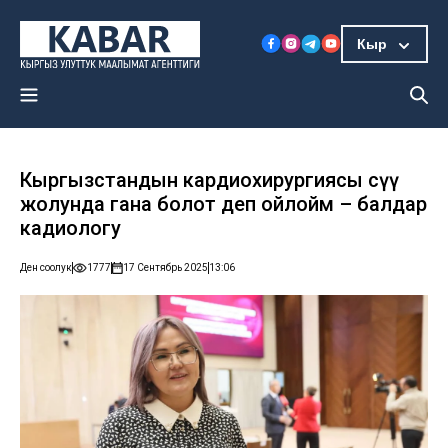
Кыр
Кыргызстандын кардиохирургиясы өсүү
жолунда гана болот деп ойлойм – балдар
кадиологу
Ден соолук
1777
17 Сентябрь 2025
13:06