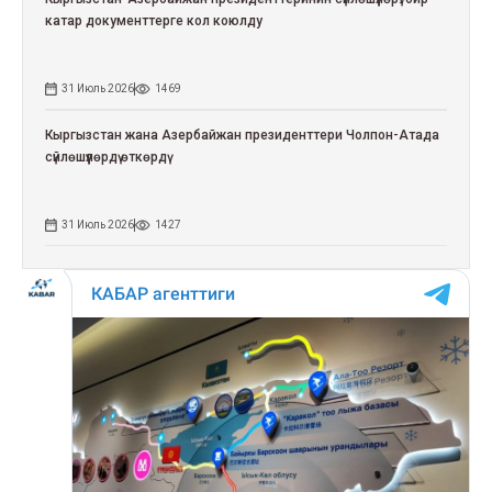
катар документтерге кол коюлду
31 Июль 2026
1469
Кыргызстан жана Азербайжан президенттери Чолпон-Атада
сүйлөшүүлөрдү өткөрдү
31 Июль 2026
1427