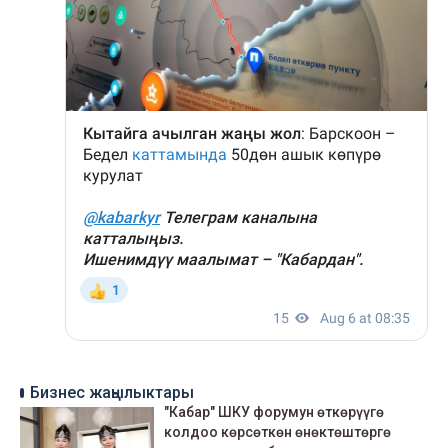
Бизнес жаңылыктары
"Кабар" ШКУ форумун өткөрүүгө
колдоо көрсөткөн өнөктөштөргө