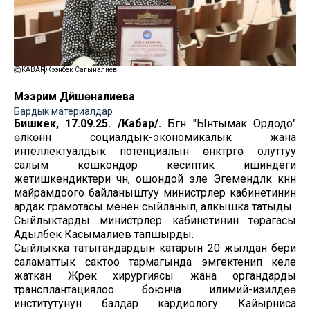
KABAR
Жээнбек Сагыналиев
Мээрим Дүйшөналиева
Бардык материалдар
Бишкек, 17.09.25. /Кабар/.
Бүгүн "Ынтымак Ордодо"
өлкөнүн социалдык-экономикалык жана
интеллектуалдык потенциалын өнүктүрүүгө олуттуу
салым кошкондор кесиптик ишиндеги
жетишкендиктери үчүн, ошондой эле Эгемендүүлүк күнүн
майрамдоого байланыштуу министрлер кабинетинин
ардак грамотасы менен сыйланып, алкышка татыды.
Сыйлыктарды министрлер кабинетинин төрагасы
Адылбек Касымалиев тапшырды.
Сыйлыкка татыгандардын катарын 20 жылдан бери
саламаттык сактоо тармагында эмгектенип келе
жаткан Жүрөк хирургиясы жана органдарды
трансплантациялоо боюнча илимий-изилдөө
институтунун балдар кардиологу Кайырниса