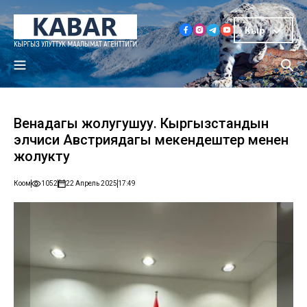
Кыр
Венадагы жолугушуу. Кыргызстандын
элчиси Австриядагы мекендештер менен
жолукту
Коом
1052
22 Апрель 2025
17:49