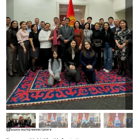
Тышкы иштер министрлиги