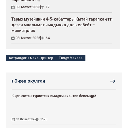
09 Август 2026
17
Тарых музейинин 4-5-кабаттары Кытай тарапка өттү
деген маалымат чындыкка дал келбейт –
министрлик
08 Август 2026
64
Астриядагы мекендештер
Төлөндү Макеев
Эң көп окулган
Кыргызстан туристтик имиджин кантип бекемдөөдө?
31 Июль 2026
1520