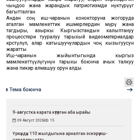
чыңдоо жана жарандык патриотизмди өнүктүрүүгө
багытталган.
Андан соң иш-чаранын конокторуна жогоруда
аталган мамлекеттик ишмерлердин өмүрү жана
тагдыры, азыркы Кыргызстандын калыптануу
процесстери тууралуу тарыхый видеоматериалдар
көрсөтүлүп, алар катышуучулардын чоң кызыгуусун
жаратты.
Иш-чаранын жыйынтыгында кыргыз
мамлекеттүүлүгүнүн тарыхы боюнча ачык талкуу
жана пикир алмашуу орун алды.
Тема боюнча
9-августка карата күтүлгөн аба ырайы
09 Август 2026
15
Үркүндүн 110 жылдыгына арналган эскерүү иш-
чаралары өттү