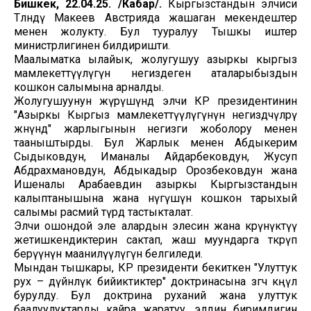
Бишкек, 22.04.25. /Кабар/.
Кыргызстандын элчиси
Төлөндү Макеев Австрияда жашаган мекендештер
менен жолукту. Бул тууралуу Тышкы иштер
министрлигинен билдиришти.
Маалыматка ылайык, жолугушуу азыркы кыргыз
мамлекеттүүлүгүн негиздеген аталарыбыздын
кошкон салымына арналды.
Жолугушуунун жүрүшүндө элчи КР президентинин
"Азыркы Кыргыз мамлекеттүүлүгүнүн негиздөөчүлөрү
жөнүндө" жарлыгынын негизги жоболору менен
тааныштырды. Бул Жарлык менен Абдыкерим
Сыдыковдун, Иманалы Айдарбековдун, Жусуп
Абдрахмановдун, Абдыкадыр Орозбековдун жана
Ишеналы Арабаевдин азыркы Кыргызстандын
калыптанышына жана өнүгүшүнө кошкон тарыхый
салымы расмий түрдө тастыкталат.
Элчи ошондой эле алардын элесин жана көрүнүктүү
жетишкендиктерин сактап, жаш муундарга өткөрүп
берүүнүн маанилүүлүгүн белгиледи.
Мындан тышкары, КР президенти бекиткен "Улуттук
рух – дүйнөлүк бийиктиктер" доктринасына өзгөчө көңүл
бурулду. Бул доктрина руханий жана улуттук
баалуулуктарды кайра жаратуу, элдин биримдигин