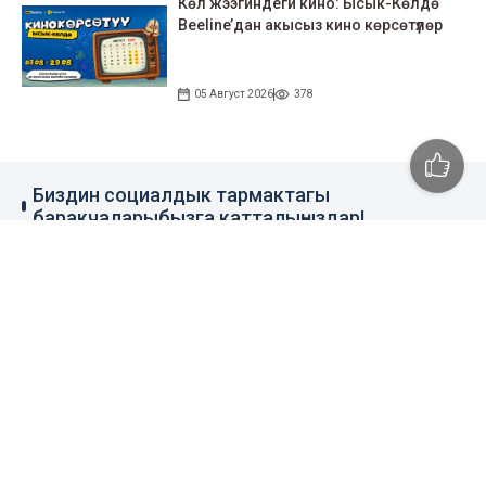
Көл жээгиндеги кино: Ысык-Көлдө
Beeline’дан акысыз кино көрсөтүлөр
05 Август 2026
378
Биздин социалдык тармактагы
баракчаларыбызга катталыңыздар!
79 миң жазылуучу
110 миң жазылуучу
0.1 миң жазылуучу
100 миң жазылуучу
Элдик кабар
+996 777 1937 00
+996 777 1937 00