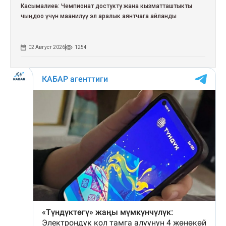
Касымалиев: Чемпионат достукту жана кызматташтыкты
чыңдоо үчүн маанилүү эл аралык аянтчага айланды
02 Август 2026
1254