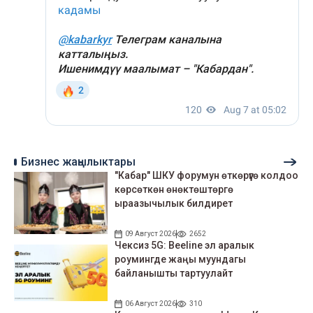
Бизнес жаңылыктары
"Кабар" ШКУ форумун өткөрүүгө колдоо
көрсөткөн өнөктөштөргө
ыраазычылык билдирет
09 Август 2026
2652
Чексиз 5G: Beeline эл аралык
роумингде жаңы муундагы
байланышты тартуулайт
06 Август 2026
310