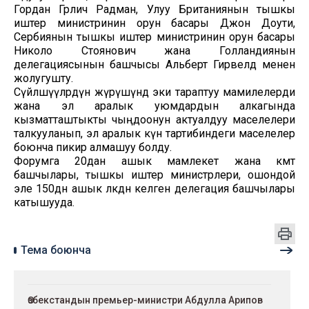
Гордан Грлич Радман, Улуу Британиянын тышкы
иштер министринин орун басары Джон Доути,
Сербиянын тышкы иштер министринин орун басары
Николо Стоянович жана Голландиянын
делегациясынын башчысы Альберт Гирвелд менен
жолугушту.
Сүйлөшүүлөрдүн жүрүшүндө эки тараптуу мамилелерди
жана эл аралык уюмдардын алкагында
кызматташтыкты чыңдоонун актуалдуу маселелери
талкууланып, эл аралык күн тартибиндеги маселелер
боюнча пикир алмашуу болду.
Форумга 20дан ашык мамлекет жана өкмөт
башчылары, тышкы иштер министрлери, ошондой
эле 150дөн ашык өлкөдөн келген делегация башчылары
катышууда.
Тема боюнча
Өзбекстандын премьер-министри Абдулла Арипов