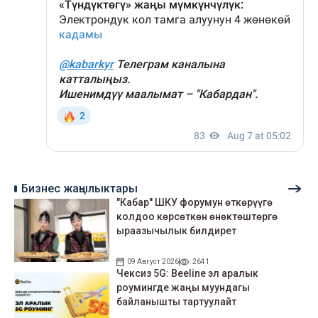
Бизнес жаңылыктары
"Кабар" ШКУ форумун өткөрүүгө
колдоо көрсөткөн өнөктөштөргө
ыраазычылык билдирет
09 Август 2026
2641
Чексиз 5G: Beeline эл аралык
роумингде жаңы муундагы
байланышты тартуулайт