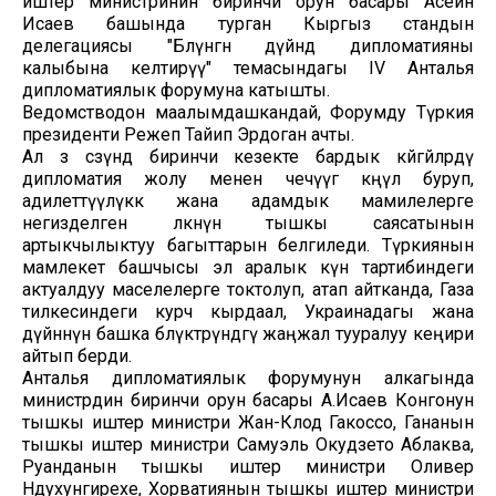
иштер министринин биринчи орун басары Асеин
Исаев башында турган Кыргыз стандын
делегациясы "Бөлүнгөн дүйнөдө дипломатияны
калыбына келтирүү" темасындагы IV Анталья
дипломатиялык форумуна катышты.
Ведомстводон маалымдашкандай, Форумду Түркия
президенти Режеп Тайип Эрдоган ачты.
Ал өз сөзүндө биринчи кезекте бардык көйгөйлөрдү
дипломатия жолу менен чечүүгө көңүл буруп,
адилеттүүлүккө жана адамдык мамилелерге
негизделген өлкөнүн тышкы саясатынын
артыкчылыктуу багыттарын белгиледи. Түркиянын
мамлекет башчысы эл аралык күн тартибиндеги
актуалдуу маселелерге токтолуп, атап айтканда, Газа
тилкесиндеги курч кырдаал, Украинадагы жана
дүйнөнүн башка бөлүктөрүндөгү жаңжал тууралуу кеңири
айтып берди.
Анталья дипломатиялык форумунун алкагында
министрдин биринчи орун басары А.Исаев Конгонун
тышкы иштер министри Жан-Клод Гакоссо, Гананын
тышкы иштер министри Самуэль Окудзето Аблаква,
Руанданын тышкы иштер министри Оливер
Ндухунгирехе, Хорватиянын тышкы иштер министри