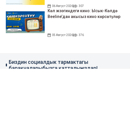
06 Август 2026
307
Көл жээгиндеги кино: Ысык-Көлдө
Beeline’дан акысыз кино көрсөтүлөр
05 Август 2026
376
Биздин социалдык тармактагы
баракчаларыбызга катталыңыздар!
79 миң жазылуучу
110 миң жазылуучу
0.1 миң жазылуучу
100 миң жазылуучу
Элдик кабар
+996 777 1937 00
+996 777 1937 00