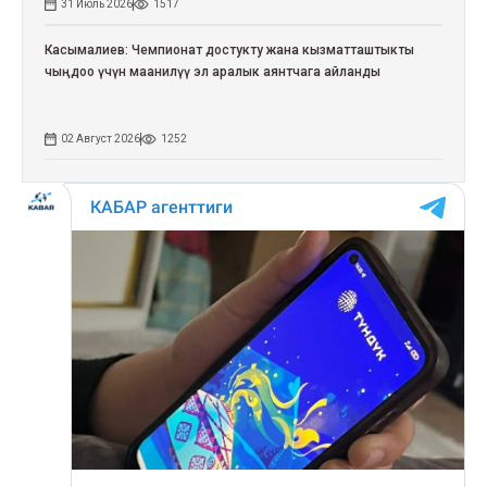
31 Июль 2026
1517
Касымалиев: Чемпионат достукту жана кызматташтыкты
чыңдоо үчүн маанилүү эл аралык аянтчага айланды
02 Август 2026
1252