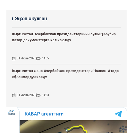
Эң көп окулган
Кыргызстан-Азербайжан президенттеринин сүйлөшүүлөрү: бир
катар документтерге кол коюлду
31 Июль 2026
1465
Кыргызстан жана Азербайжан президенттери Чолпон-Атада
сүйлөшүүлөрдү өткөрдү
31 Июль 2026
1423