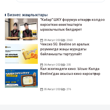
Бизнес жаңылыктары
"Кабар" ШКУ форумун өткөрүүгө колдоо
көрсөткөн өнөктөштөргө
ыраазычылык билдирет
09 Август 2026
2360
Чексиз 5G: Beeline эл аралык
роумингде жаңы муундагы
байланышты тартуулайт
06 Август 2026
205
Көл жээгиндеги кино: Ысык-Көлдө
Beeline’дан акысыз кино көрсөтүлөр
05 Август 2026
276