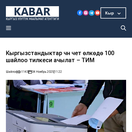
Кыр
Кыргызстандыктар үчүн чет өлкөдө 100
шайлоо тилкеси ачылат – ТИМ
Шайлоо
1143
04 Ноябрь 2025
11:22