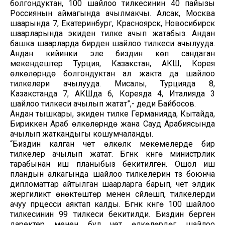
болгондуктан, 100 шайлоо тилкесинин 40 пайызы
Россиянын аймагында ачылмакчы. Алсак, Москва
шаарында 7, Екатеринбург, Красноярск, Новосибирск
шаарларында экиден тилке ачып жатабыз. Андан
башка шаарларда бирден шайлоо тилкеси ачылууда.
Андан кийинки эле биздин көп сандаган
мекендештер Турция, Казакстан, АКШ, Корея
өлкөлөрүндө болгондуктан ал жакта да шайлоо
тилкелери ачылууда. Мисалы, Турцияда 8,
Казакстанда 7, АКШда 6, Кореяда 4, Италияда 3
шайлоо тилкеси ачылып жатат”,- деди Байбосов.
Андан тышкары, экиден тилке Германияда, Кытайда,
Бириккен Араб өлкөлөрүндө жана Сауд Арабиясында
ачылып жаткандыгы кошумчаланды.
“Биздин калган чет өлкөлүк мекемелерде бир
тилкелер ачылып жатат. Бүгүнкү күнгө министрлик
тарабынан иш планыбыз бекитилген. Ошол иш
пландын алкагында шайлоо тилкелерин түзүү боюнча
дипломаттар айтылган шаарларга барып, чет элдик
жергиликтүү өнөктөштөр менен сүйлөшүп, тилкелерди
ачуу прцесси аяктап калды. Бүгүнкү күнгө 100 шайлоо
тилкесинин 99 тилкеси бекитилди. Биздин берген
даректер менен бул чет өлкөлөрдөгү шайлоо