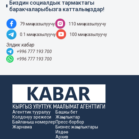
Биздин социалдык тармактагы
баракчаларыбызга катталыңыздар!
79 миң жазылуучу
110 миң жазылуучу
0.1 миң жазылуучу
100 миң жазылуучу
Элдик кабар
+996 777 193 700
+996 777 193 700
Агенттик тууралуу
Башкы бет
Колдонуу эрежеси
Жаңылыктар
Байланыш номерлер
Пресс-борбор
Жарнама
Бизнес жаңылыктары
Издөө
Архив