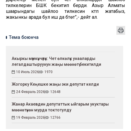
тилкелерин БШК бекитип берди. Азыр Алматы
шаарындагы шайлоо тилкесин күтүп жатабыз,
жакынкы арада бул иш да бүтөт”,- дейт ал.
Тема боюнча
Акыркы мүмкүнчүлүк: Чет өлкөлүк унааларды
легалдаштыруунун жаңы мөөнөтү бекитилди
10 Июль 2026
1970
Жогорку Кеңешке жаңы эки депутат келди
24 Февраль 2026
12648
Жанар Акаевдин депутаттык ыйгарым укуктары
мөөнөтүнөн мурда токтотулду
19 Февраль 2026
12766