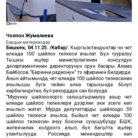
www
Чолпон Жумалиева
Бардык материалдар
Бишкек, 04.11.25. /Кабар/.
Кыргызстандыктар үчүн чет
өлкөдө 100 шайлоо тилкеси ачылат. Бул тууралуу
Тышкы иштер министрлигинин консулдук
департаментинин директорунун орун басары Алмаз
Байбосов “Биринчи радионун” түз эфиринен билдирди.
Анын айтымында, чет өлкөдө 100 шайлоо тилкесинин
ачылышы буга чейин өлкө тарыхында болуп
көрбөгөндүктөн, бул рекорддук сан болууда.
“Мурунку шайлоолорго салыштырмалуу азыр чет
өлкөдө шайлоо тилкелери дээрлик эки эсеге көп
ачылып жатат. Мурда депутаттарды шайлоодо 59
шайлоо тилкеси ачылса, быйыл чет өлкөдө 100
шайлоо тилкесин ачуу боюнча сунушубузду БШК,
жетекчилик колдоого алып, бул багытта иштер
улантылууда. Россияда мекендештер көп