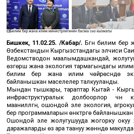
Билим берүү жана илим министрлигинин басма сөз кызматы
Бишкек, 11.02.25. /Кабар/.
Бүгүн билим берү
Өзбекстандын Кыргызстандагы элчиси Саи
Ведомстводон маалымдашкандай, жолугушу
өзгөрүшү жана экология тармагындагы или
билим берүү жана илим чөйрөсүндө эки
байланышкан маселелер талкууланды.
Мындан тышкары, тараптар Кытай - Кыргы
инфраструктуралык долбоорлор үчүн 
маанилүүлүгүн, ошондой эле экология, агр
берүү программаларын өнүктүрүүгө байланышк
Ошондой эле жолугушууда жогорку окуу
даражаларды өз ара таануу жөнүндө макулдашу