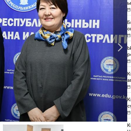
ы
Б
о
Ы
р
К
а
К
с
К