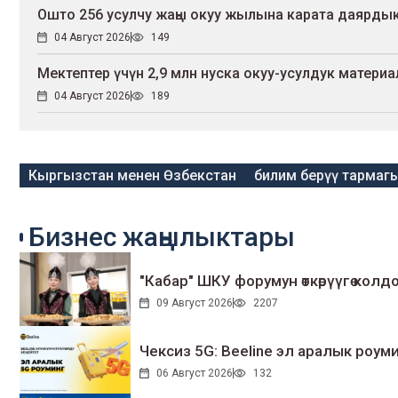
Ошто 256 усулчу жаңы окуу жылына карата даярдык
04 Август 2026
149
Мектептер үчүн 2,9 млн нуска окуу-усулдук матер
04 Август 2026
189
Кыргызстан менен Өзбекстан
билим берүү тарма
Бизнес жаңылыктары
"Кабар" ШКУ форумун өткөрүүгө колдо
09 Август 2026
2207
Чексиз 5G: Beeline эл аралык ро
06 Август 2026
132