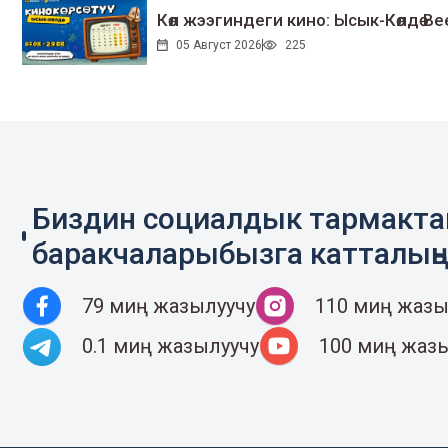
Көл жээгиндеги кино: Ысык-Көлдө Bee
05 Август 2026
225
Биздин социалдык тармакт
баракчаларыбызга катталың
79 миң жазылуучу
110 миң жазы
0.1 миң жазылуучу
100 миң жаз