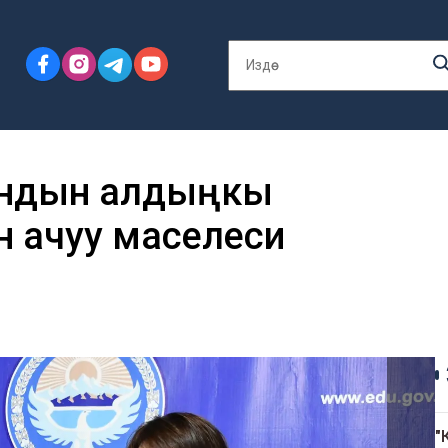
андын алдыңкы
 ачуу маселеси
"