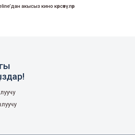
line’дан акысыз кино көрсөтүлөр
агы
ыздар!
луучу
ылуучу