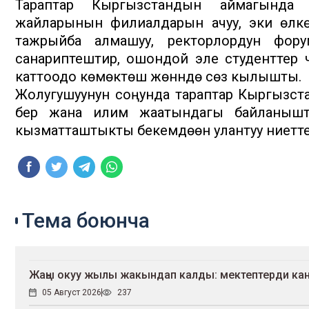
Тараптар Кыргызстандын аймагында
жайларынын филиалдарын ачуу, эки өлкөн
тажрыйба алмашуу, ректорлордун форум
санариптештирүү, ошондой эле студенттер 
каттоодо көмөктөшүү жөнүндө сөз кылышты.
Жолугушуунун соңунда тараптар Кыргызст
берүү жана илим жаатындагы байланыштар
кызматташтыкты бекемдөөнү улантуу ниетт
Тема боюнча
Жаңы окуу жылы жакындап калды: мектептерди кан
05 Август 2026
237