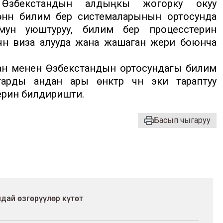
 Өзбекстандын алдыңкы жогорку окуу
үн билим берүү системаларынын ортосунда
ун уюштуруу, билим берүү процесстерин
үчүн виза алууда жана жашаган жери боюнча
ан менен Өзбекстандын ортосундагы билим
ды андан ары өнүктүрүү үчүн эки тараптуу
ерин билдиришти.
Басып чыгаруу
дай өзгөрүүлөр күтөт