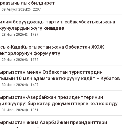
раазычылык билдирет
09 Август 2026
2207
илим берүүдө жаңы тартип: сабак убактысы жана
куучулардын жүгү көзөмөлдөнөт
28 Июль 2026
1737
сык-Көлдө Кыргызстан жана Өзбекстан ЖОЖ
екторлорунун форуму өттү
29 Июль 2026
1675
ыргызстан менен Өзбекстан туристтердин
гымын 10 млн адамга жеткирүүнү көздөйт – Кубатов
30 Июль 2026
1407
ыргызстан-Азербайжан президенттеринин
үйлөшүүлөрү: бир катар документтерге кол коюлду
31 Июль 2026
1361
ыргызстан жана Азербайжан президенттери