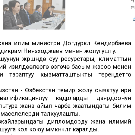
Ч
ү жана илим министри Догдуркүл Кендирбаева
дикрам Ниязходжаев менен жолугушту.
унун жүрүшүндө суу ресурстары, климаттын
мий изилдөөлөргө өзгөчө басым жасоо менен
 тараптуу кызматташтыкты тереңдетүүгө
зстан - Өзбекстан темир жолу сыяктуу ири
квалификациялуу кадрларды даярдоонун
окультура жана айыл чарба жаатындагы билим
ан маселелерди талкуулашты.
 жайларындагы дипломдорду жана илимий
уга кол коюу мүмкүнчүлүгү каралды.