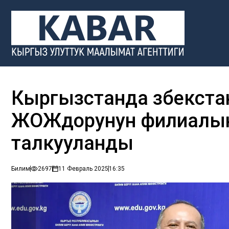
Кыргызстанда Өзбекст
ЖОЖдорунун филиалын
талкууланды
Билим
2697
11 Февраль 2025
16:35