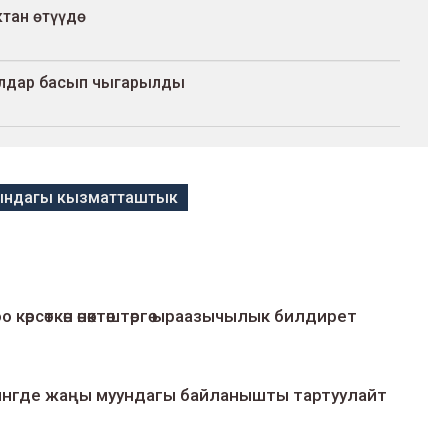
тан өтүүдө
иалдар басып чыгарылды
гындагы кызматташтык
о көрсөткөн өнөктөштөргө ыраазычылык билдирет
умингде жаңы муундагы байланышты тартуулайт