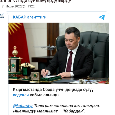
олпон-Атада сүйлөшүүлөрдү өткөрдү
31 Июль 2026
1322