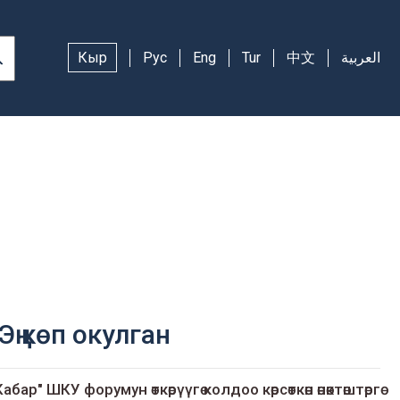
Кыр
Рус
Eng
Tur
中文
العربية
Эң көп окулган
Кабар" ШКУ форумун өткөрүүгө колдоо көрсөткөн өнөктөштөргө