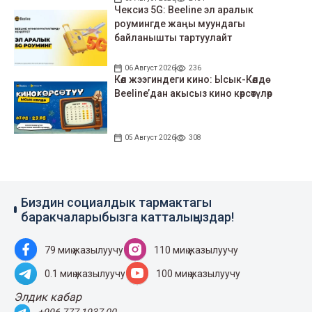
Чексиз 5G: Beeline эл аралык
роумингде жаңы муундагы
байланышты тартуулайт
06 Август 2026
236
Көл жээгиндеги кино: Ысык-Көлдө
Beeline’дан акысыз кино көрсөтүлөр
05 Август 2026
308
Биздин социалдык тармактагы
баракчаларыбызга катталыңыздар!
79 миң жазылуучу
110 миң жазылуучу
0.1 миң жазылуучу
100 миң жазылуучу
Элдик кабар