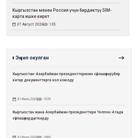
Кыргызстан менен Россия үчүн бирдиктүү SIM-
карта ишке кирет
07 Август 2026
135
Эң көп окулган
Кыргызстан-Азербайжан президенттеринин сүйлөшүүлөрү: бир
катар документтерге кол коюлду
31 Июль 2026
1529
Кыргызстан жана Азербайжан президенттери Чолпон-Атада
сүйлөшүүлөрдү өткөрдү
31 Июль 2026
1486