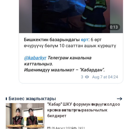
Бизнес жаңылыктары
"Кабар" ШКУ форумун өткөрүүгө колдоо
көрсөткөн өнөктөштөргө ыраазычылык
билдирет
09 Август 2026
2451