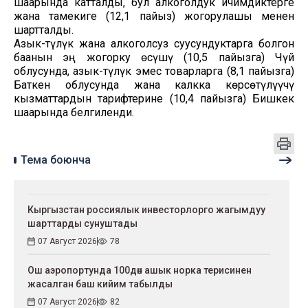
шаарында катталды, бул алкоголдук ичимдиктерге
жана тамекиге (12,1 пайыз) жогорулашы менен
шартталды.
Азык-түлүк жана алкоголсуз суусундуктарга болгон
баанын эң жогорку өсүшү (10,5 пайызга) Чүй
облусунда, азык-түлүк эмес товарларга (8,1 пайызга)
Баткен облусунда жана калкка көрсөтүлүүчү
кызматтардын тарифтерине (10,4 пайызга) Бишкек
шаарында белгиленди.
Тема боюнча
Кыргызстан россиялык инвесторлорго жагымдуу
шарттарды сунуштады
07 Август 2026
78
Ош аэропортунда 100дөн ашык норка терисинен
жасалган баш кийим табылды
07 Август 2026
82