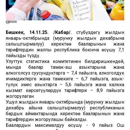
WWW
Бишкек, 14.11.25. /Кабар/.
Үстүбүздөгү жылдын
январь-октябрында (мурунку жылдын декабрына
салыштырмалуу) керектөө бааларынын жана
тарифтердин жалпы республика боюнча өсүшү 7,1
пайызды түздү.
Улуттук статистика комитетинен билдиришкендей,
мында баалар тамак-аш азыктарына жана
алкоголсуз суусундуктарга – 7,4 пайызга, алкоголдук
ичимдиктерге жана тамекиге – 6,7 пайызга, азык-
түлүк эмес азыктарга – 5,6 пайызга жана калкка
кызмат көрсөтүүлөрдүн тарифтери – 8,9 пайызга
жогорулаган.
Ушул жылдын январь-октябрында (мурунку жылдын
декабрь айына салыштырмалуу) республиканын
бардык аймактарында керектөө бааларынын жана
тарифтердин жогорулашы байкалды.
Баалардын максималдуу өсүшү - 9 пайыз Ош