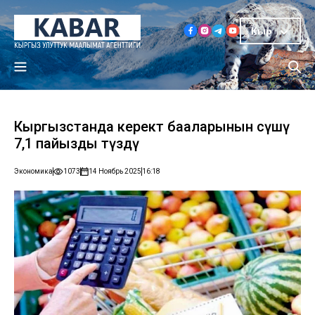
Кыр
Кыргызстанда керектөө бааларынын өсүшү
7,1 пайызды түздү
Экономика
1073
14 Ноябрь 2025
16:18