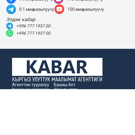
Бизнес жаңылыктары
"Кабар" ШКУ форумун өткөрүүгө колдоо
көрсөткөн өнөктөштөргө ыраазычылык
билдирет
09 Август 2026
2450
Чексиз 5G: Beeline эл аралык
роумингде жаңы муундагы
байланышты тартуулайт
06 Август 2026
235
Көл жээгиндеги кино: Ысык-Көлдө
Beeline’дан акысыз кино көрсөтүлөр
05 Август 2026
307