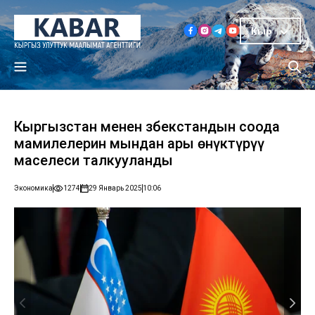
Кыр
Кыргызстан менен Өзбекстандын соода
мамилелерин мындан ары өнүктүрүү
маселеси талкууланды
Экономика
1274
29 Январь 2025
10:06