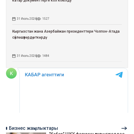
катар документтерге кол коюлду
31 Июль 2026
1527
Кыргызстан жана Азербайжан президенттери Чолпон-Атада
сүйлөшүүлөрдү өткөрдү
31 Июль 2026
1484