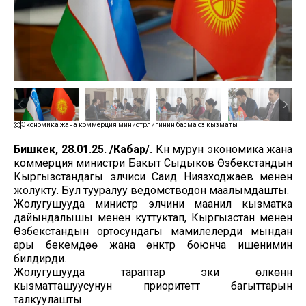
Экономика жана коммерция министрлигинин басма сөз кызматы
Бишкек, 28.01.25. /Кабар/.
Күн мурун экономика жана
коммерция министри Бакыт Сыдыков Өзбекстандын
Кыргызстандагы элчиси Саид Ниязходжаев менен
жолукту. Бул тууралуу ведомстводон маалымдашты.
Жолугушууда министр элчини маанилүү кызматка
дайындалышы менен куттуктап, Кыргызстан менен
Өзбекстандын ортосундагы мамилелерди мындан
ары бекемдөө жана өнүктүрүү боюнча ишенимин
билдирди.
Жолугушууда тараптар эки өлкөнүн
кызматташуусунун приоритеттүү багыттарын
талкуулашты.