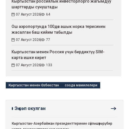
Кыргызстан россиялык инвесторлорго жагымдуу
шарттарды сунуштады
07 Август 2026
64
Ош аэропортунда 100дөн ашык норка терисинен
жасалган баш кийим табылды
07 Август 2026
77
Кыргызстан менен Россия үчүн бирдиктүү SIM-
карта ишке кирет
07 Август 2026
133
Кыргызстан менен Өзбекстан
соода мамилелери
Эң көп окулган
Кыргызстан-Азербайжан президенттеринин сүйлөшүүлөрү: бир