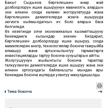
Бакыт Сыдыков биргелешкен өнөр жай
долбоорлорун ишке ашыруунун маанилүүлүгүн, алардын
эки өлкөнүн соода көлөмүн жогорулатууда жана
биргелешкен демилгелерди жүзөгө ашырууда
негизги кыймылдаткыч күч боло аларын баса
белгиледи.
Өз кезегинде элчи экономикалык кызматташууну
бекемдөөгө кызыкдар экенин билдирип,
биргелешкен долбоорлорду ишке ашыруу, соода
мамилелерин өнүктүрүү, технологиялар боюнча тажрыйба
алмашуу жана артыкчылыктуу тармактарга
инвестицияларды тартуу боюнча сунуштарын айтты.
Жолугушуунун жыйынтыгы боюнча тараптар
талкууланган демилгелерди ишке ашыруу жана эки
өлкөнүн ортосундагы байланышты мындан ары
бекемдөө боюнча иштерди улантуу макулдашылды.
Тема боюнча