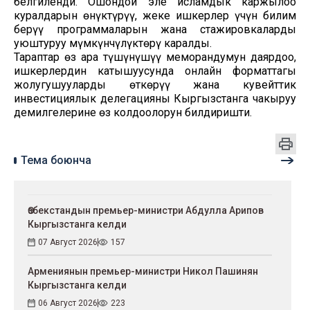
белгиленди. Ошондой эле исламдык каржылоо
куралдарын өнүктүрүү, жеке ишкерлер үчүн билим
берүү программаларын жана стажировкаларды
уюштуруу мүмкүнчүлүктөрү каралды.
Тараптар өз ара түшүнүшүү меморандумун даярдоо,
ишкерлердин катышуусунда онлайн форматтагы
жолугушууларды өткөрүү жана кувейттик
инвестициялык делегацияны Кыргызстанга чакыруу
демилгелерине өз колдоолорун билдиришти.
Тема боюнча
Өзбекстандын премьер-министри Абдулла Арипов
Кыргызстанга келди
07 Август 2026
157
Армениянын премьер-министри Никол Пашинян
Кыргызстанга келди
06 Август 2026
223