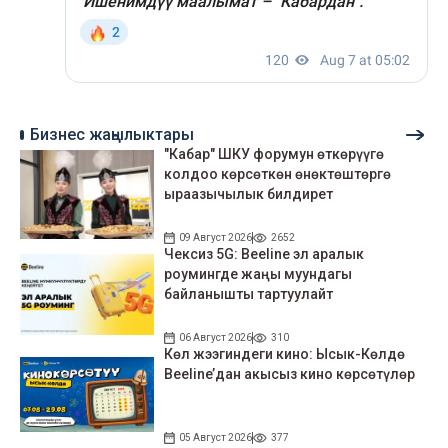
Бизнес жаңылыктары
"Кабар" ШКУ форумун өткөрүүгө
колдоо көрсөткөн өнөктөштөргө
ыраазычылык билдирет
09 Август 2026
2652
Чексиз 5G: Beeline эл аралык
роумингде жаңы муундагы
байланышты тартуулайт
06 Август 2026
310
Көл жээгиндеги кино: Ысык-Көлдө
Beeline’дан акысыз кино көрсөтүлөр
05 Август 2026
377