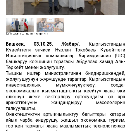
Тышкы иштер министрлиги
Бишкек, 03.10.25. /Кабар/.
Кыргызстандын
Кувейттеги элчиси Нурлан Токобаев Кувейттеги
Инвестициялык компаниялар биримдигинин (UIC)
башкаруу кеңешинин төрагасы Абдуллах Хамад Аль-
Теркейт менен жолугушту.
Тышкы иштер министрлигинен билдиришкендей,
жолугушуунун жүрүшүндө тараптар Кыргызстандын
инвестициялык мүмкүнчүлүктөрү, соода-
экономикалык кызматташтыкты кеңейтүү жана эки
өлкөнүн жеке секторлору ортосундагы өз ара
аракеттенүүнү жандандыруу маселелерин
талкуулашты.
Өнөктөштүктүн артыкчылыктуу багыттары катары
айыл чарба өндүрүшү, жашыл экономика, туризм,
тоо-кен тармагы жана маалыматтык технологиялар