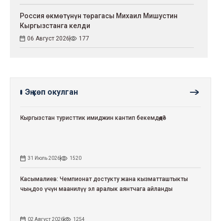
Россия өкмөтүнүн төрагасы Михаил Мишустин
Кыргызстанга келди
06 Август 2026
177
Эң көп окулган
Кыргызстан туристтик имиджин кантип бекемдөөдө?
31 Июль 2026
1520
Касымалиев: Чемпионат достукту жана кызматташтыкты
чыңдоо үчүн маанилүү эл аралык аянтчага айланды
02 Август 2026
1254