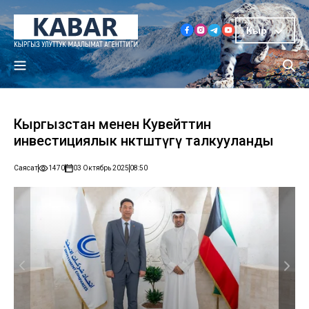
Кыр
Кыргызстан менен Кувейттин
инвестициялык өнөктөштүгү талкууланды
Саясат
1470
03 Октябрь 2025
08:50