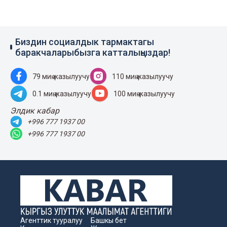
Биздин социалдык тармактагы
баракчаларыбызга катталыңыздар!
79 миң жазылуучу
110 миң жазылуучу
0.1 миң жазылуучу
100 миң жазылуучу
Элдик кабар
+996 777 1937 00
+996 777 1937 00
Агенттик тууралуу
Башкы бет