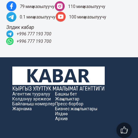
79 миң жазылуучу
110 миң жазылуучу
0.1 миң жазылуучу
100 миң жазылуучу
Элдик кабар
+996 777 193 700
+996 777 193 700
Агенттик тууралуу
Башкы бет
Колдонуу эрежеси
Жаңылыктар
Байланыш номерлер
Пресс-борбор
Жарнама
Бизнес жаңылыктары
Издөө
Архив