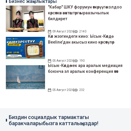
Бизнес жаңылыктары
"Кабар" ШКУ форумун өткөрүүгө колдоо
көрсөткөн өнөктөштөргө ыраазычылык
билдирет
09 Август 2026
2140
Көл жээгиндеги кино: Ысык-Көлдө
Beeline’дан акысыз кино көрсөтүлөр
05 Август 2026
190
Ысык-Көлдө чек ара аралык медиация
боюнча эл аралык конференция өтөт
05 Август 2026
232
Биздин социалдык тармактагы
баракчаларыбызга катталыңыздар!