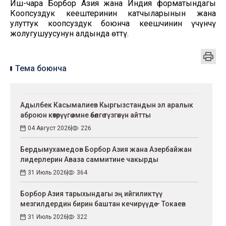
Иш-чара Борбор Азия жана Индия форматындагы
Коопсуздук кеңештеринин катчыларынын жана
улуттук коопсуздук боюнча кеңешчинин үчүнчү
жолугушуусунун алдында өттү.
Тема боюнча
Адылбек Касымалиев Кыргызстандын эл аралык
аброюн көтөрүүгө эмне өбөлгө түзгөнүн айтты
04 Август 2026
226
Бердымухамедов Борбор Азия жана Азербайжан
лидерлерин Аваза саммитине чакырды
31 Июль 2026
364
Борбор Азия тарыхындагы эң ийгиликтүү
мезгилдердин бирин баштан кечирүүдө – Токаев
31 Июль 2026
322