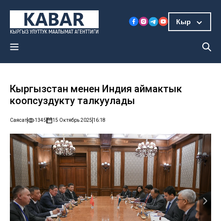
Кыр
Кыргызстан менен Индия аймактык
коопсуздукту талкуулады
Саясат
1345
15 Октябрь 2025
16:18