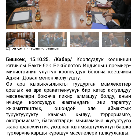
Президенттин администрациясы
Бишкек, 15.10.25. /Кабар/
. Коопсуздук кеңешинин
катчысы Бактыбек Бекболотов Индиянын премьер-
министринин улуттук коопсуздук боюнча кеңешчиси
Аджит Довал менен жолугушту.
Өз ара кызыкчылыкты туудурган мамлекеттер
аралык өз ара аракеттенүүнүн бир катар актуалдуу
маселелери боюнча пикир алмашуу болду, анын
ичинде коопсуздук жаатындагы эки тараптуу
кызматташтык, ошондой эле аймактык
туруктуулукту камсыз кылуу, терроризмге,
экстремизмге, баңгизаттарды мыйзамсыз жүгүртүүгө
жана трансулуттук уюшкан кылмыштуулуктун башка
түрлөрүнө каршы күрөшүү маселелери талкууланды.