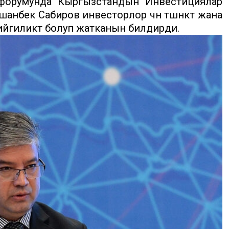
форумунда Кыргызстандын Инвестициялар
бек Сабиров инвесторлор үчүн түшүнүктүү жана
 ийгиликтүү болуп жатканын билдирди.