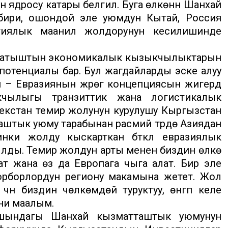
дросу катары белгилүү. Буга өлкөнүн Шанхай
 бири, ошондой эле уюмдун Кытай, Россия
гиялык маанилүү жолдорунун кесилишинде
Батыштын экономикалык кызыкчылыктарын
 потенциалы бар. Бул жагдайларды эске алуу
– Евразиянын жүрөгү концепциясын жигердүү
чылыгы транзиттик жана логистикалык
екстан темир жолунун курулушу Кыргызстан
аштык уюму тарабынан расмий түрдө Азиядан
ки жолду кыскарткан бүткүл евразиялык
анылды. Темир жолдун арты менен биздин өлкө
нат жана өзү да Европага чыга алат. Бир эле
орборлордун региону макамына жетет. Жол
үн биздин чөлкөмдөй туруктуу, өнүгүп келе
ени маалым.
ышындагы Шанхай кызматташтык уюмунун