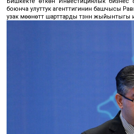
Бишкекте өткөн Инвестициялык бизнес 
боюнча улуттук агенттигинин башчысы Равшан
узак мөөнөттүү шарттарды түзүүнүн жыйынтыгы