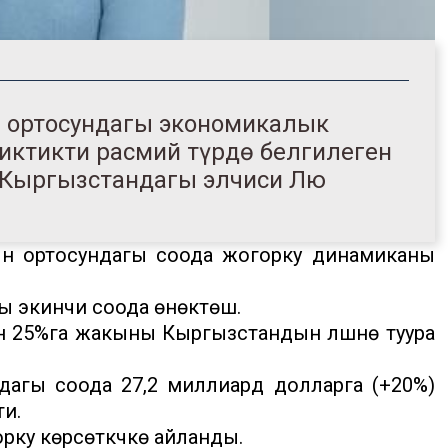
 ортосундагы экономикалык
иктикти расмий түрдө белгилеген
ин Кыргызстандагы элчиси Лю
 ортосундагы соода жогорку динамиканы
 экинчи соода өнөктөшү.
нүн 25%га жакыны Кыргызстандын үлүшүнө туура
агы соода 27,2 миллиард долларга (+20%)
и.
рку көрсөткүчкө айланды.