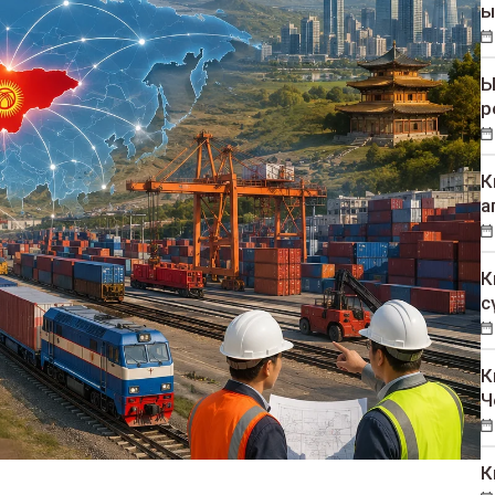
ы
Ы
р
К
а
К
с
К
Ч
К