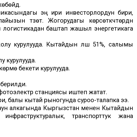
өбөйдү.
икасындагы эң ири инвесторлордун бири,
йызын түзөт. Жогорудагы көрсөткүчтөрдүн
логистикадан баштап жашыл энергетикага
лу курулууда. Кытайдын үлүшү 51%, салымы
у курулууда.
өрмө бекети курулууда.
 берилди.
 фотоэлектр станциясы иштеп жатат.
, балы кытай рыногунда суроо-талапка ээ.
ун алкагында Кыргызстан менен Кытайдын
 инфраструктуралык, транспорттук жана