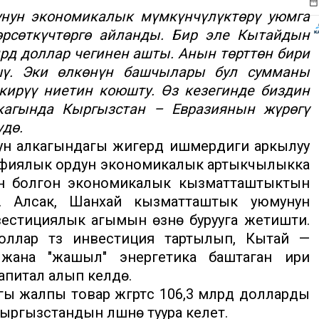
нун экономикалык мүмкүнчүлүктөрү уюмга
өрсөткүчтөргө айланды. Бир эле Кытайдын
лрд доллар чегинен ашты. Анын төрттөн бири
шү. Эки өлкөнүн башчылары бул сумманы
ирүү ниетин коюшту. Өз кезегинде биздин
агында Кыргызстан – Евразиянын жүрөгү
үдө.
 алкагындагы жигердүү ишмердиги аркылуу
афиялык ордун экономикалык артыкчылыкка
ен болгон экономикалык кызматташтыктын
. Алсак, Шанхай кызматташтык уюмунун
естициялык агымын өзүнө бурууга жетишти.
ллар түз инвестиция тартылып, Кытай —
жана "жашыл" энергетика баштаган ири
итал алып келүүдө.
жалпы товар жүгүртүүсү 106,3 млрд долларды
ыргызстандын үлүшүнө туура келет.