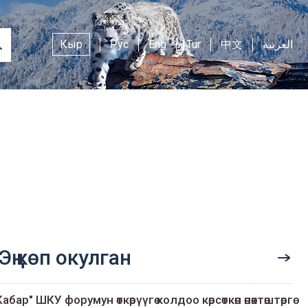
Кыр
Рус
Eng
Tur
中文
العربية
Эң көп окулган
Кабар" ШКУ форумун өткөрүүгө колдоо көрсөткөн өнөктөштөргө