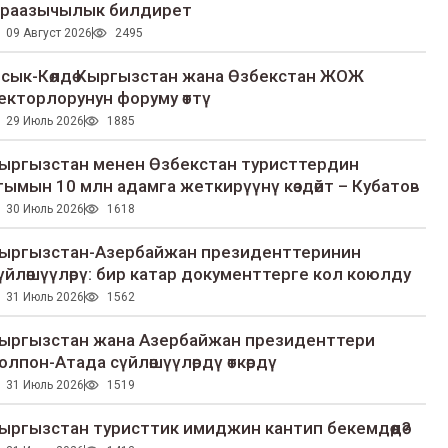
раазычылык билдирет
09 Август 2026
2495
сык-Көлдө Кыргызстан жана Өзбекстан ЖОЖ
екторлорунун форуму өттү
29 Июль 2026
1885
ыргызстан менен Өзбекстан туристтердин
гымын 10 млн адамга жеткирүүнү көздөйт – Кубатов
30 Июль 2026
1618
ыргызстан-Азербайжан президенттеринин
үйлөшүүлөрү: бир катар документтерге кол коюлду
31 Июль 2026
1562
ыргызстан жана Азербайжан президенттери
олпон-Атада сүйлөшүүлөрдү өткөрдү
31 Июль 2026
1519
ыргызстан туристтик имиджин кантип бекемдөөдө?