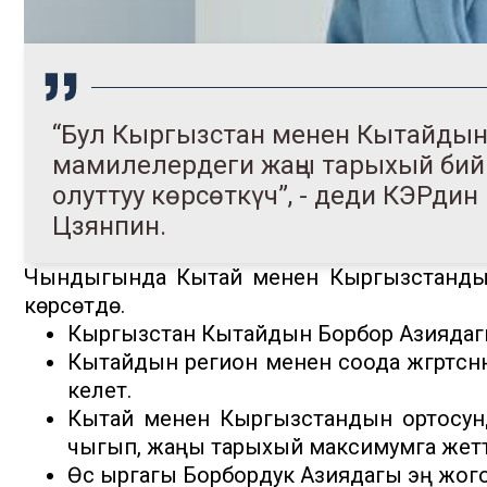
“Бул Кыргызстан менен Кытайдын
мамилелердеги жаңы тарыхый бий
олуттуу көрсөткүч”, - деди КЭРд
Цзянпин.
Чындыгында Кытай менен Кыргызстандын
көрсөтүүдө.
Кыргызстан Кытайдын Борбор Азиядагы
Кытайдын регион менен соода жүгүртүүсү
келет.
Кытай менен Кыргызстандын ортосунд
чыгып, жаңы тарыхый максимумга жетт
Өсүү ыргагы Борбордук Азиядагы эң жого