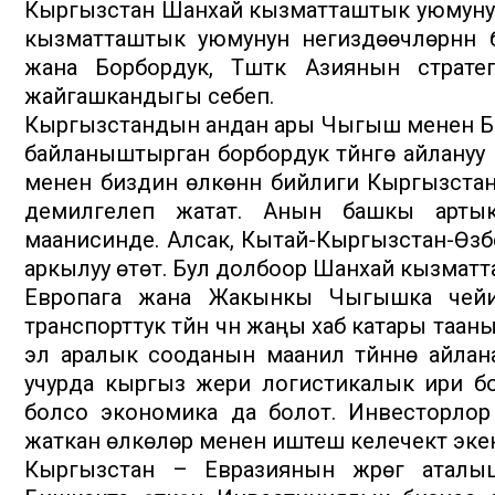
Кыргызстан Шанхай кызматташтык уюмунун я
кызматташтык уюмунун негиздөөчүлөрүнүн
жана Борбордук, Түштүк Азиянын страте
жайгашкандыгы себеп.
Кыргызстандын андан ары Чыгыш менен 
байланыштырган борбордук түйүнгө айлануу
менен биздин өлкөнүн бийлиги Кыргызстан 
демилгелеп жатат. Анын башкы артык
маанисинде. Алсак, Кытай-Кыргызстан-Өзб
аркылуу өтөт. Бул долбоор Шанхай кызматт
Европага жана Жакынкы Чыгышка чейин
транспорттук түйүн үчүн жаңы хаб катары та
эл аралык сооданын маанилүү түйүнүнө айла
учурда кыргыз жери логистикалык ири б
болсо экономика да болот. Инвесторлор үч
жаткан өлкөлөр менен иштешүү келечектүү эк
Кыргызстан – Евразиянын жүрөгү атал