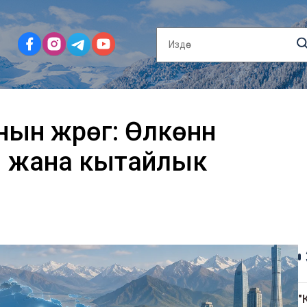
н жүрөгү: Өлкөнүн
ы жана кытайлык
"