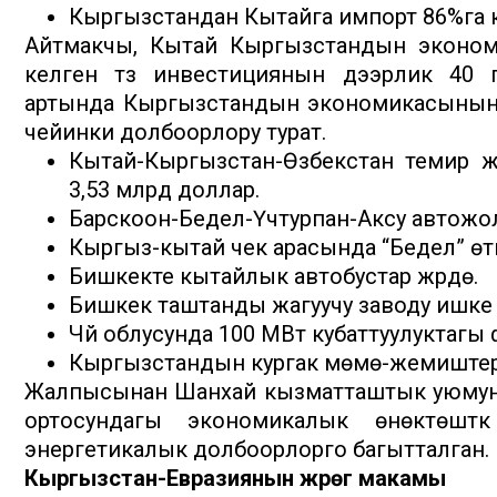
Кыргызстандан Кытайга импорт 86%га к
Айтмакчы, Кытай Кыргызстандын эконом
келген түз инвестициянын дээрлик 40 па
артында Кыргызстандын экономикасынын 
чейинки долбоорлору турат.
Кытай-Кыргызстан-Өзбекстан темир жо
3,53 млрд доллар.
Барскоон-Бедел-Үчтурпан-Аксу автожол
Кыргыз-кытай чек арасында “Бедел” өтк
Бишкекте кытайлык автобустар жүрүүдө.
Бишкек таштанды жагуучу заводу ишке
Чүй облусунда 100 МВт кубаттуулуктагы
Кыргызстандын кургак мөмө-жемиштери
Жалпысынан Шанхай кызматташтык уюмун
ортосундагы экономикалык өнөктөштүк
энергетикалык долбоорлорго багытталган.
Кыргызстан-Евразиянын жүрөгү макамы