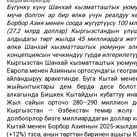
Бардык материалдар
Бүгүнкү күнү Шанхай кызматташтык уюму
мүчө болгон ар бир өлкө үчүн реалдуу к
Борбор Азия менен соода жүгүртүүсү 100 м
(27,2 млрд доллар) Кыргызстандын үлү
алдыдагы төрт жылда 45 миллиардга жетк
өлкө Шанхай кызматташтык уюмунун алк
концепциясын чечкиндүү түрдө илгерилетү
Кыргызстан Шанхай кызматташтык уюмунун
Европа менен Азиянын ортосундагы геогр
айландыруу аракетинде. Буга Кытай мен
жыйынтыктары дем берүүдө десе болот
алкагында Бишкек Кытайдын кубаттуу инв
Жыл сайын орточо 280–290 миллион до
Кыргызстан — Өзбекстан темир жолу 
долбоорлор бизге миллиарддаган доллар кап
Кытай менен Борбор Азиянын 2025-жылдагы 
(+12%) түзсө, анын төрттөн биринен ашыгы К