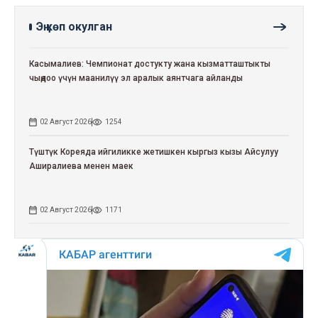
Эң көп окулган
Касымалиев: Чемпионат достукту жана кызматташтыкты
чыңдоо үчүн маанилүү эл аралык аянтчага айланды
02 Август 2026
1254
Түштүк Кореяда ийгиликке жетишкен кыргыз кызы Айсулуу
Аширалиева менен маек
02 Август 2026
1171