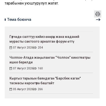
тарабынан уюштурулуп жатат.
Тема боюнча
Гүлчөдө салттуу кийиз өнөрүн жана маданий
мурасты сактоого арналган форум өттү
07 Август 2026
204
Чолпон-Атада жаңыланган “Чолпон” кинотеатры
ишке берилди
07 Август 2026
160
Кыргыз тарыхын баяндаган "Барсбек каган"
тасмасы көрсөтүлө баштайт
05 Август 2026
266