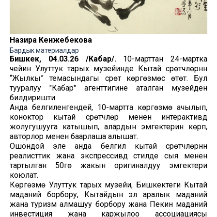
Назира Кенжебекова
Бардык материалдар
Бишкек, 04.03.26 /Кабар/.
10-марттан 24-мартка
чейин Улуттук тарых музейинде Кытай сүрөтчүлөрүнүн
“Жылкы” темасындагы сүрөт көргөзмөсү өтөт. Бул
тууралуу "Кабар" агенттигине аталган музейден
билдиришти.
Анда белгиленгендей, 10-мартта көргөзмө ачылып,
коноктор кытай сүрөтчүлөрү менен интерактивдүү
жолугушууга катышып, алардын эмгектерин көрүп,
авторлор менен баарлаша алышат.
Ошондой эле анда белгилүү кытай сүрөтчүлөрүнүн
реалисттик жана экспрессивдүү стилде сыя менен
тартылган 50гө жакын оригиналдуу эмгектери
коюлат.
Көргөзмө Улуттук тарых музейи, Бишкектеги Кытай
маданий борбору, Кытайдын эл аралык маданий
жана туризм алмашуу борбору жана Пекин маданий
инвестиция жана каржылоо ассоциациясы