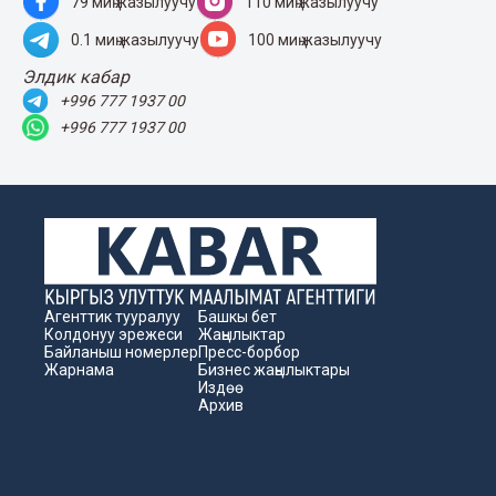
79 миң жазылуучу
110 миң жазылуучу
0.1 миң жазылуучу
100 миң жазылуучу
Элдик кабар
+996 777 1937 00
+996 777 1937 00
Агенттик тууралуу
Башкы бет
Колдонуу эрежеси
Жаңылыктар
Байланыш номерлер
Пресс-борбор
Жарнама
Бизнес жаңылыктары
Издөө
Архив