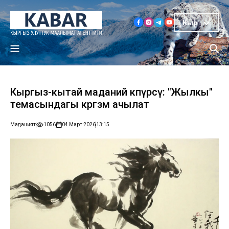
Кыр
Кыргыз-кытай маданий көпүрөсү: "Жылкы"
темасындагы көргөзмө ачылат
Маданият
1056
04 Март 2026
13:15