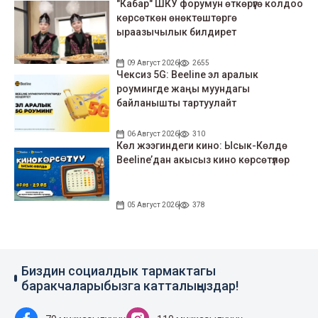
"Кабар" ШКУ форумун өткөрүүгө колдоо
көрсөткөн өнөктөштөргө
ыраазычылык билдирет
09 Август 2026
2655
Чексиз 5G: Beeline эл аралык
роумингде жаңы муундагы
байланышты тартуулайт
06 Август 2026
310
Көл жээгиндеги кино: Ысык-Көлдө
Beeline’дан акысыз кино көрсөтүлөр
05 Август 2026
378
Биздин социалдык тармактагы
баракчаларыбызга катталыңыздар!