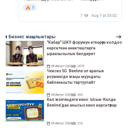
Бизнес жаңылыктары
"Кабар" ШКУ форумун өткөрүүгө колдоо
көрсөткөн өнөктөштөргө
ыраазычылык билдирет
09 Август 2026
2479
Чексиз 5G: Beeline эл аралык
роумингде жаңы муундагы
байланышты тартуулайт
06 Август 2026
246
Көл жээгиндеги кино: Ысык-Көлдө
Beeline’дан акысыз кино көрсөтүлөр
05 Август 2026
316