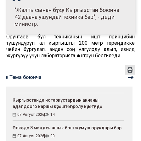
"Жалпысынан бүткүл Кыргызстан боюнча
42 даана ушундай техника бар", - деди
министр.
Орунтаев бул техниканын иштөө принцибин
түшүндүрүп, ал кыртышты 200 метр тереңдикке
чейин бургулап, андан соң үлгүлөрдү алып, изилдөө
жүргүзүү үчүн лабораторияга жөнөтөрүн белгиледи.
Тема боюнча
Кыргызстанда нотариустардын акчаны
адалдоого каршы күрөштөгү ролу күчөтүлүүдө
07 Август 2026
14
Өлкөдө 8 миңден ашык бош жумуш орундары бар
07 Август 2026
90