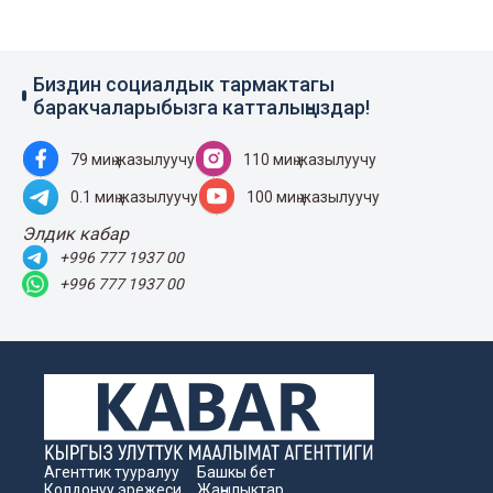
Биздин социалдык тармактагы
баракчаларыбызга катталыңыздар!
79 миң жазылуучу
110 миң жазылуучу
0.1 миң жазылуучу
100 миң жазылуучу
Элдик кабар
+996 777 1937 00
+996 777 1937 00
Агенттик тууралуу
Башкы бет
Колдонуу эрежеси
Жаңылыктар