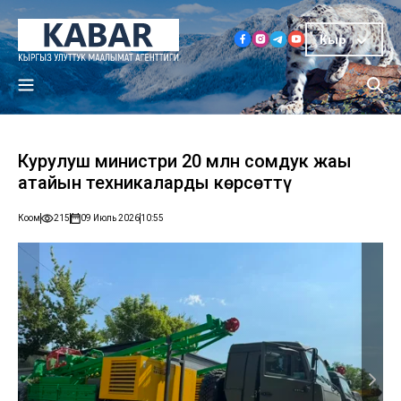
Кыр
Курулуш министри 20 млн сомдук жаңы
атайын техникаларды көрсөттү
Коом
215
09 Июль 2026
10:55