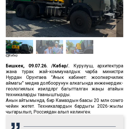
Кабар
Бишкек, 09.07.26. /Кабар/.
Курулуш, архитектура
жана турак жай-коммуналдык чарба министри
Нурдан Орунтаев "Ачык кабинет: жоопкерчилик
аймагы" медиа долбоорунун алкагында инженердик-
геологиялык изилдөөлөргө багытталган жаңы атайын
техникаларды тааныштырды.
Анын айтымында, бир Камаздын баасы 20 млн сомго
чейин жетет. Техникалардын бардыгы 2026-жылы
чыгарылып, Россиядан алып келинген.