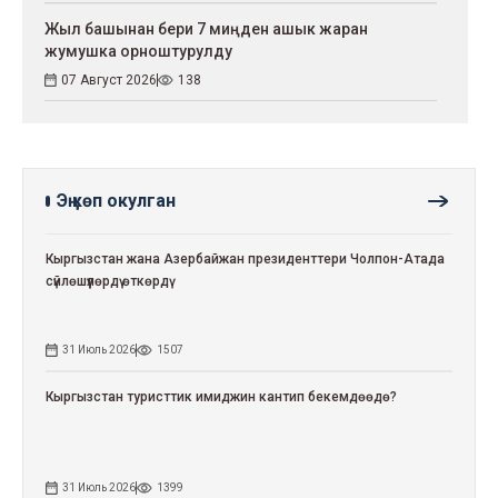
Жыл башынан бери 7 миңден ашык жаран
жумушка орноштурулду
07 Август 2026
138
Эң көп окулган
Кыргызстан жана Азербайжан президенттери Чолпон-Атада
сүйлөшүүлөрдү өткөрдү
31 Июль 2026
1507
Кыргызстан туристтик имиджин кантип бекемдөөдө?
31 Июль 2026
1399