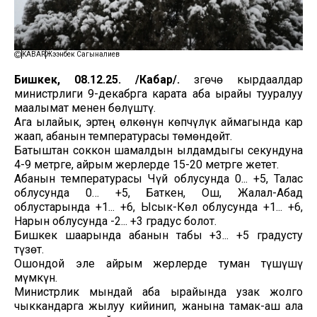
KABAR
Жээнбек Сагыналиев
Бишкек, 08.12.25. /Кабар/.
Өзгөчө кырдаалдар
министрлиги 9-декабрга карата аба ырайы тууралуу
маалымат менен бөлүштү.
Ага ылайык, эртең өлкөнүн көпчүлүк аймагында кар
жаап, абанын температурасы төмөндөйт.
Батыштан соккон шамалдын ылдамдыгы секундуна
4-9 метрге, айрым жерлерде 15-20 метрге жетет.
Абанын температурасы Чүй облусунда 0... +5, Талас
облусунда 0… +5, Баткен, Ош, Жалал-Абад
облустарында +1... +6, Ысык-Көл облусунда +1... +6,
Нарын облусунда -2... +3 градус болот.
Бишкек шаарында абанын табы +3... +5 градусту
түзөт.
Ошондой эле айрым жерлерде туман түшүшү
мүмкүн.
Министрлик мындай аба ырайында узак жолго
чыккандарга жылуу кийинип, жанына тамак-аш ала