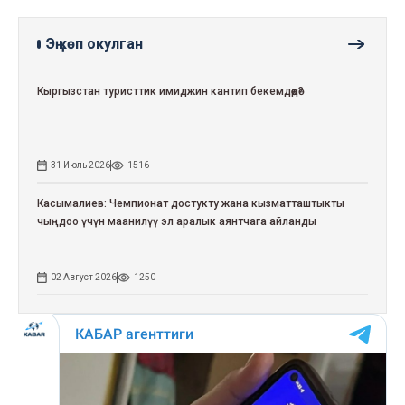
Эң көп окулган
Кыргызстан туристтик имиджин кантип бекемдөөдө?
31 Июль 2026
1516
Касымалиев: Чемпионат достукту жана кызматташтыкты
чыңдоо үчүн маанилүү эл аралык аянтчага айланды
02 Август 2026
1250