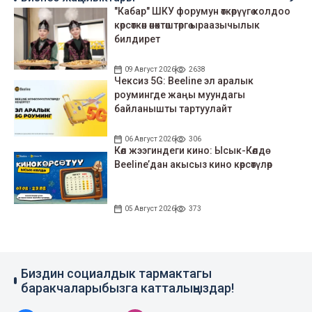
"Кабар" ШКУ форумун өткөрүүгө колдоо
көрсөткөн өнөктөштөргө ыраазычылык
билдирет
09 Август 2026
2638
Чексиз 5G: Beeline эл аралык
роумингде жаңы муундагы
байланышты тартуулайт
06 Август 2026
306
Көл жээгиндеги кино: Ысык-Көлдө
Beeline’дан акысыз кино көрсөтүлөр
05 Август 2026
373
Биздин социалдык тармактагы
баракчаларыбызга катталыңыздар!