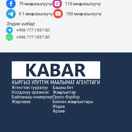
79 миң жазылуучу
110 миң жазылуучу
0.1 миң жазылуучу
100 миң жазылуучу
Элдик кабар
+996 777 1937 00
+996 777 1937 00
Агенттик тууралуу
Башкы бет
Колдонуу эрежеси
Жаңылыктар
Байланыш номерлер
Пресс-борбор
Жарнама
Бизнес жаңылыктары
Издөө
Архив