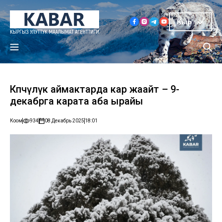
Кыр
Көпчүлүк аймактарда кар жаайт – 9-
декабрга карата аба ырайы
Коом
934
08 Декабрь 2025
18:01