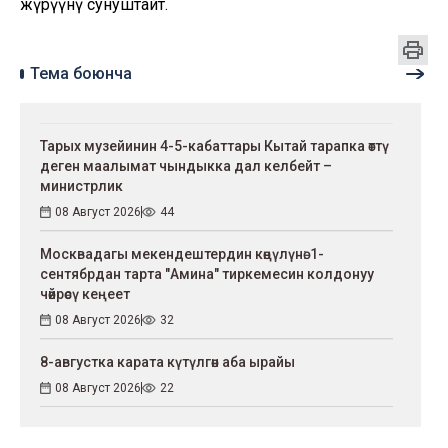
жүрүүнү сунуштайт.
Тема боюнча
Тарых музейинин 4-5-кабаттары Кытай тарапка өттү
деген маалымат чындыкка дал келбейт –
министрлик
08 Август 2026
44
Москвадагы мекендештердин көңүлүнө: 1-
сентябрдан тарта "Амина" тиркемесин колдонуу
чөйрөсү кеңеет
08 Август 2026
32
8-августка карата күтүлгөн аба ырайы
08 Август 2026
22