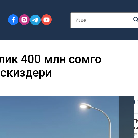
лик 400 млн сомго
эскиздери
"
ы