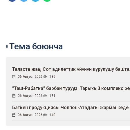
Тема боюнча
Таласта жаңы Сот адилеттик үйүнүн курулушу башт
06 Август 2026
136
"Таш-Рабатка" барбай туруңуз: Тарыхый комплекс р
06 Август 2026
181
Баткен продукциясы Чолпон-Атадагы жарманкеде
06 Август 2026
140