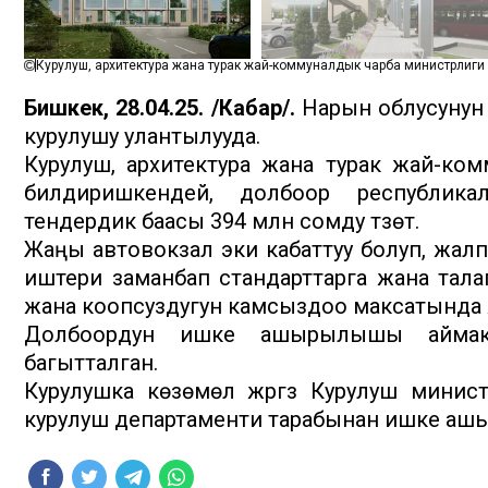
Курулуш, архитектура жана турак жай-коммуналдык чарба министрлиги
Бишкек, 28.04.25. /Кабар/.
Нарын облусунун
курулушу улантылууда.
Курулуш, архитектура жана турак жай-ко
билдиришкендей, долбоор республик
тендердик баасы 394 млн сомду түзөт.
Жаңы автовокзал эки кабаттуу болуп, жалп
иштери заманбап стандарттарга жана тал
жана коопсуздугун камсыздоо максатында жү
Долбоордун ишке ашырылышы аймакта
багытталган.
Курулушка көзөмөл жүргүзүү Курулуш мин
курулуш департаменти тарабынан ишке ашы