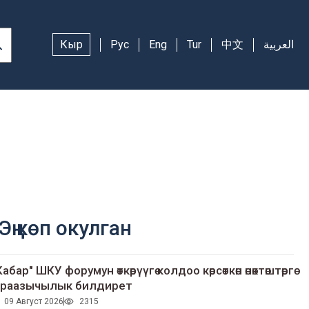
Кыр
Рус
Eng
Tur
中文
العربية
Эң көп окулган
Кабар" ШКУ форумун өткөрүүгө колдоо көрсөткөн өнөктөштөргө
раазычылык билдирет
09 Август 2026
2315