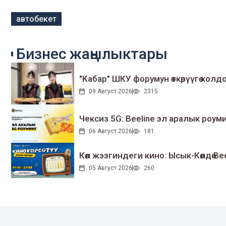
автобекет
Бизнес жаңылыктары
"Кабар" ШКУ форумун өткөрүүгө колдо
09 Август 2026
2315
Чексиз 5G: Beeline эл аралык ро
06 Август 2026
181
Көл жээгиндеги кино: Ысык-Көлдө Bee
05 Август 2026
260