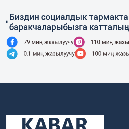
Биздин социалдык тармакт
баракчаларыбызга катталың
79 миң жазылуучу
110 миң жазы
0.1 миң жазылуучу
100 миң жаз