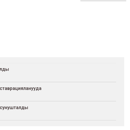
алды
еставрацияланууда
 сунушталды