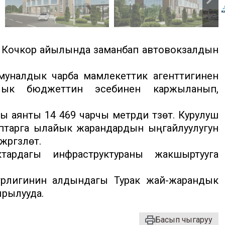
 Кочкор айылында заманбап автовокзалдын
ммуналдык чарба мамлекеттик агенттигинен
алык бюджеттин эсебинен каржыланып,
ы аянты 14 469 чарчы метрди түзөт. Курулуш
аптарга ылайык жарандардын ыңгайлуулугун
ргүзүлөт.
рдагы инфраструктураны жакшыртууга
истрлигинин алдындагы Турак жай-жарандык
рылууда.
Басып чыгаруу