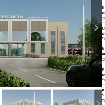
Б
о
Ы
р
К
а
К
с
К
Ч