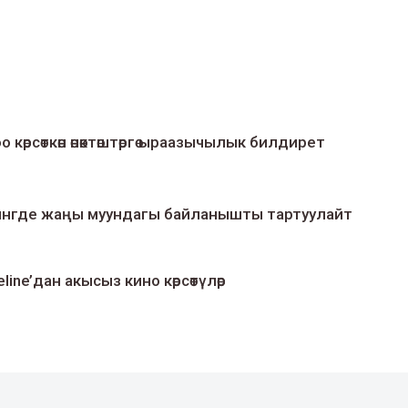
о көрсөткөн өнөктөштөргө ыраазычылык билдирет
умингде жаңы муундагы байланышты тартуулайт
line’дан акысыз кино көрсөтүлөр