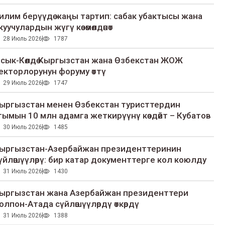
илим берүүдө жаңы тартип: сабак убактысы жана
куучулардын жүгү көзөмөлдөнөт
28 Июль 2026
1787
сык-Көлдө Кыргызстан жана Өзбекстан ЖОЖ
екторлорунун форуму өттү
29 Июль 2026
1747
ыргызстан менен Өзбекстан туристтердин
гымын 10 млн адамга жеткирүүнү көздөйт – Кубатов
30 Июль 2026
1485
ыргызстан-Азербайжан президенттеринин
үйлөшүүлөрү: бир катар документтерге кол коюлду
31 Июль 2026
1430
ыргызстан жана Азербайжан президенттери
олпон-Атада сүйлөшүүлөрдү өткөрдү
31 Июль 2026
1388