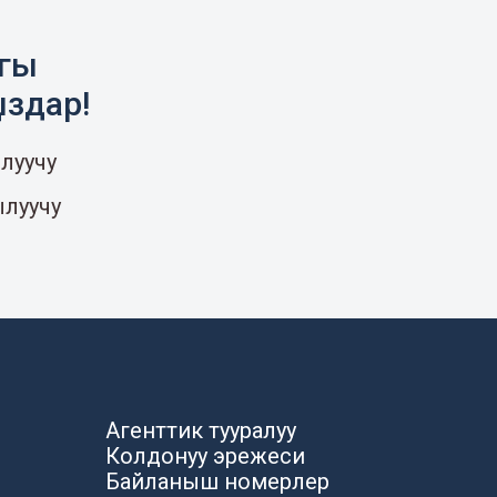
агы
ыздар!
луучу
ылуучу
Агенттик тууралуу
Колдонуу эрежеси
Байланыш номерлер