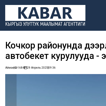
Кочкор районунда дээр
автобекет курулууда - 
Аймак
1684
29 Апрель 2025
09:36