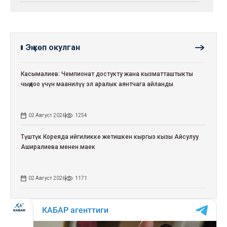
Эң көп окулган
Касымалиев: Чемпионат достукту жана кызматташтыкты
чыңдоо үчүн маанилүү эл аралык аянтчага айланды
02 Август 2026
1254
Түштүк Кореяда ийгиликке жетишкен кыргыз кызы Айсулуу
Аширалиева менен маек
02 Август 2026
1171