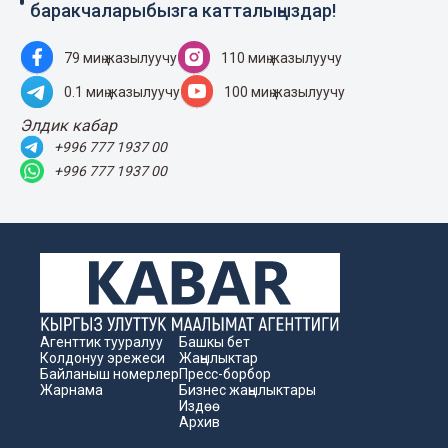
баракчаларыбызга катталыңыздар!
79 миң жазылуучу
110 миң жазылуучу
0.1 миң жазылуучу
100 миң жазылуучу
Элдик кабар
+996 777 1937 00
+996 777 1937 00
Агенттик тууралуу
Башкы бет
Колдонуу эрежеси
Жаңылыктар
Байланыш номерлер
Пресс-борбор
Жарнама
Бизнес жаңылыктары
Издөө
Архив