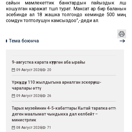
сайын мамлекеттик банктардын пайыздык үлүшү
кошулган каражат түшүп турат. Максат ар бир баланын
эсебинде ал 18 жашка толгондо кеминде 500 миң
сомдун топтолушун камсыздоо”,-деди ал.
Тема боюнча
9-августка карата күтүлгөн аба ырайы
09 Август 2026
20
Үркүндүн 110 жылдыгына арналган эскерүү иш-
чаралары өттү
09 Август 2026
26
Тарых музейинин 4-5-кабаттары Кытай тарапка өттү
деген маалымат чындыкка дал келбейт –
министрлик
08 Август 2026
71