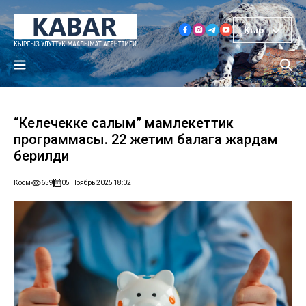
Кыр
“Келечекке салым” мамлекеттик
программасы. 22 жетим балага жардам
берилди
Коом
659
05 Ноябрь 2025
18:02