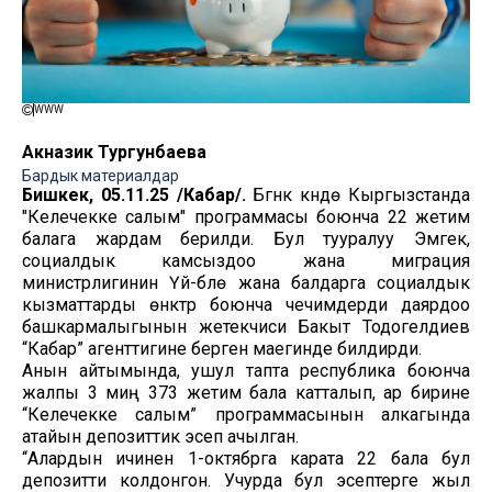
WWW
Акназик Тургунбаева
Бардык материалдар
Бишкек, 05.11.25 /Кабар/.
Бүгүнкү күндө Кыргызстанда
"Келечекке салым" программасы боюнча 22 жетим
балага жардам берилди. Бул тууралуу Эмгек,
социалдык камсыздоо жана миграция
министрлигинин Үй-бүлө жана балдарга социалдык
кызматтарды өнүктүрүү боюнча чечимдерди даярдоо
башкармалыгынын жетекчиси Бакыт Тодогелдиев
“Кабар” агенттигине берген маегинде билдирди.
Анын айтымында, ушул тапта республика боюнча
жалпы 3 миң 373 жетим бала катталып, ар бирине
“Келечекке салым” программасынын алкагында
атайын депозиттик эсеп ачылган.
“Алардын ичинен 1-октябрга карата 22 бала бул
депозитти колдонгон. Учурда бул эсептерге жыл