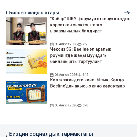
Бизнес жаңылыктары
"Кабар" ШКУ форумун өткөрүүгө колдоо
көрсөткөн өнөктөштөргө
ыраазычылык билдирет
09 Август 2026
2656
Чексиз 5G: Beeline эл аралык
роумингде жаңы муундагы
байланышты тартуулайт
06 Август 2026
312
Көл жээгиндеги кино: Ысык-Көлдө
Beeline’дан акысыз кино көрсөтүлөр
05 Август 2026
378
Биздин социалдык тармактагы