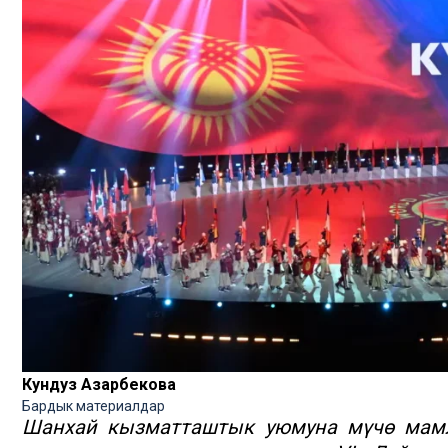
Кундуз Азарбекова
Бардык материалдар
Шанхай кызматташтык уюмуна мүчө мамл