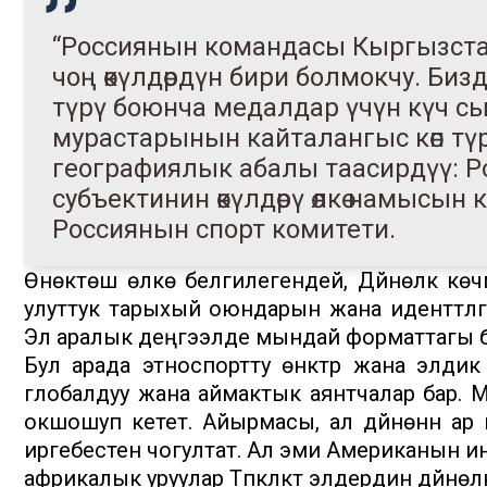
“Россиянын командасы Кыргызстанд
чоң өкүлдөрдүн бири болмокчу. Биз
түрү боюнча медалдар үчүн күч сы
мурастарынын кайталангыс көп түр
географиялык абалы таасирдүү: 
субъектинин өкүлдөрү өлкө намысын
Россиянын спорт комитети.
Өнөктөш өлкө белгилегендей, Дүйнөлүк кө
улуттук тарыхый оюндарын жана иденттүүлүгүн 
Эл аралык деңгээлде мындай форматтагы ба
Бул арада этноспортту өнүктүрүү жана элд
глобалдуу жана аймактык аянтчалар бар. 
окшошуп кетет. Айырмасы, ал дүйнөнүн ар
иргебестен чогултат. Ал эми Американын и
африкалык уруулар Түпкүлүктүү элдердин дүйн