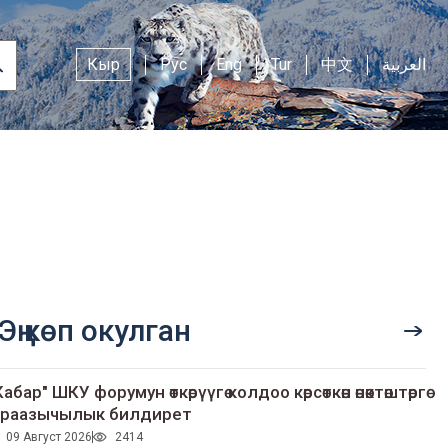
Кыр
Рус
Eng
Tur
中文
العربية
Эң көп окулган
Кабар" ШКУ форумун өткөрүүгө колдоо көрсөткөн өнөктөштөргө
раазычылык билдирет
09 Август 2026
2414