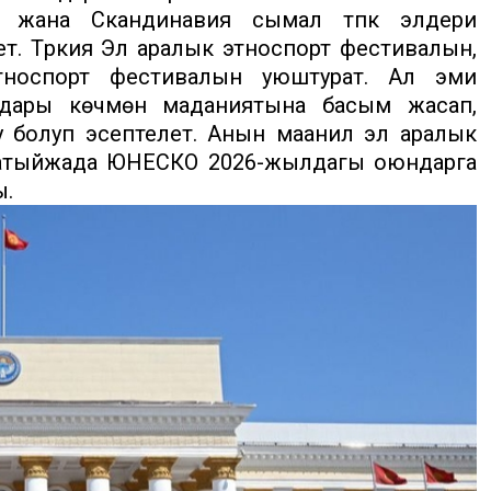
ын жана Скандинавия сымал түпкү элдери
. Түркия Эл аралык этноспорт фестивалын,
тноспорт фестивалын уюштурат. Ал эми
ндары көчмөн маданиятына басым жасап,
 болуп эсептелет. Анын маанилүү эл аралык
натыйжада ЮНЕСКО 2026-жылдагы оюндарга
ы.