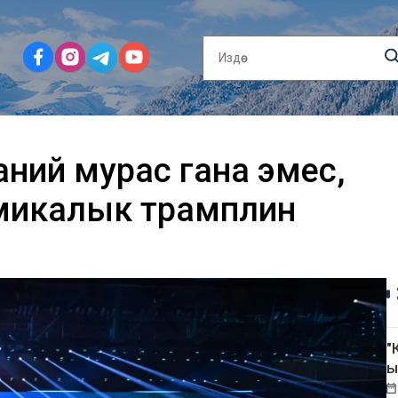
аний мурас гана эмес,
номикалык трамплин
"
ы