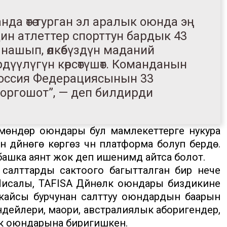
а өтө турган эл аралык оюнда эң
дин атлеттер спорттун бардык 43
нашып, өлкөбүздүн маданий
дүүлүгүн көрсөтүшөт. Команданын
Россия Федерациясынын 33
 коргошот”, — деп билдирди
чмөндөр оюндары бул мамлекеттерге нукура
дүйнөгө көргөзүү үчүн платформа болуп берүүдө.
шка аянт жок деп ишенимдүү айтса болот.
ик салттарды сактоого багытталган бир нече
Мисалы, TAFISA Дүйнөлүк оюндары биздикине
 кайсы бурчунан салттуу оюндардын баарын
ндейлери, маори, австралиялык аборигендер,
өлүк оюндарына биригишкен.