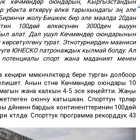
үк көчмөндөр оюндарын, Кыргызстандын
 убакта өткөрүү өлкө тарыхындагы эң эле
 Биринчи жолу Бишкек бир эле маалда 20дан
ттин 100дөй өлкөсүнөн 3000ден ашуун
абыл алат. Дал ушул Көчмөндөр оюндарынын
көрсөтүлгөнү турат. Этнотурнирдин мааниси
үүгө ЮНЕСКО патронаждык кылмай болду. Ал
 потенциалы спорт жана маданият менен
еңири мүмкүнчүлүктөрдү бере турган долбоор
елишет. Анын үстүнө Көчмөндөр оюндары 10
агын жана калкын 4-5 эсе кеңейтти. Жаңы
етпеген оюнчу катышкан. Спорттун түрлөрү
ы дүйнөнүн бардык континенттеринин 100дөй
 күтүлүүдө. Спорттук программа рекорддук 43