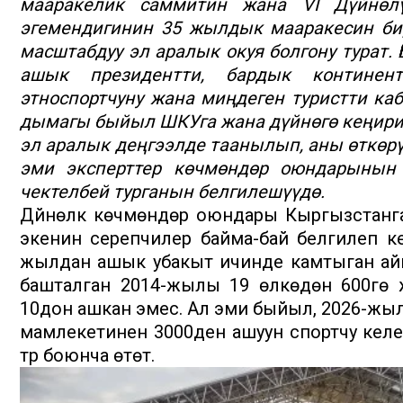
мааракелик саммитин жана VI Дүйнөл
эгемендигинин 35 жылдык мааракесин бир
масштабдуу эл аралык окуя болгону турат.
ашык президентти, бардык континен
этноспортчуну жана миңдеген туристти к
дымагы быйыл ШКУга жана дүйнөгө кеңири 
эл аралык деңгээлде таанылып, аны өткөр
эми эксперттер көчмөндөр оюндарынын
чектелбей турганын белгилешүүдө.
Дүйнөлүк көчмөндөр оюндары Кыргызстанга к
экенин серепчилер байма-бай белгилеп к
жылдан ашык убакыт ичинде камтыган айм
башталган 2014-жылы 19 өлкөдөн 600гө ж
10дон ашкан эмес. Ал эми быйыл, 2026-жыл
мамлекетинен 3000ден ашуун спортчу келери
түр боюнча өтөт.