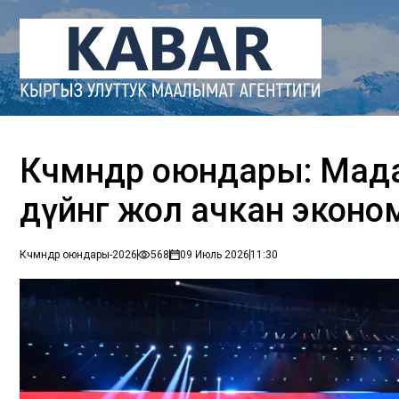
Көчмөндөр оюндары: Мад
дүйнөгө жол ачкан эко
Көчмөндөр оюндары-2026
568
09 Июль 2026
11:30