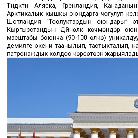
Түндүктүн Аляска, Гренландия, Канадан
Арктикалык кышкы оюндарга чогулуп келет
Шотландия “Тоолуктардын оюндары” э
Кыргызстандын Дүйнөлүк көчмөндөр ою
масштабы боюнча (90-100 өлкө) уникалдуу
демилге экени таанылып, тастыкталып, 
патронаждык колдоо көрсөтөрүн жарыялад