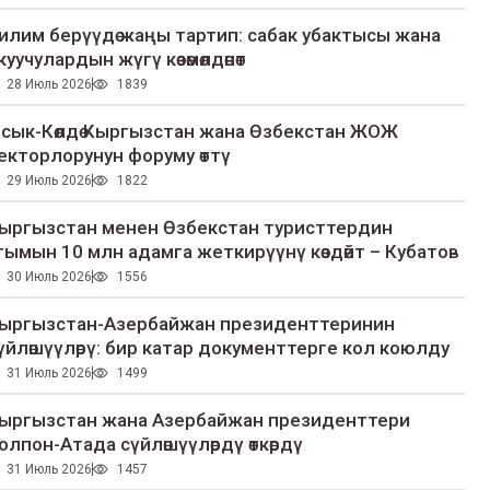
илим берүүдө жаңы тартип: сабак убактысы жана
куучулардын жүгү көзөмөлдөнөт
28 Июль 2026
1839
сык-Көлдө Кыргызстан жана Өзбекстан ЖОЖ
екторлорунун форуму өттү
29 Июль 2026
1822
ыргызстан менен Өзбекстан туристтердин
гымын 10 млн адамга жеткирүүнү көздөйт – Кубатов
30 Июль 2026
1556
ыргызстан-Азербайжан президенттеринин
үйлөшүүлөрү: бир катар документтерге кол коюлду
31 Июль 2026
1499
ыргызстан жана Азербайжан президенттери
олпон-Атада сүйлөшүүлөрдү өткөрдү
31 Июль 2026
1457