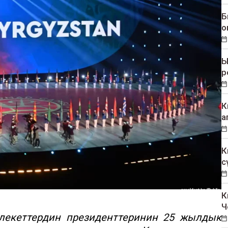
Б
о
Ы
р
К
а
К
с
К
Ч
екеттердин президенттеринин 25 жылдык