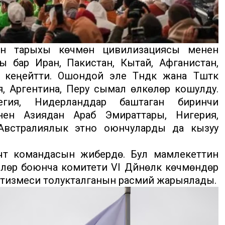
н тарыхы көчмөн цивилизациясы менен
ты бар Иран, Пакистан, Кытай, Афганистан,
кеңейтти. Ошондой эле Түндүк жана Түштүк
 Аргентина, Перу сымал өлкөлөрү кошулду.
егия, Нидерланддар баштаган биринчи
нен Азиядан Араб Эмираттары, Нигерия,
Австралиялык этно оюнчуларды да кызуу
түү командасын жиберүүдө. Бул мамлекеттин
лөрү боюнча комитети VI Дүйнөлүк көчмөндөр
 тизмеси толукталганын расмий жарыялады.