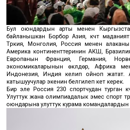
Бул оюндардын арты менен Кыргызста
байланышкан Борбор Азия, күчтүү мадания
Түркия, Монголия, Россия менен алаканы 
Америка континенттеринин АКШ, Бразилия,
Европанын Франция, Германия, Норв
экономикаларынын өкүлдөрү, Африка ме
Индонезия, Индия келип ойноп жатат. 
катышуучулар экенин белгилеп кетүү керек.
Бир эле Россия 230 спортчудан турган күч
Улуттук жана олимпиадалык эмес спорт түр
оюндарына улуттук курама командалардын