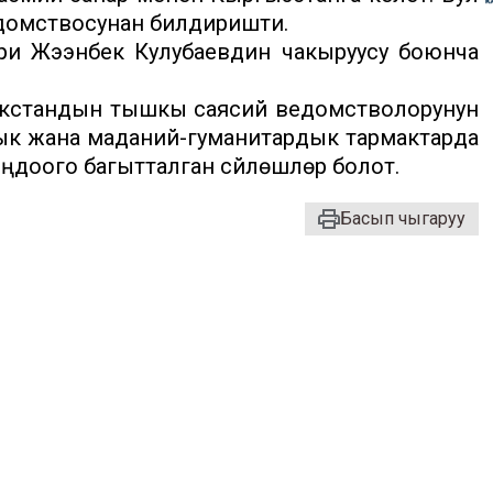
домствосунан билдиришти.
и Жээнбек Кулубаевдин чакыруусу боюнча
закстандын тышкы саясий ведомстволорунун
к жана маданий-гуманитардык тармактарда
ого багытталган сүйлөшүүлөрү болот.
Басып чыгаруу