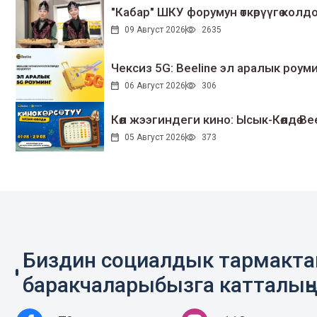
"Кабар" ШКУ форумун өткөрүүгө колдо
09 Август 2026
2635
Чексиз 5G: Beeline эл аралык ро
06 Август 2026
306
Көл жээгиндеги кино: Ысык-Көлдө Bee
05 Август 2026
373
Биздин социалдык тармакт
баракчаларыбызга катталың