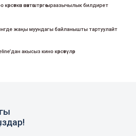
о көрсөткөн өнөктөштөргө ыраазычылык билдирет
умингде жаңы муундагы байланышты тартуулайт
line’дан акысыз кино көрсөтүлөр
агы
ыздар!