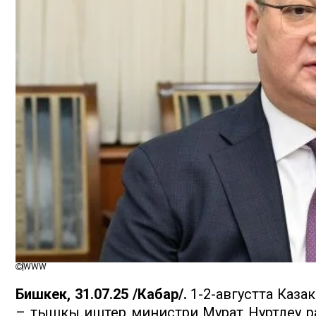
WWW
Бишкек, 31.07.25 /Кабар/.
1-2-августта Каз
– тышкы иштер министри Мурат Нуртлеу ра