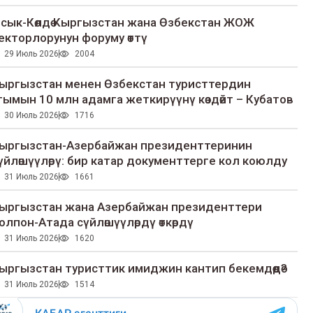
сык-Көлдө Кыргызстан жана Өзбекстан ЖОЖ
екторлорунун форуму өттү
29 Июль 2026
2004
ыргызстан менен Өзбекстан туристтердин
гымын 10 млн адамга жеткирүүнү көздөйт – Кубатов
30 Июль 2026
1716
ыргызстан-Азербайжан президенттеринин
үйлөшүүлөрү: бир катар документтерге кол коюлду
31 Июль 2026
1661
ыргызстан жана Азербайжан президенттери
олпон-Атада сүйлөшүүлөрдү өткөрдү
31 Июль 2026
1620
ыргызстан туристтик имиджин кантип бекемдөөдө?
31 Июль 2026
1514