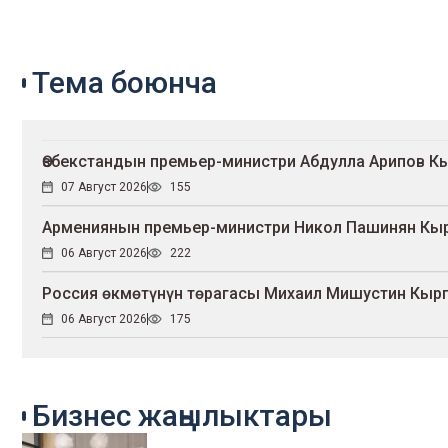
Тема боюнча
Өзбекстандын премьер-министри Абдулла Арипов К
07 Август 2026
155
Армениянын премьер-министри Никол Пашинян Кыр
06 Август 2026
222
Россия өкмөтүнүн төрагасы Михаил Мишустин Кыр
06 Август 2026
175
Бизнес жаңылыктары