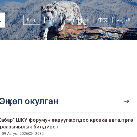
Кыр
Рус
Eng
Tur
中文
العربية
Эң көп окулган
Кабар" ШКУ форумун өткөрүүгө колдоо көрсөткөн өнөктөштөргө
раазычылык билдирет
09 Август 2026
2635