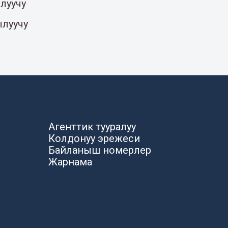
луучу
ылуучу
Агенттик тууралуу
Колдонуу эрежеси
Байланыш номерлер
Жарнама