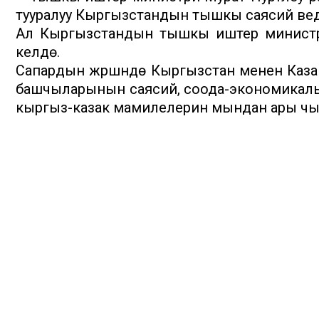
тууралуу Кыргызстандын тышкы саясий ве
Ал Кыргызстандын тышкы иштер министр
келүүдө.
Сапардын жүрүшүндө Кыргызстан менен Ка
башчыларынын саясий, соода-экономикалы
кыргыз-казак мамилелерин мындан ары чыңдо