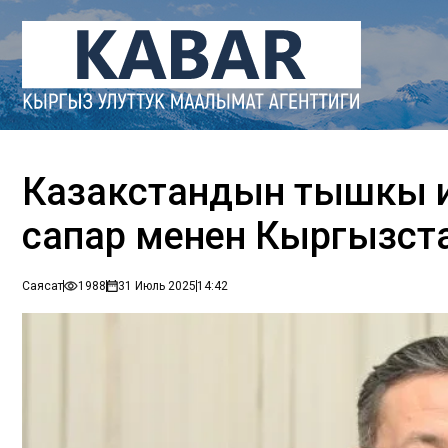
Казакстандын тышкы и
сапар менен Кыргызста
Саясат
1988
31 Июль 2025
14:42