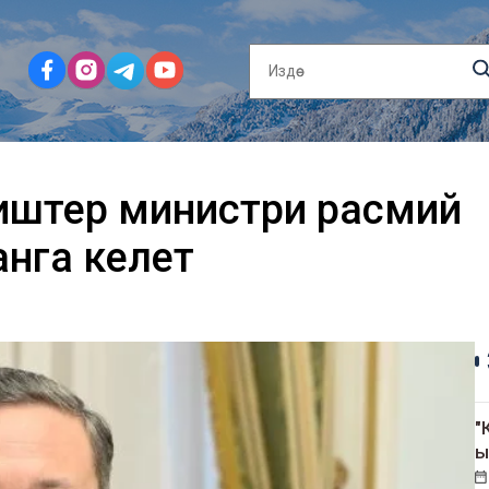
штер министри расмий
нга келет
"
ы