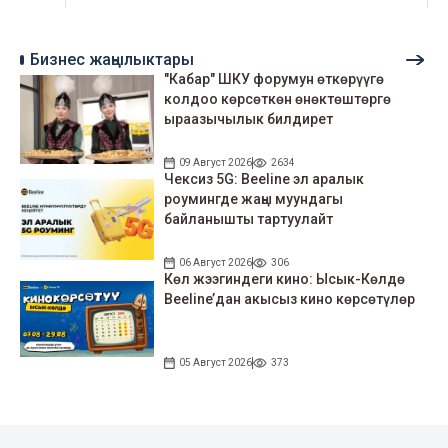
Бизнес жаңылыктары
"Кабар" ШКУ форумун өткөрүүгө
колдоо көрсөткөн өнөктөштөргө
ыраазычылык билдирет
09 Август 2026
2634
Чексиз 5G: Beeline эл аралык
роумингде жаңы муундагы
байланышты тартуулайт
06 Август 2026
306
Көл жээгиндеги кино: Ысык-Көлдө
Beeline’дан акысыз кино көрсөтүлөр
05 Август 2026
373