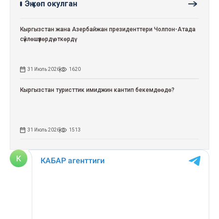
Эң көп окулган
Кыргызстан жана Азербайжан президенттери Чолпон-Атада
сүйлөшүүлөрдү өткөрдү
31 Июль 2026
1620
Кыргызстан туристтик имиджин кантип бекемдөөдө?
31 Июль 2026
1513