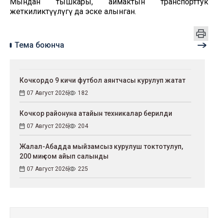
Мындан тышкары, аймактын транспорттук
жеткиликтүүлүгү да эске алынган.
Тема боюнча
Кочкордо 9 кичи футбол аянтчасы курулуп жатат
07 Август 2026
182
Кочкор районуна атайын техникалар берилди
07 Август 2026
204
Жалал-Абадда мыйзамсыз курулуш токтотулуп,
200 миң сом айып салынды
07 Август 2026
225