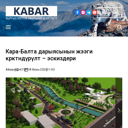
Кыр
Кара-Балта дарыясынын жээги
көрктөндүрүлөт – эскиздери
Аймак
431
18 Июнь 2026
11:40