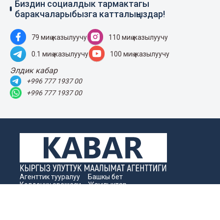
Биздин социалдык тармактагы
баракчаларыбызга катталыңыздар!
79 миң жазылуучу
110 миң жазылуучу
0.1 миң жазылуучу
100 миң жазылуучу
Элдик кабар
+996 777 1937 00
+996 777 1937 00
Агенттик тууралуу
Башкы бет
Колдонуу эрежеси
Жаңылыктар
Байланыш номерлер
Пресс-борбор
Жарнама
Бизнес жаңылыктары
Издөө
Архив