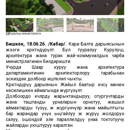
Курулуш министрлиги
Бишкек, 18.06.26. /Кабар/.
Кара-Балта дарыясынын
жээги көрктөндүрүлөт. Бул тууралуу Курулуш,
архитектура жана турак жай-коммуналдык чарба
министрлигинен билдиришти.
Учурда Шаар куруу жана архитектура
департаментинин архитекторлору тарабынан
эскиздик долбоор иштелип чыкты.
Көрктөндүрүү дарыянын Жайыл баатыр көчөсү менен
кесилишкен аймагында жүргүзүлөт.
Долбоордо көчөлөрдү жарыктандыруу, отургучтарды
жана таштанды урналарын орнотуу, жашыл
аймактарды түзүү, жөө жүргүнчүлөр жана майыптыгы
бар жарандар үчүн ыңгайлуу жөө жүрүү жолдорун
салуу, ошондой эле параллелдүү унаа токтотуучу
жайларды уюштуруу каралган.