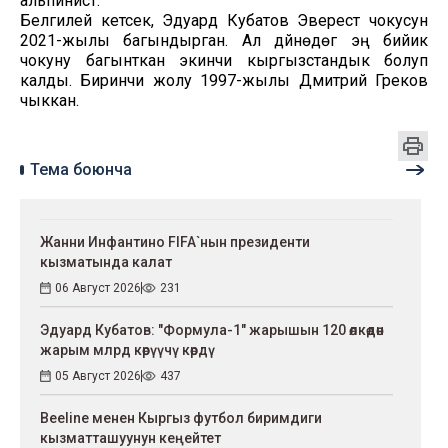
альпинист.
Белгилей кетсек, Эдуард Кубатов Эверест чокусун
2021-жылы багындырган. Ал дүйнөдөгү эң бийик
чокуну багынткан экинчи кыргызстандык болуп
калды. Биринчи жолу 1997-жылы Дмитрий Греков
чыккан.
Тема боюнча
Жанни Инфантино FIFA`нын президенти
кызматында калат
06 Август 2026
231
Эдуард Кубатов: "Формула-1" жарышын 120 өлкөдөн
жарым млрд көрүүчү көрдү
05 Август 2026
437
Beeline менен Кыргыз футбол биримдиги
кызматташуунун кеңейтет