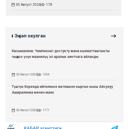
05 Август 2026
178
Эң көп окулган
Касымалиев: Чемпионат достукту жана кызматташтыкты
чыңдоо үчүн маанилүү эл аралык аянтчага айланды
02 Август 2026
1254
Түштүк Кореяда ийгиликке жетишкен кыргыз кызы Айсулуу
Аширалиева менен маек
02 Август 2026
1171