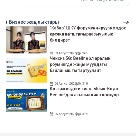
Бизнес жаңылыктары
"Кабар" ШКУ форумун өткөрүүгө колдоо
көрсөткөн өнөктөштөргө ыраазычылык
билдирет
09 Август 2026
2655
Чексиз 5G: Beeline эл аралык
роумингде жаңы муундагы
байланышты тартуулайт
06 Август 2026
310
Көл жээгиндеги кино: Ысык-Көлдө
Beeline’дан акысыз кино көрсөтүлөр
05 Август 2026
378