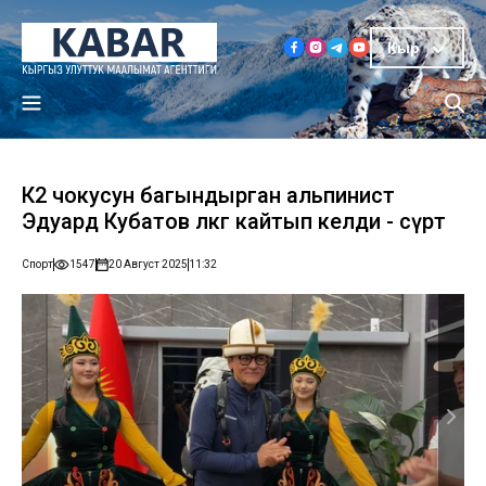
Кыр
К2 чокусун багындырган альпинист
Эдуард Кубатов өлкөгө кайтып келди - сүрөт
Спорт
1547
20 Август 2025
11:32