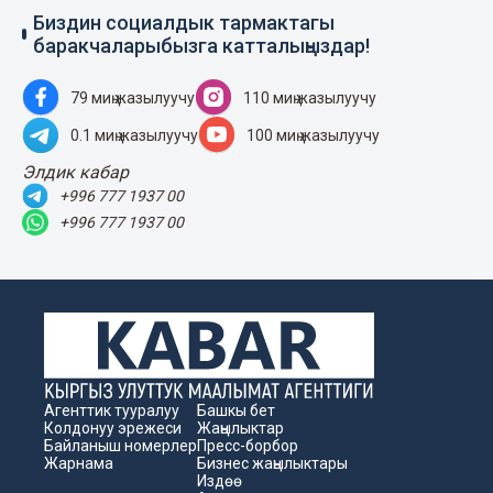
Биздин социалдык тармактагы
баракчаларыбызга катталыңыздар!
79 миң жазылуучу
110 миң жазылуучу
0.1 миң жазылуучу
100 миң жазылуучу
Элдик кабар
+996 777 1937 00
+996 777 1937 00
Агенттик тууралуу
Башкы бет
Колдонуу эрежеси
Жаңылыктар
Байланыш номерлер
Пресс-борбор
Жарнама
Бизнес жаңылыктары
Издөө