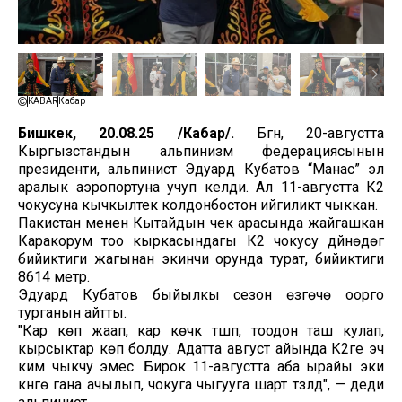
KABAR
Кабар
Бишкек, 20.08.25 /Кабар/.
Бүгүн, 20-августта
Кыргызстандын альпинизм федерациясынын
президенти, альпинист Эдуард Кубатов “Манас” эл
аралык аэропортуна учуп келди. Ал 11-августта К2
чокусуна кычкылтек колдонбостон ийгиликтүү чыккан.
Пакистан менен Кытайдын чек арасында жайгашкан
Каракорум тоо кыркасындагы К2 чокусу дүйнөдөгү
бийиктиги жагынан экинчи орунда турат, бийиктиги
8614 метр.
Эдуард Кубатов быйылкы сезон өзгөчө оорго
турганын айтты.
"Кар көп жаап, кар көчкү түшүп, тоодон таш кулап,
кырсыктар көп болду. Адатта август айында К2ге эч
ким чыкчу эмес. Бирок 11-августта аба ырайы эки
күнгө гана ачылып, чокуга чыгууга шарт түзүлдү", — деди