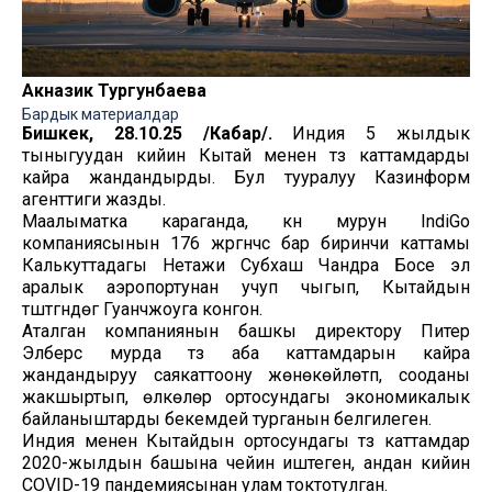
Акназик Тургунбаева
Бардык материалдар
Бишкек, 28.10.25 /Кабар/.
Индия 5 жылдык
тыныгуудан кийин Кытай менен түз каттамдарды
кайра жандандырды. Бул тууралуу Казинформ
агенттиги жазды.
Маалыматка караганда, күн мурун IndiGo
компаниясынын 176 жүргүнчүсү бар биринчи каттамы
Калькуттадагы Нетажи Субхаш Чандра Босе эл
аралык аэропортунан учуп чыгып, Кытайдын
түштүгүндөгү Гуанчжоуга конгон.
Аталган компаниянын башкы директору Питер
Элберс мурда түз аба каттамдарын кайра
жандандыруу саякаттоону жөнөкөйлөтүп, сооданы
жакшыртып, өлкөлөр ортосундагы экономикалык
байланыштарды бекемдей турганын белгилеген.
Индия менен Кытайдын ортосундагы түз каттамдар
2020-жылдын башына чейин иштеген, андан кийин
COVID-19 пандемиясынан улам токтотулган.