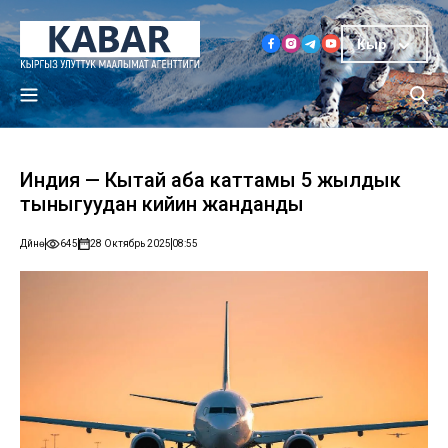
Кыр
Индия — Кытай аба каттамы 5 жылдык
тыныгуудан кийин жанданды
Дүйнө
645
28 Октябрь 2025
08:55