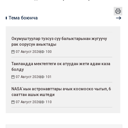
Тема боюнча
Окумуштуулар тузсуз суу балыктарынан жугуучу
рак оорусун аныктады
07 Август 2026
100
Таиландда мектептеги ок атуудан жети адам каза
болду
07 Август 2026
101
NASA`нын астронавттары ачык космоско чыгып, 6
сааттан ашык иштеди
07 Август 2026
110