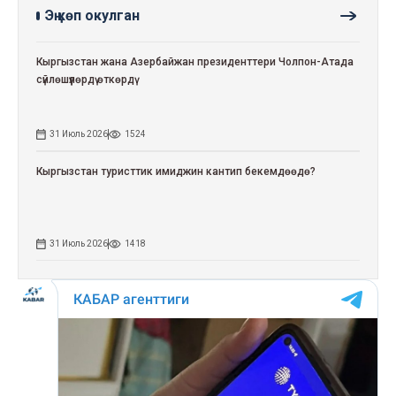
Эң көп окулган
Кыргызстан жана Азербайжан президенттери Чолпон-Атада
сүйлөшүүлөрдү өткөрдү
31 Июль 2026
1524
Кыргызстан туристтик имиджин кантип бекемдөөдө?
31 Июль 2026
1418