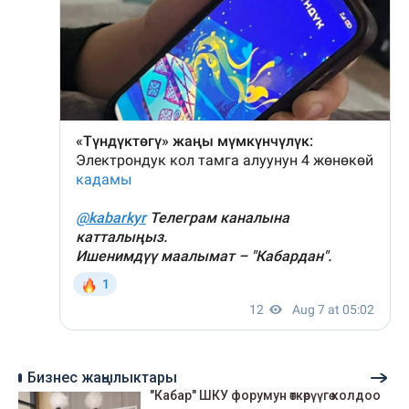
Бизнес жаңылыктары
"Кабар" ШКУ форумун өткөрүүгө колдоо