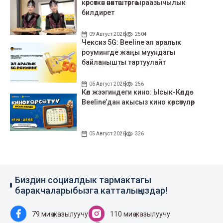
көрсөткөн өнөктөштөргө ыраазычылык
билдирет
09 Август 2026
2504
Чексиз 5G: Beeline эл аралык
роумингде жаңы муундагы
байланышты тартуулайт
06 Август 2026
256
Көл жээгиндеги кино: Ысык-Көлдө
Beeline’дан акысыз кино көрсөтүлөр
05 Август 2026
326
Биздин социалдык тармактагы
баракчаларыбызга катталыңыздар!
79 миң жазылуучу
110 миң жазылуучу