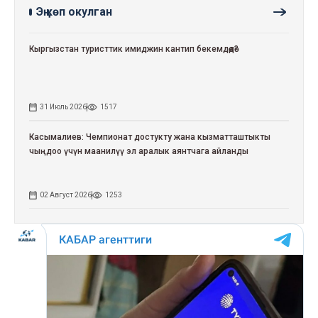
Эң көп окулган
Кыргызстан туристтик имиджин кантип бекемдөөдө?
31 Июль 2026
1517
Касымалиев: Чемпионат достукту жана кызматташтыкты
чыңдоо үчүн маанилүү эл аралык аянтчага айланды
02 Август 2026
1253