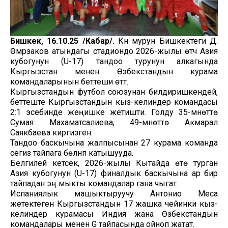
Бишкек, 16.10.25 /Кабар/.
Күн мурун Бишкектеги Д.
Өмүрзаков атындагы стадиондо 2026-жылы өтүүчү Азия
кубогунун (U-17) тандоо турунун алкагында
Кыргызстан менен Өзбекстандын курама
командаларынын беттеши өттү.
Кыргызстандын футбол союзунан билдиришкендей,
беттеште Кыргызстандын кыз-келиндер командасы
2:1 эсебинде жеңишке жетишти. Голду 35-мүнөттө
Сумая Махаматсалиева, 49-мүнөттө Акмарал
Саякбаева киргизген.
Тандоо баскычына жалпысынан 27 курама команда
сегиз тайпага бөлүнүп катышууда.
Белгилей кетсек, 2026-жылы Кытайда өтө турган
Азия кубогунун (U-17) финалдык баскычына ар бир
тайпадан эң мыкты командалар гана чыгат.
Испаниялык машыктыруучу Антонио Меса
жетектеген Кыргызстандын 17 жашка чейинки кыз-
келиндер курамасы Индия жана Өзбекстандын
командалары менен G тайпасында ойноп жатат.