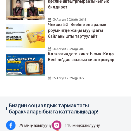
көрсөткөн өнөктөштөргө ыраазычылык
билдирет
09 Август 2026
2645
Чексиз 5G: Beeline эл аралык
роумингде жаңы муундагы
байланышты тартуулайт
06 Август 2026
309
Көл жээгиндеги кино: Ысык-Көлдө
Beeline’дан акысыз кино көрсөтүлөр
05 Август 2026
377
Биздин социалдык тармактагы
баракчаларыбызга катталыңыздар!
79 миң жазылуучу
110 миң жазылуучу