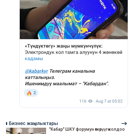
Бизнес жаңылыктары
"Кабар" ШКУ форумун өткөрүүгө колдоо