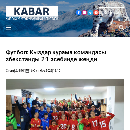
Кыр
Футбол: Кыздар курама командасы
Өзбекстанды 2:1 эсебинде жеңди
Спорт
1504
16 Октябрь 2025
15:10