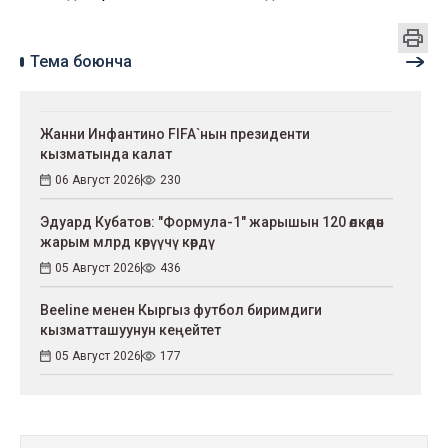
Тема боюнча
Жанни Инфантино FIFA`нын президенти
кызматында калат
06 Август 2026
230
Эдуард Кубатов: "Формула-1" жарышын 120 өлкөдөн
жарым млрд көрүүчү көрдү
05 Август 2026
436
Beeline менен Кыргыз футбол биримдиги
кызматташуунун кеңейтет
05 Август 2026
177