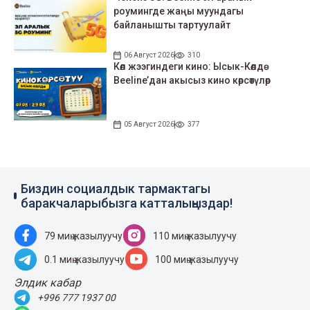
роумингде жаңы муундагы
байланышты тартуулайт
06 Август 2026
310
Көл жээгиндеги кино: Ысык-Көлдө
Beeline’дан акысыз кино көрсөтүлөр
05 Август 2026
377
Биздин социалдык тармактагы
баракчаларыбызга катталыңыздар!
79 миң жазылуучу
110 миң жазылуучу
0.1 миң жазылуучу
100 миң жазылуучу
Элдик кабар
+996 777 1937 00