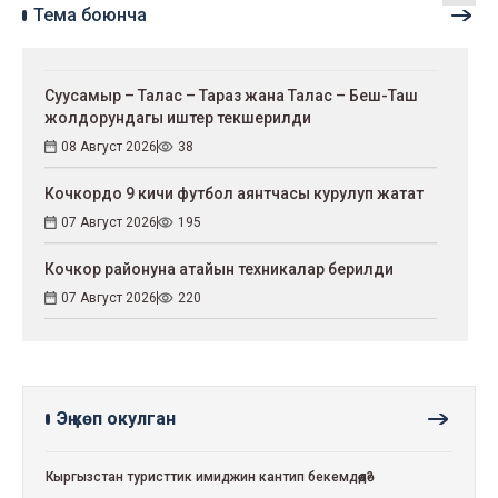
Тема боюнча
Суусамыр – Талас – Тараз жана Талас – Беш-Таш
жолдорундагы иштер текшерилди
08 Август 2026
38
Кочкордо 9 кичи футбол аянтчасы курулуп жатат
07 Август 2026
195
Кочкор районуна атайын техникалар берилди
07 Август 2026
220
Эң көп окулган
Кыргызстан туристтик имиджин кантип бекемдөөдө?