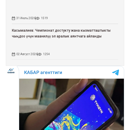
31 Июль 2026
1519
Касымалиев: Чемпионат достукту жана кызматташтыкты
чыңдоо үчүн маанилүү эл аралык аянтчага айланды
02 Август 2026
1254