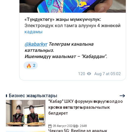
Бизнес жаңылыктары
"Кабар" ШКУ форумун өткөрүүгө колдоо
көрсөткөн өнөктөштөргө ыраазычылык
билдирет
09 Август 2026
2648
Чексиз 5G: Beeline эл аралык