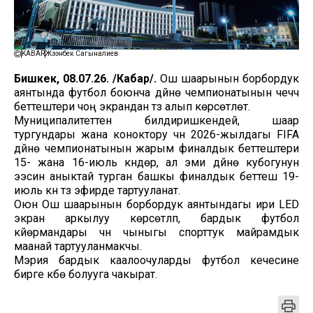
KABAR
Жээнбек Сагыналиев
Бишкек, 08.07.26. /Кабар/.
Ош шаарынын борбордук
аянтында футбол боюнча дүйнө чемпионатынын чечүүчү
беттештери чоң экрандан түз алып көрсөтүлөт.
Муниципалитеттен билдиришкендей, шаар
тургундары жана коноктору үчүн 2026-жылдагы FIFA
дүйнө чемпионатынын жарым финалдык беттештери
15- жана 16-июль күндөрү, ал эми дүйнө кубогунун
ээсин аныктай турган башкы финалдык беттеш 19-
июль күнү түз эфирде тартууланат.
Оюн Ош шаарынын борбордук аянтындагы ири LED
экран аркылуу көрсөтүлүп, бардык футбол
күйөрмандары үчүн чыныгы спорттук майрамдык
маанай тартууланмакчы.
Мэрия бардык каалоочуларды футбол кечесине
бирге күбө болууга чакырат.