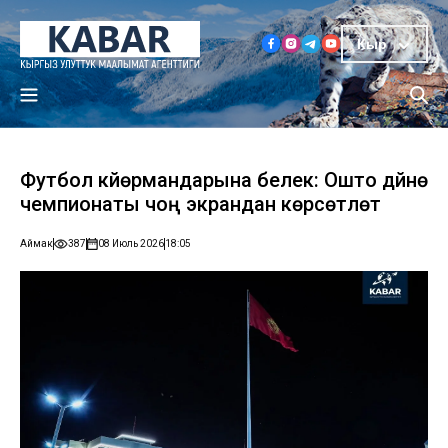
Кыр
Футбол күйөрмандарына белек: Ошто дүйнө
чемпионаты чоң экрандан көрсөтүлөт
Аймак
387
08 Июль 2026
18:05