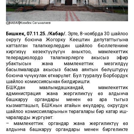
KABAR
Жээнбек Сагыналиев
Бишкек, 07.11.25. /Кабар/.
Эртең, 8-ноябрда 30 шайлоо
округу боюнча Жогорку Кеңештин депутаттыгына
катталган талапкерлердин шайлоо бюллетенине
киргизүү кезектүүлүгүн аныктоо, мамлекеттик
телерадиолордо талапкерлерге акысыз эфир
убактысын жана мамлекеттик мезгилдүү
басылмаларда акысыз басма аянтын бөлүштүрүү
боюнча чүчүкулак өткөрүлөт. Бул тууралуу Борбордук
шайлоо комиссиясынан билдиришти.
БШКдан маалымдашкандай, мамлекеттик
администрация жана жергиликтүү өз алдынча
башкаруу органдары менен өз ара тыгыз
кызматташып, БШКнын атайын өкүлдөрү, округдук
шайлоо комиссияларынын төрагалары бир катар иш-
чараларды жүргүзөт:
– мамлекеттик органдар жана жергиликтүү өз
алдынча башкаруу органдары менен биргеликте