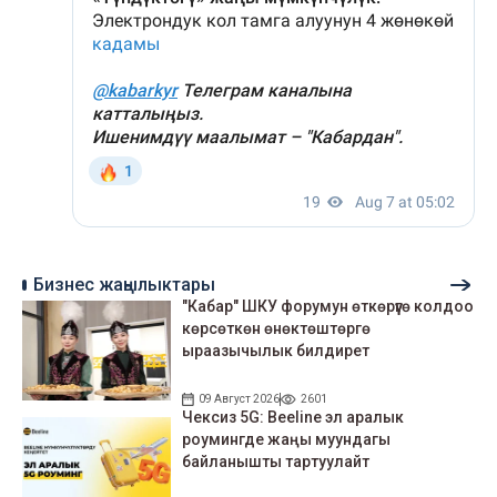
Бизнес жаңылыктары
"Кабар" ШКУ форумун өткөрүүгө колдоо
көрсөткөн өнөктөштөргө
ыраазычылык билдирет
09 Август 2026
2601
Чексиз 5G: Beeline эл аралык
роумингде жаңы муундагы
байланышты тартуулайт