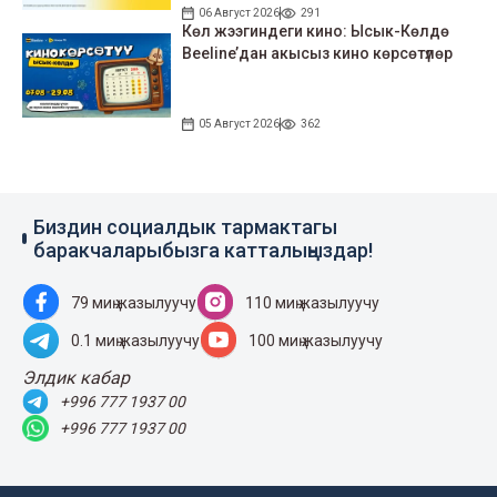
06 Август 2026
291
Көл жээгиндеги кино: Ысык-Көлдө
Beeline’дан акысыз кино көрсөтүлөр
05 Август 2026
362
Биздин социалдык тармактагы
баракчаларыбызга катталыңыздар!
79 миң жазылуучу
110 миң жазылуучу
0.1 миң жазылуучу
100 миң жазылуучу
Элдик кабар
+996 777 1937 00
+996 777 1937 00