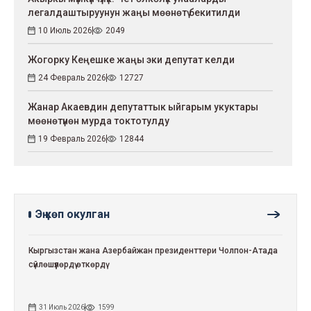
легалдаштыруунун жаңы мөөнөтү бекитилди
10 Июль 2026
2049
Жогорку Кеңешке жаңы эки депутат келди
24 Февраль 2026
12727
Жанар Акаевдин депутаттык ыйгарым укуктары
мөөнөтүнөн мурда токтотулду
19 Февраль 2026
12844
Эң көп окулган
Кыргызстан жана Азербайжан президенттери Чолпон-Атада
сүйлөшүүлөрдү өткөрдү
31 Июль 2026
1599