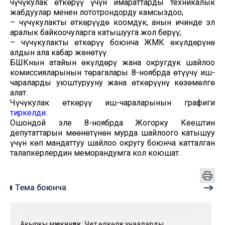
чүчүкулак өткөрүү үчүн имараттарды техникалык
жабдуулар менен лототрондорду камсыздоо;
– чүчүкулакты өткөрүүдө коомдук, анын ичинде эл
аралык байкоочуларга катышууга жол берүү;
– чүчүкулакты өткөрүү боюнча ЖМК өкүлдөрүнө
алдын ала кабар жөнөтүү.
БШКнын атайын өкүлдөрү жана округдук шайлоо
комиссияларынын төрагалары 8-ноябрда өтүүчү иш-
чараларды уюштурууну жана өткөрүүнү көзөмөлгө
алат.
Чүчүкулак өткөрүү иш-чараларынын графиги
тиркелди.
Ошондой эле 8-ноябрда Жогорку Кеңештин
депутаттарын мөөнөтүнөн мурда шайлоого катышуу
үчүн көп мандаттуу шайлоо округу боюнча катталган
талапкерлердин меморандумга кол коюшат.
Тема боюнча
Акыркы мүмкүнчүлүк: Чет өлкөлүк унааларды