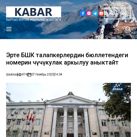
Кыр
Эртең БШК талапкерлердин бюллетендеги
номерин чүчүкулак аркылуу аныктайт
Шайлоо
974
07 Ноябрь 2025
14:04