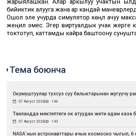
жарыялашкан. Алар аркылуу учактын ылдам
бийиктик алууга жана ар кандай маневрлерд
Ошол эле учурда симулятор көңүл ачуу макса
жеңил эмес. Эгер виртуалдык учак жерге ку
токтотуп, каттамды кайра баштоону сунушта
Тема боюнча
Окумуштуулар тузсуз суу балыктарынан жугуучу р
07 Август 2026
146
Таиландда мектептеги ок атуудан жети адам каза 
07 Август 2026
143
NASA`нын астронавттары ачык космоско чыгып, 6