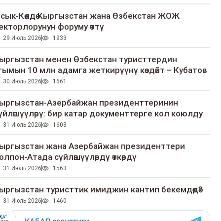
сык-Көлдө Кыргызстан жана Өзбекстан ЖОЖ
екторлорунун форуму өттү
29 Июль 2026
1933
ыргызстан менен Өзбекстан туристтердин
гымын 10 млн адамга жеткирүүнү көздөйт – Кубатов
30 Июль 2026
1661
ыргызстан-Азербайжан президенттеринин
үйлөшүүлөрү: бир катар документтерге кол коюлду
31 Июль 2026
1603
ыргызстан жана Азербайжан президенттери
олпон-Атада сүйлөшүүлөрдү өткөрдү
31 Июль 2026
1563
ыргызстан туристтик имиджин кантип бекемдөөдө?
31 Июль 2026
1460