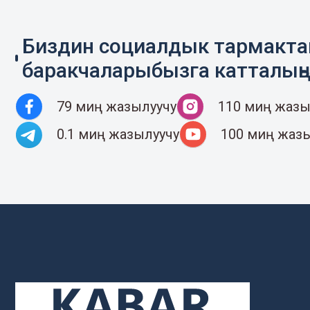
Биздин социалдык тармакт
баракчаларыбызга катталың
79 миң жазылуучу
110 миң жазы
0.1 миң жазылуучу
100 миң жаз