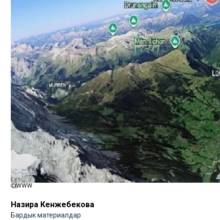
WWW
Назира Кенжебекова
Бардык материалдар