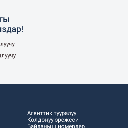
агы
ыздар!
луучу
ылуучу
Агенттик тууралуу
Колдонуу эрежеси
Байланыш номерлер