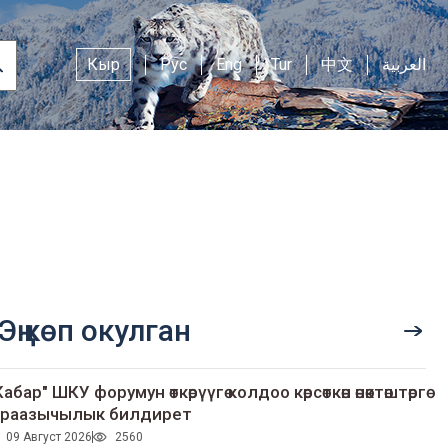
Кыр
Рус
Eng
Tur
中文
العربية
Эң көп окулган
Кабар" ШКУ форумун өткөрүүгө колдоо көрсөткөн өнөктөштөргө
раазычылык билдирет
09 Август 2026
2560