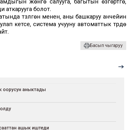
дыгын жөнгө салууга, багытын өзгөртүүгө,
и аткарууга болот.
тында түзүлгөнү менен, аны башкаруу анчейин
лап кетсе, система учууну автоматтык түрдө
йт.
Басып чыгаруу
ак оорусун аныктады
болду
 сааттан ашык иштеди