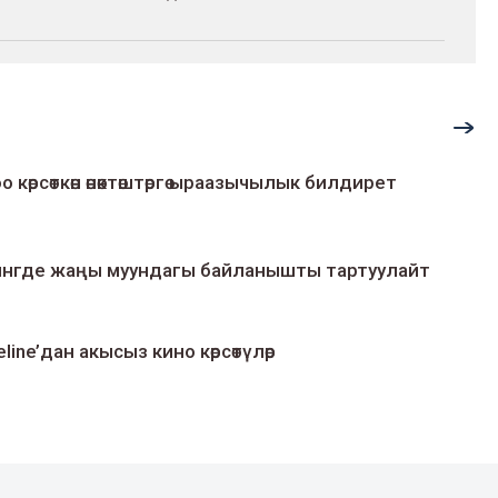
о көрсөткөн өнөктөштөргө ыраазычылык билдирет
умингде жаңы муундагы байланышты тартуулайт
line’дан акысыз кино көрсөтүлөр