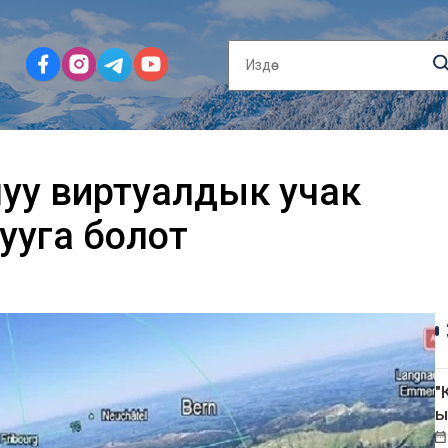
луу виртуалдык учак
рууга болот
"
ы