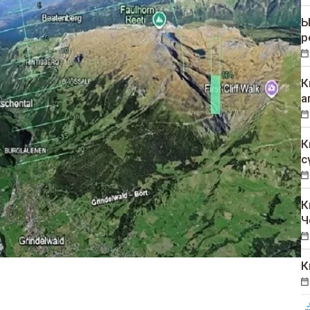
Ы
р
К
а
К
с
К
Ч
К