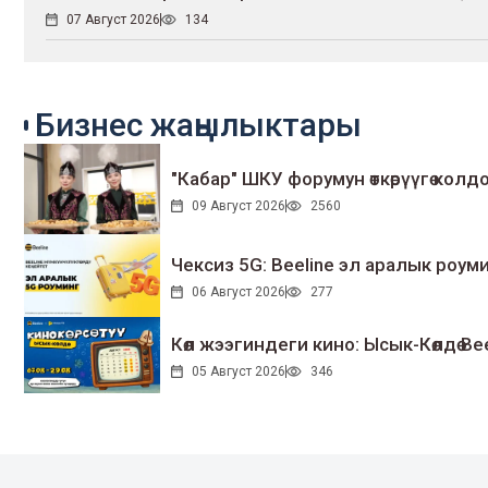
07 Август 2026
134
Бизнес жаңылыктары
"Кабар" ШКУ форумун өткөрүүгө колдо
09 Август 2026
2560
Чексиз 5G: Beeline эл аралык ро
06 Август 2026
277
Көл жээгиндеги кино: Ысык-Көлдө Bee
05 Август 2026
346