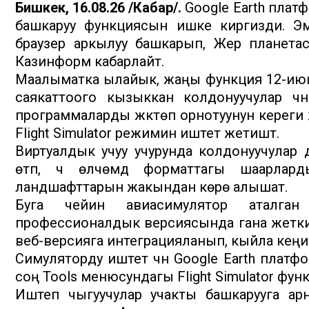
Бишкек, 16.08.26 /Кабар/.
Google Earth плат
башкаруу функциясын ишке киргизди. Эм
браузер аркылуу башкарып, Жер планета
Казинформ кабарлайт.
Маалыматка ылайык, жаңы функция 12-июнда
саякаттоого кызыккан колдонуучулар үчү
программаларды жүктөп орнотуунун кереги ж
Flight Simulator режимин иштетүү жетиштүү.
Виртуалдык учуу учурунда колдонуучулар д
өтүп, үч өлчөмдүү форматтагы шаарла
ландшафттарын жакындан көрө алышат.
Буга чейин авиасимулятор аталган
профессионалдык версиясында гана жеткилик
веб-версияга интеграцияланып, кыйла кеңир
Симуляторду иштетүү үчүн Google Earth платф
соң Tools менюсундагы Flight Simulator фун
Иштеп чыгуучулар учакты башкарууга ар