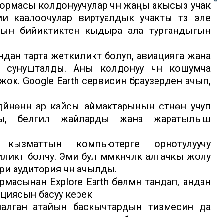
формасы колдонуучулар үчүн жаңы акысыз учак
и каалоочулар виртуалдык учакты түз эле
сын бийиктиктен кыдыра ала тургандыгын
н тарта жеткиликтүү болуп, авиацияга жана
н сунушталды. Аны колдонуу үчүн кошумча
ок. Google Earth сервисин браузерден ачып,
үйнөнүн ар кайсы аймактарынын үстүнөн учуп
рды, белгилүү жайларды жана жаратылыш
 кызматтын компьютерге орнотулуучу
түү болчу. Эми бул мүмкүнчүлүк алгачкы жолу
и аудитория үчүн ачылды.
ормасынан Explore Earth бөлүмүн тандап, андан
кциясын басуу керек.
налган атайын баскычтардын тизмесин да