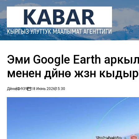
Эми Google Earth аркы
менен дүйнө жүзүн кыды
Дүйнө
939
18 Июнь 2026
15:30