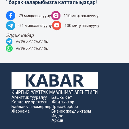
баракчаларыбызга катталыңыздар!
79 миң жазылуучу
110 миң жазылуучу
0.1 миң жазылуучу
100 миң жазылуучу
Элдик кабар
+996 777 1937 00
+996 777 1937 00
Агенттик тууралуу
Башкы бет
Колдонуу эрежеси
Жаңылыктар
Байланыш номерлер
Пресс-борбор
Жарнама
Бизнес жаңылыктары
Издөө
Архив