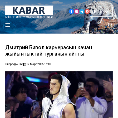
Кыр
Дмитрий Бивол карьерасын качан
жыйынтыктай турганын айтты
Спорт
2068
12 Март 2025
17:10