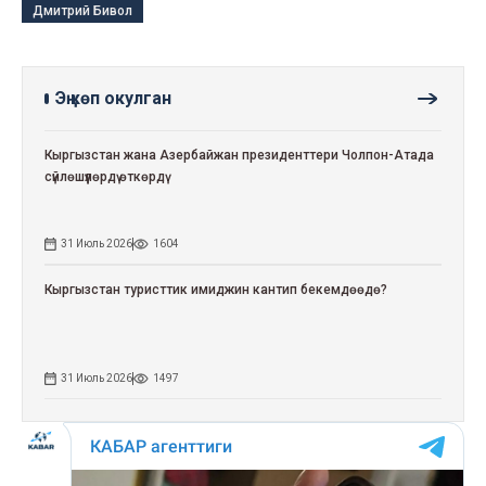
Дмитрий Бивол
Эң көп окулган
Кыргызстан жана Азербайжан президенттери Чолпон-Атада
сүйлөшүүлөрдү өткөрдү
31 Июль 2026
1604
Кыргызстан туристтик имиджин кантип бекемдөөдө?
31 Июль 2026
1497