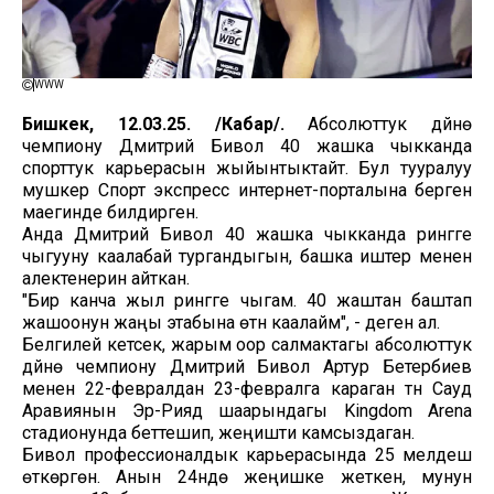
WWW
Бишкек, 12.03.25. /Кабар/.
Абсолюттук дүйнө
чемпиону Дмитрий Бивол 40 жашка чыкканда
спорттук карьерасын жыйынтыктайт. Бул тууралуу
мушкер Спорт экспресс интернет-порталына берген
маегинде билдирген.
Анда Дмитрий Бивол 40 жашка чыкканда рингге
чыгууну каалабай тургандыгын, башка иштер менен
алектенерин айткан.
"Бир канча жыл рингге чыгам. 40 жаштан баштап
жашоонун жаңы этабына өтүүнү каалайм", - деген ал.
Белгилей кетсек, жарым оор салмактагы абсолюттук
дүйнө чемпиону Дмитрий Бивол Артур Бетербиев
менен 22-февралдан 23-февралга караган түнү Сауд
Аравиянын Эр-Рияд шаарындагы Kingdom Arena
стадионунда беттешип, жеңишти камсыздаган.
Бивол профессионалдык карьерасында 25 мелдеш
өткөргөн. Анын 24үндө жеңишке жеткен, мунун