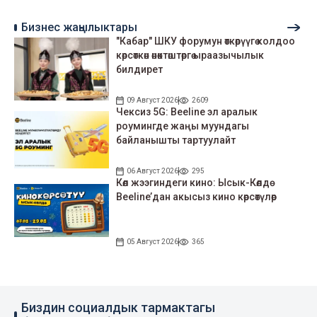
Бизнес жаңылыктары
"Кабар" ШКУ форумун өткөрүүгө колдоо
көрсөткөн өнөктөштөргө ыраазычылык
билдирет
09 Август 2026
2609
Чексиз 5G: Beeline эл аралык
роумингде жаңы муундагы
байланышты тартуулайт
06 Август 2026
295
Көл жээгиндеги кино: Ысык-Көлдө
Beeline’дан акысыз кино көрсөтүлөр
05 Август 2026
365
Биздин социалдык тармактагы