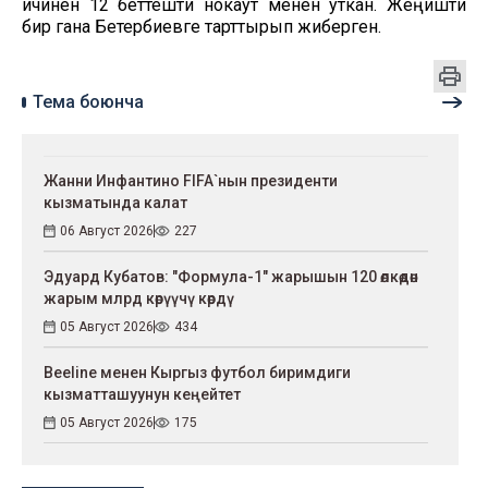
ичинен 12 беттешти нокаут менен уткан. Жеңишти
бир гана Бетербиевге тарттырып жиберген.
Тема боюнча
Жанни Инфантино FIFA`нын президенти
кызматында калат
06 Август 2026
227
Эдуард Кубатов: "Формула-1" жарышын 120 өлкөдөн
жарым млрд көрүүчү көрдү
05 Август 2026
434
Beeline менен Кыргыз футбол биримдиги
кызматташуунун кеңейтет
05 Август 2026
175