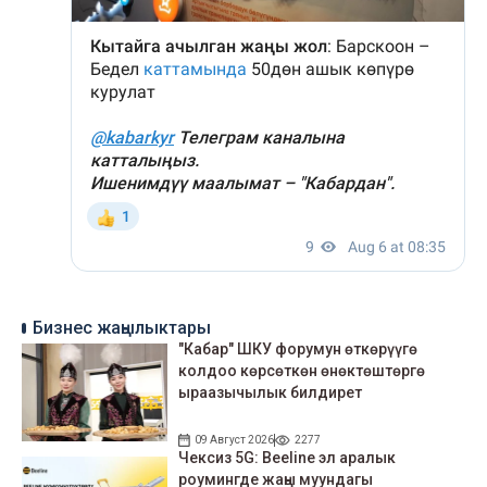
Бизнес жаңылыктары
"Кабар" ШКУ форумун өткөрүүгө
колдоо көрсөткөн өнөктөштөргө
ыраазычылык билдирет
09 Август 2026
2277
Чексиз 5G: Beeline эл аралык
роумингде жаңы муундагы