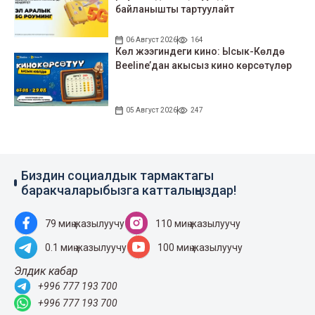
байланышты тартуулайт
06 Август 2026
164
Көл жээгиндеги кино: Ысык-Көлдө
Beeline’дан акысыз кино көрсөтүлөр
05 Август 2026
247
Биздин социалдык тармактагы
баракчаларыбызга катталыңыздар!
79 миң жазылуучу
110 миң жазылуучу
0.1 миң жазылуучу
100 миң жазылуучу
Элдик кабар
+996 777 193 700
+996 777 193 700