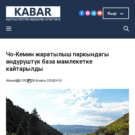
Кыр
Чоң-Кемин жаратылыш паркындагы
өндүрүштүк база мамлекетке
кайтарылды
Аймак
1050
28 Апрель 2026
14:55