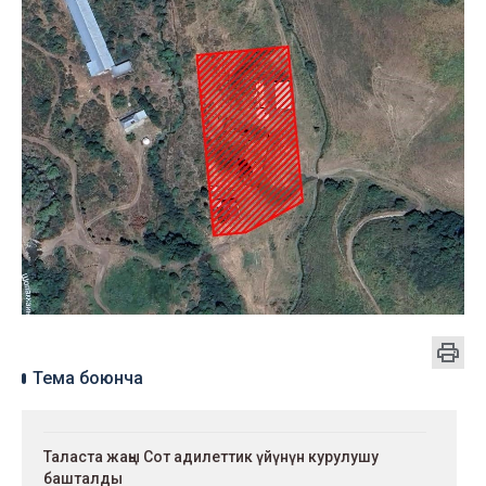
Тема боюнча
Таласта жаңы Сот адилеттик үйүнүн курулушу
башталды