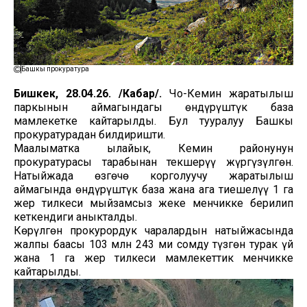
Башкы прокуратура
Бишкек, 28.04.26. /Кабар/.
Чоң-Кемин жаратылыш
паркынын аймагындагы өндүрүштүк база
мамлекетке кайтарылды. Бул тууралуу Башкы
прокуратурадан билдиришти.
Маалыматка ылайык, Кемин районунун
прокуратурасы тарабынан текшерүү жүргүзүлгөн.
Натыйжада өзгөчө корголуучу жаратылыш
аймагында өндүрүштүк база жана ага тиешелүү 1 га
жер тилкеси мыйзамсыз жеке менчикке берилип
кеткендиги аныкталды.
Көрүлгөн прокурордук чаралардын натыйжасында
жалпы баасы 103 млн 243 миң сомду түзгөн турак үй
жана 1 га жер тилкеси мамлекеттик менчикке
кайтарылды.