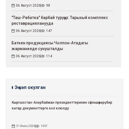
06 Август 2026
98
"Таш-Рабатка" барбай туруңуз: Тарыхый комплекс
реставрацияланууда
06 Август 2026
147
Баткен продукциясы Чолпон-Атадагы
жарманкеде сунушталды
06 Август 2026
114
Эң көп окулган
Кыргызстан-Азербайжан президенттеринин сүйлөшүүлөрү: бир
катар документтерге кол коюлду
31 Июль 2026
1407