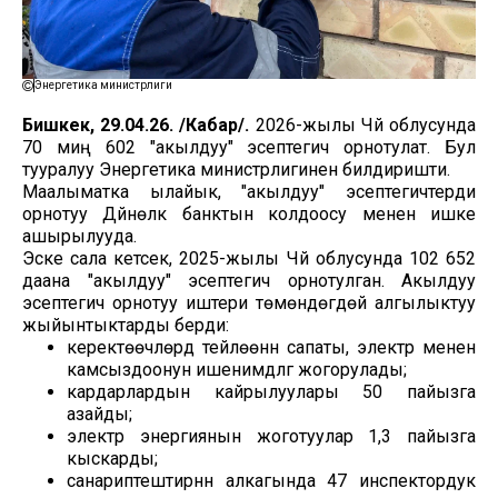
Энергетика министрлиги
Бишкек, 29.04.26. /Кабар/.
2026-жылы Чүй облусунда
70 миң 602 "акылдуу" эсептегич орнотулат. Бул
тууралуу Энергетика министрлигинен билдиришти.
Маалыматка ылайык, "акылдуу" эсептегичтерди
орнотуу Дүйнөлүк банктын колдоосу менен ишке
ашырылууда.
Эске сала кетсек, 2025-жылы Чүй облусунда 102 652
даана "акылдуу" эсептегич орнотулган. Акылдуу
эсептегич орнотуу иштери төмөндөгүдөй алгылыктуу
жыйынтыктарды берди:
керектөөчүлөрдү тейлөөнүн сапаты, электр менен
камсыздоонун ишенимдүүлүгү жогорулады;
кардарлардын кайрылуулары 50 пайызга
азайды;
электр энергиянын жоготуулар 1,3 пайызга
кыскарды;
санариптештирүүнүн алкагында 47 инспектордук