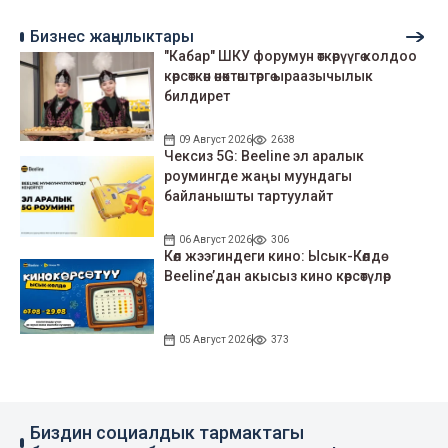
Бизнес жаңылыктары
"Кабар" ШКУ форумун өткөрүүгө колдоо
көрсөткөн өнөктөштөргө ыраазычылык
билдирет
09 Август 2026
2638
Чексиз 5G: Beeline эл аралык
роумингде жаңы муундагы
байланышты тартуулайт
06 Август 2026
306
Көл жээгиндеги кино: Ысык-Көлдө
Beeline’дан акысыз кино көрсөтүлөр
05 Август 2026
373
Биздин социалдык тармактагы