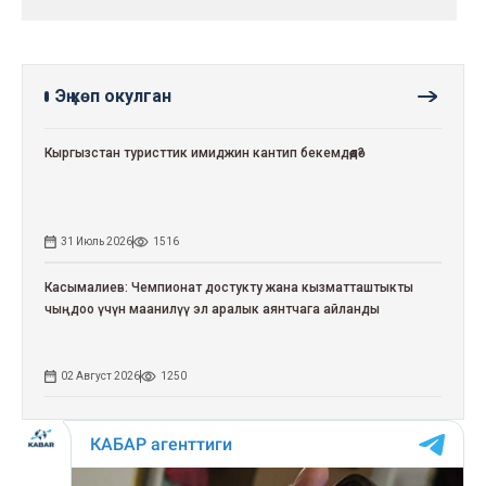
Эң көп окулган
Кыргызстан туристтик имиджин кантип бекемдөөдө?
31 Июль 2026
1516
Касымалиев: Чемпионат достукту жана кызматташтыкты
чыңдоо үчүн маанилүү эл аралык аянтчага айланды
02 Август 2026
1250