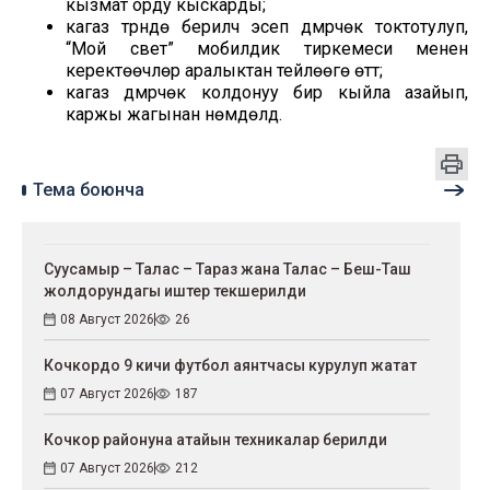
кызмат орду кыскарды;
кагаз түрүндө берилчү эсеп дүмүрчөк токтотулуп,
“Мой свет” мобилдик тиркемеси менен
керектөөчүлөр аралыктан тейлөөгө өттү;
кагаз дүмүрчөк колдонуу бир кыйла азайып,
каржы жагынан үнөмдөлдү.
Тема боюнча
Суусамыр – Талас – Тараз жана Талас – Беш-Таш
жолдорундагы иштер текшерилди
08 Август 2026
26
Кочкордо 9 кичи футбол аянтчасы курулуп жатат
07 Август 2026
187
Кочкор районуна атайын техникалар берилди
07 Август 2026
212