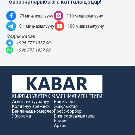
баракчаларыбызга катталыңыздар!
79 миң жазылуучу
110 миң жазылуучу
0.1 миң жазылуучу
100 миң жазылуучу
Элдик кабар
+996 777 1937 00
+996 777 1937 00
Агенттик тууралуу
Башкы бет
Колдонуу эрежеси
Жаңылыктар
Байланыш номерлер
Пресс-борбор
Жарнама
Бизнес жаңылыктары
Издөө
Архив