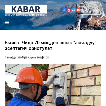
Кыр
Быйыл Чүйдө 70 миңден ашык "акылдуу"
эсептегич орнотулат
Аймак
1399
29 Апрель 2026
11:05