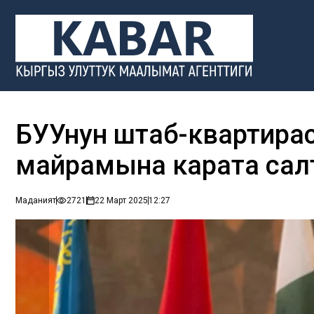
БУУнун штаб-квартира
майрамына карата салт
Маданият
2721
22 Март 2025
12:27