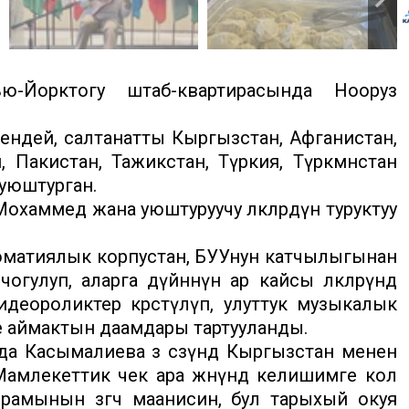
Йорктогу штаб-квартирасында Нооруз
дей, салтанатты Кыргызстан, Афганистан,
, Пакистан, Тажикстан, Түркия, Түркмөнстан
уюштурган.
хаммед жана уюштуруучу өлкөлөрдүн туруктуу
оматиялык корпустан, БУУнун катчылыгынан
улуп, аларга дүйнөнүн ар кайсы өлкөлөрүндө
деороликтер көрсөтүлүп, улуттук музыкалык
е аймактын даамдары тартууланды.
а Касымалиева өз сөзүндө Кыргызстан менен
амлекеттик чек ара жөнүндө келишимге кол
амынын өзгөчө маанисин, бул тарыхый окуя