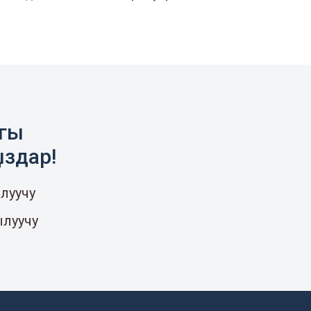
агы
ыздар!
луучу
ылуучу