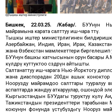
Тышкы иштер министрлиги
Бишкек, 22.03.25. /Кабар/.
БУУнун Нью-
майрамына карата салттуу иш-чара өттү.
Тышкы иштер министрлигинен билдиришкен
Азербайжан, Индия, Иран, Ирак, Казакстан
жана Өзбекстан мамлекеттери биргелешип 
БУУнун башкы катчысынын орун басары А.Мо
өкүлдөрү куттуктоо сөздөрүн айтышты.
Салтанаттуу иш-чарага Нью-Йорктогу дипл
жана диаспорадан 200дөн ашык коноктор чог
Ноорузду майрамдоо салттары тууралуу ви
аспаптарда жандуу аткаруулар, ошондой эл
Кыргызстандын БУУдагы туруктуу өкүлү Аид
Тажикстандын президенттери тарабынан М
коюунун фонунда үстүбүздɵгү Нооруз майр