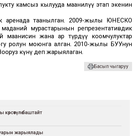
лукту камсыз кылууда маанилүү этап экенин
к аренада таанылган. 2009-жылы ЮНЕСКО
 маданий мурастарынын репрезентативдик
й маанисин жана ар түрдүү коомчулуктар
огу ролун моюнга алган. 2010-жылы БУУнун
ооруз күнү деп жарыялаган.
Басып чыгаруу
көрсөтүлө баштайт
ртуарын жарыялады