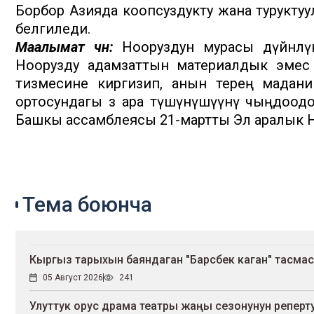
Борбор Азияда коопсуздукту жана туруктуу
белгиледи.
Маалымат үчүн:
Нооруздун мурасы дүйнөлү
Ноорузду адамзаттын материалдык эмес
тизмесине киргизип, анын терең мадани
ортосундагы өз ара түшүнүшүүнү чыңдоод
Башкы ассамблеясы 21-мартты Эл аралык Н
Тема боюнча
Кыргыз тарыхын баяндаган "Барсбек каган" тасмасы 
05 Август 2026
241
Улуттук орус драма театры жаңы сезонунун репе