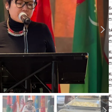
Б
о
Ы
р
К
а
К
с
К
Ч