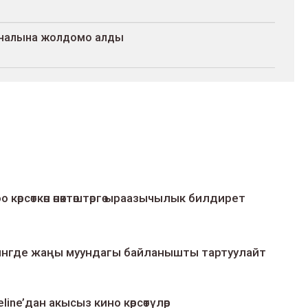
иналына жолдомо алды
о көрсөткөн өнөктөштөргө ыраазычылык билдирет
умингде жаңы муундагы байланышты тартуулайт
line’дан акысыз кино көрсөтүлөр