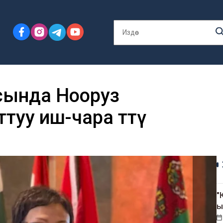
сында Нооруз
туу иш-чара өттү
"
ы