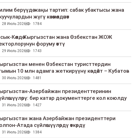
илим берүүдө жаңы тартип: сабак убактысы жана
куучулардын жүгү көзөмөлдөнөт
28 Июль 2026
1784
сык-Көлдө Кыргызстан жана Өзбекстан ЖОЖ
екторлорунун форуму өттү
29 Июль 2026
1743
ыргызстан менен Өзбекстан туристтердин
гымын 10 млн адамга жеткирүүнү көздөйт – Кубатов
30 Июль 2026
1481
ыргызстан-Азербайжан президенттеринин
үйлөшүүлөрү: бир катар документтерге кол коюлду
31 Июль 2026
1427
ыргызстан жана Азербайжан президенттери
олпон-Атада сүйлөшүүлөрдү өткөрдү
31 Июль 2026
1384