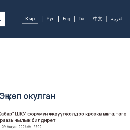
Кыр
Рус
Eng
Tur
中文
العربية
Эң көп окулган
Кабар" ШКУ форумун өткөрүүгө колдоо көрсөткөн өнөктөштөргө
раазычылык билдирет
09 Август 2026
2309