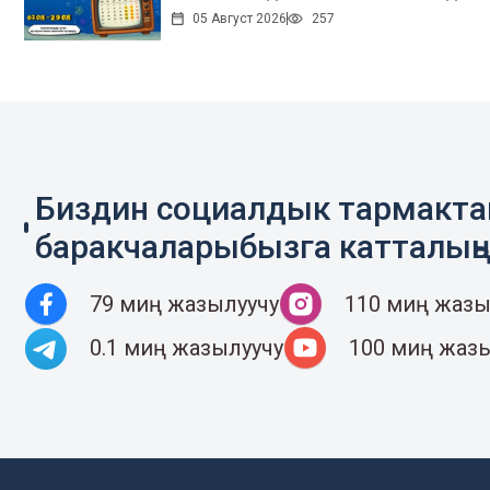
05 Август 2026
257
Биздин социалдык тармакт
баракчаларыбызга катталың
79 миң жазылуучу
110 миң жазы
0.1 миң жазылуучу
100 миң жаз