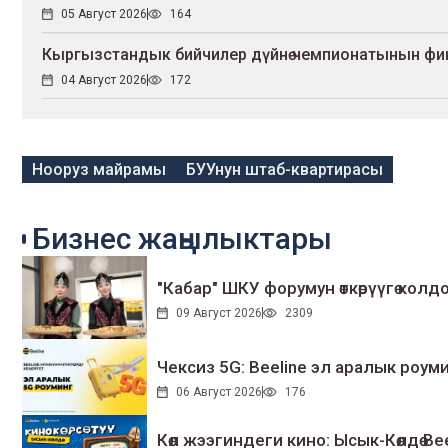
05 Август 2026
164
Кыргызстандык бийчилер дүйнө чемпионатынын ф
04 Август 2026
172
Нооруз майрамы
БУУнун штаб-квартирасы
Бизнес жаңылыктары
"Кабар" ШКУ форумун өткөрүүгө колдо
09 Август 2026
2309
Чексиз 5G: Beeline эл аралык ро
06 Август 2026
176
Көл жээгиндеги кино: Ысык-Көлдө Bee