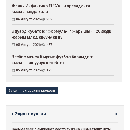
Жанни Инфантино FIFA`нын президенти
кызматында калат
06 Август 2026
232
Эдуард Кубатов: "Формула-1" жарышын 120 өлкөдөн
жарым млрд көрүүчү көрдү
05 Август 2026
437
Beeline менен Кыргыз футбол биримдиги
кызматташуунун кеңейтет
05 Август 2026
178
бокс
эл аралык мелдеш
Эң көп окулган
Касымалиев: Чемпионат достукту жана кызматташтыкты