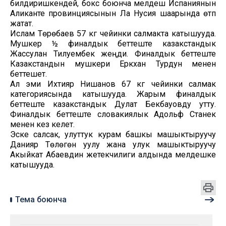
билдиришкендей, бокс боюнча мелдеш Испаниянын
Аликанте провинциясынын Ла Нусия шаарында өтүп
жатат.
Ислам Төрөбаев 57 кг чейинки салмакта катышууда.
Мушкер ½ финалдык беттеште казакстандык
Жассулан Тилуембек жеңди. Финалдык беттеште
Казакстандын мушкери Еркхан Турдун менен
беттешет.
Ал эми Ихтияр Нишанов 67 кг чейинки салмак
категориясында катышууда. Жарым финалдык
беттеште казакстандык Дулат Бекбауовду утту.
Финалдык беттеште словакиялык Адольф Станек
менен кез келет.
Эске салсак, улуттук курам башкы машыктыруучу
Данияр Төлөгөн уулу жана улук машыктыруучу
Акыйкат Абаевдин жетекчилиги алдында мелдешке
катышууда.
Тема боюнча