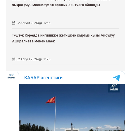
чыңдоо үчүн маанилүү эл аралык аянтчага айланды
02 Август 2026
1256
Түштүк Кореяда ийгиликке жетишкен кыргыз кызы Айсулуу
Аширалиева менен маек
02 Август 2026
1176