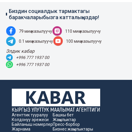
Биздин социалдык тармактагы
баракчаларыбызга катталыңыздар!
79 миң жазылуучу
110 миң жазылуучу
0.1 миң жазылуучу
100 миң жазылуучу
Элдик кабар
+996 777 1937 00
+996 777 1937 00
Агенттик тууралуу
Башкы бет
Колдонуу эрежеси
Жаңылыктар
Байланыш номерлер
Пресс-борбор
Жарнама
Бизнес жаңылыктары