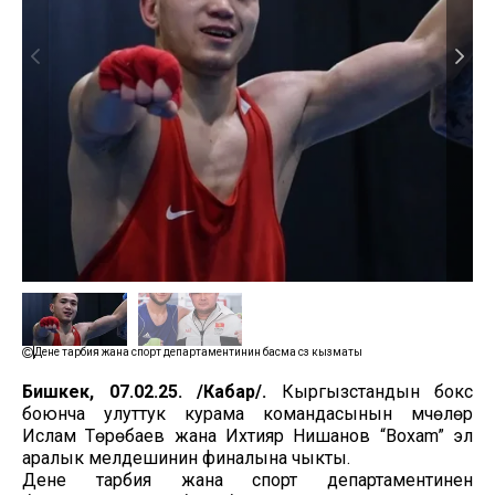
Дене тарбия жана спорт департаментинин басма сөз кызматы
Бишкек, 07.02.25. /Кабар/.
Кыргызстандын бокс
боюнча улуттук курама командасынын мүчөлөрү
Ислам Төрөбаев жана Ихтияр Нишанов “Boxam” эл
аралык мелдешинин финалына чыкты.
Дене тарбия жана спорт департаментинен