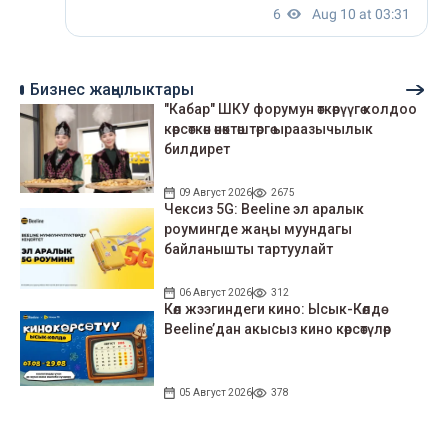
Бизнес жаңылыктары
"Кабар" ШКУ форумун өткөрүүгө колдоо
көрсөткөн өнөктөштөргө ыраазычылык
билдирет
09 Август 2026
2675
Чексиз 5G: Beeline эл аралык
роумингде жаңы муундагы
байланышты тартуулайт
06 Август 2026
312
Көл жээгиндеги кино: Ысык-Көлдө
Beeline’дан акысыз кино көрсөтүлөр
05 Август 2026
378