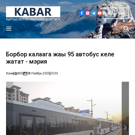
Кыр
Борбор калаага жаңы 95 автобус келе
жатат - мэрия
Коом
803
08 Ноябрь 2025
20:30