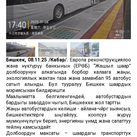
Бишкек, 08.11.25 /Кабар/.
Европа реконструкциялоо
жана өнүктүрүү банкынын (ЕРӨБ) “Жашыл шаар”
долбоорунун алкагында борбор калаага жаңы,
экологиялык жактан таза жана заманбап 95 автобус
сатып алынды. Бул тууралуу Бишкек шаардык
мэриясынан билдиришти.
Маалыматта белгиленгендей, автобустардын
бардыгы заводдон чыгып, Бишкекке жол тартты.
Жаңы автобустардын келиши - айлана-чөйрөгө зыянсыз,
бишкектиктерге ыңгайлуу, коопсуз жүрүү
мүмкүнчүлүгүн берип, энергияны үнөмдөө жана сапаттуу
тейлөөнү камсыздайт.
Долбоордун максаты – шаардагы транспорттук