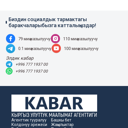
Биздин социалдык тармактагы
баракчаларыбызга катталыңыздар!
79 миң жазылуучу
110 миң жазылуучу
0.1 миң жазылуучу
100 миң жазылуучу
Элдик кабар
+996 777 1937 00
+996 777 1937 00
Агенттик тууралуу
Башкы бет
Колдонуу эрежеси
Жаңылыктар