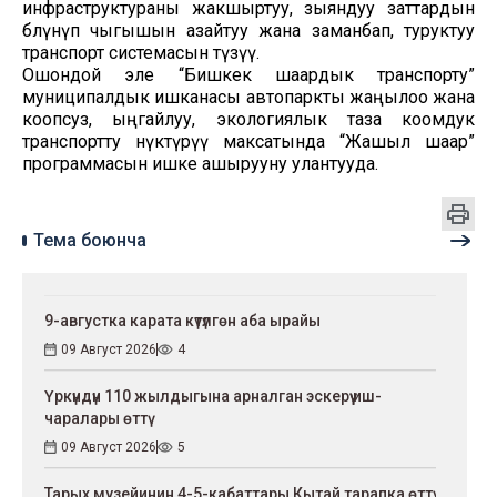
инфраструктураны жакшыртуу, зыяндуу заттардын
бөлүнүп чыгышын азайтуу жана заманбап, туруктуу
транспорт системасын түзүү.
Ошондой эле “Бишкек шаардык транспорту”
муниципалдык ишканасы автопаркты жаңылоо жана
коопсуз, ыңгайлуу, экологиялык таза коомдук
транспортту өнүктүрүү максатында “Жашыл шаар”
программасын ишке ашырууну улантууда.
Тема боюнча
9-августка карата күтүлгөн аба ырайы
09 Август 2026
4
Үркүндүн 110 жылдыгына арналган эскерүү иш-
чаралары өттү
09 Август 2026
5
Тарых музейинин 4-5-кабаттары Кытай тарапка өттү