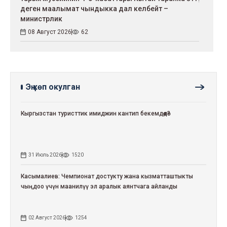
деген маалымат чындыкка дал келбейт –
министрлик
08 Август 2026
62
Эң көп окулган
Кыргызстан туристтик имиджин кантип бекемдөөдө?
31 Июль 2026
1520
Касымалиев: Чемпионат достукту жана кызматташтыкты
чыңдоо үчүн маанилүү эл аралык аянтчага айланды
02 Август 2026
1254