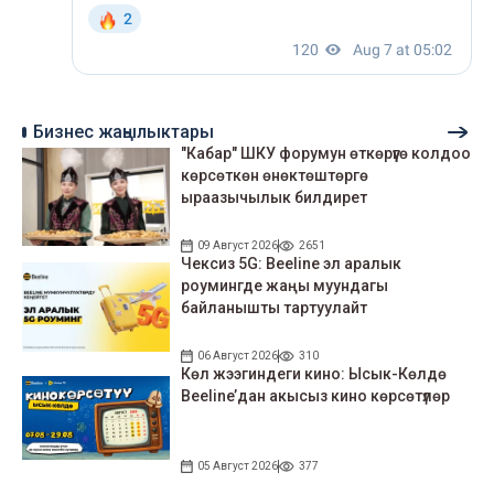
Бизнес жаңылыктары
"Кабар" ШКУ форумун өткөрүүгө колдоо
көрсөткөн өнөктөштөргө
ыраазычылык билдирет
09 Август 2026
2651
Чексиз 5G: Beeline эл аралык
роумингде жаңы муундагы
байланышты тартуулайт
06 Август 2026
310
Көл жээгиндеги кино: Ысык-Көлдө
Beeline’дан акысыз кино көрсөтүлөр
05 Август 2026
377